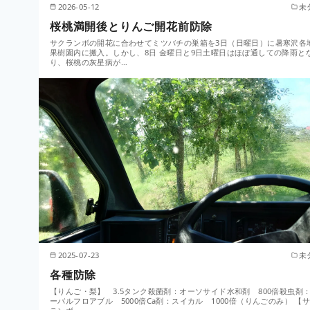
2026-05-12
未
桜桃満開後とりんご開花前防除
サクランボの開花に合わせてミツバチの巣箱を3日（日曜日）に暑寒沢各
果樹園内に搬入。しかし、8日 金曜日と9日土曜日はほぼ通しての降雨と
り、桜桃の灰星病が…
2025-07-23
未
各種防除
【りんご・梨】 3.5タンク殺菌剤：オーソサイド水和剤 800倍殺虫剤
ーバルフロアブル 5000倍Ca剤：スイカル 1000倍（りんごのみ） 【