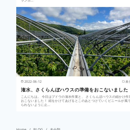
ランボ…
2022-06-12
未
潅水、さくらんぼハウスの準備をおこないました
こんにちは。 今日はブドウの潅水作業と、 さくらんぼハウスの紐かけ作
おこないました！ 紐をかけてあげるとこのあとつけていくビニールが風
られないように止…
Home
BLOG
未分類