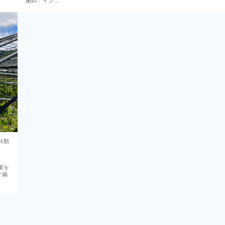
菌剤：イン…
分類
業を
で煽