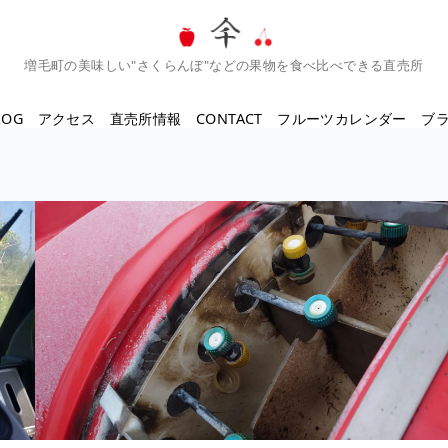
増毛町の美味しい"さくらんぼ"などの果物を食べ比べできる直売所
LOG
アクセス
直売所情報
CONTACT
フルーツカレンダー
ブ