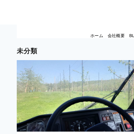
コ
ホーム
会社概要
B
ン
テ
未分類
ン
ツ
へ
移
動