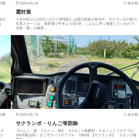
分類
2026-04-24
未分類
霜対策
地の
４月24日から25日にかけて増毛町には霜注意報が発令中。サクランボの芽の
な
生育ステージは、発芽期で平年より4日早。こんなに早く推移しているので、
当然「霜」の被害…
分類
2025-06-10
未分類
サクランボ・りんご等防除
：ヨ
【りんご・梨・プルーン・桃】 4.5タンク殺菌剤：チオノックフロアブル
サク
500倍殺虫剤：ダニサラバフロアブル 1000倍 【サクランボ】 ３タンク殺