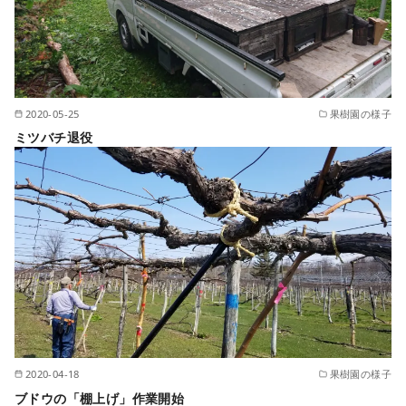
2020-05-25
果樹園の様子
ミツバチ退役
2020-04-18
果樹園の様子
ブドウの「棚上げ」作業開始