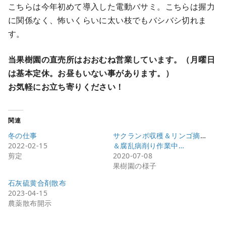
こちらは今年初めて導入した電動バサミ。こちらは握力
に関係なく、怖いくらいに太い枝でもバシバシ切れま
す。
当果樹園の直売所はおおむね営業しています。（月曜日
は基本定休。お昼もいない事があります。）
お気軽にお立ち寄りください！
関連
冬の仕事
サクランボ収穫＆リンゴ摘果
2022-02-15
＆腐乱病削り作業中…
剪定
2020-07-08
果樹園の様子
石灰硫黄合剤散布
2023-04-15
農薬散布開示