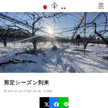
増毛町の美味しい"さくらんぼ"などの果物を食べ比べできる直売所
コ
ン
テ
ン
ツ
へ
移
動
剪定シーズン到来
2021-01-24
2021-01-30
剪定