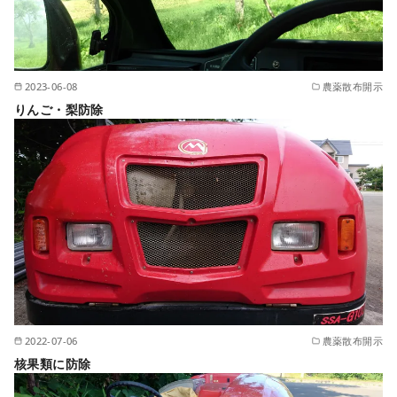
2023-06-08
農薬散布開示
りんご・梨防除
2022-07-06
農薬散布開示
核果類に防除