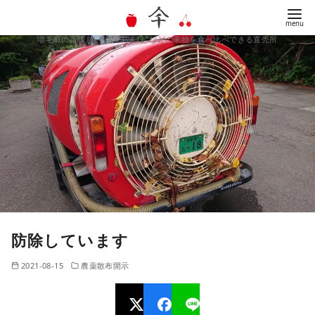
増毛町の美味しい"さくらんぼ"などの果物を食べ比べできる直売所
コ
ン
テ
ン
ツ
へ
移
動
防除しています
2021-08-15
農薬散布開示