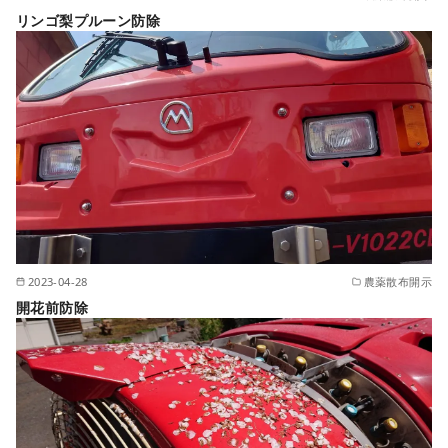
リンゴ梨プルーン防除
2023-04-28
農薬散布開示
開花前防除