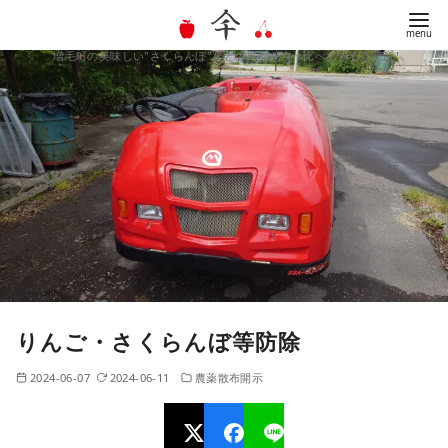
増毛町の美味しい"さくらんぼ"などの果物を食べ比べできる直売所
コ
ン
テ
ン
ツ
へ
移
動
りんご・さくらんぼ等防除
2024-06-07
2024-06-11
農薬散布開示