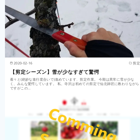
2020-02-16
剪定
【剪定シーズン】雪が少なすぎて驚愕
着々と(絶妙な進行度合いで)進めています、剪定作業。 今期は異常に雪が少な
く、みんな驚愕しています。 私、寺沢は初めての剪定で仙北師匠に教わりながら
ですがこの…