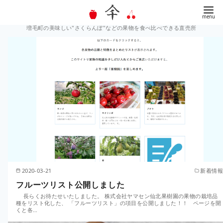
増毛町の美味しい"さくらんぼ"などの果物を食べ比べできる直売所
コ
ン
テ
ン
ツ
へ
移
動
2020-03-21
新着情報
フルーツリスト公開しました
長らくお待たせいたしました。 株式会社ヤマセン仙北果樹園の果物の栽培品
種をリスト化した、 「フルーツリスト」の項目を公開しました！！ ページを開
くと各…