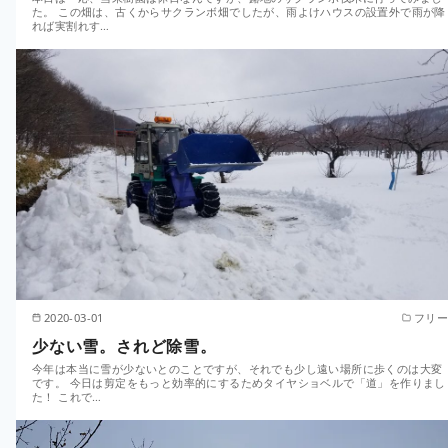
た。 この畑は、古くからサクランボ畑でしたが、雨よけハウスの設置外で雨が降
れば実割れす…
2020-03-01
フリー
少ない雪。されど除雪。
今年は本当に雪が少ないとのことですが、それでも少し遠い場所に歩くのは大変
です。 今日は剪定をもっと効率的にするためタイヤショベルで「道」を作りまし
た！ これで…