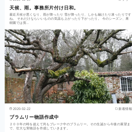
天候、雨。事務所片付け日和。
最近天候が悪くなり、雨が降ったり 雪が降ったり、しかも融けたり凍ったりです
ね。 それだけならいいものの気温も上がったり下がったり。 今のシーズン、果
樹園では剪…
2020-02-22
新着情報
ブラムリー物語作成中
２００年の時を超えて尚もブレーク中のブラムリー。その生誕から今後の展望ま
で、壮大な実物語を作成していきます。