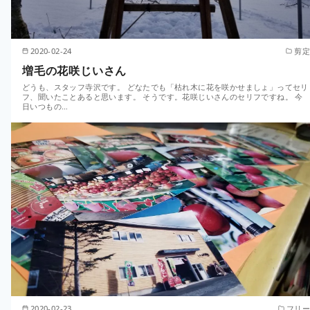
2020-02-24
剪定
増毛の花咲じいさん
どうも、スタッフ寺沢です。 どなたでも「枯れ木に花を咲かせましょ」ってセリ
フ、聞いたことあると思います。 そうです。花咲じいさんのセリフですね。 今
日いつもの…
2020-02-23
フリー