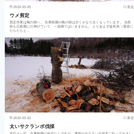
2020-03-05
剪定
ウメ剪定
剪定作業は梅の樹へ。 当果樹園の梅の樹は古くかなり太くなっています。 当然
枝も広範囲にの伸びていて、一筋縄ではいきません。 とりあえず徒長枝（垂直に
だらだらと…
2020-03-02
剪定
太いサクランボ伐採
本日は一応、当果樹園は休日なんですが、露地のサクランボ伐木に行ってみまし