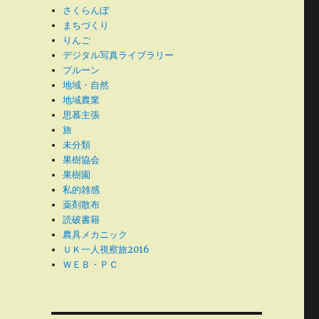
さくらんぼ
まちづくり
りんご
デジタル写真ライブラリー
プルーン
地域・自然
地域農業
思慕主張
旅
未分類
果樹協会
果樹園
私的雑感
薬剤散布
読破書籍
農具メカニック
ＵＫ一人視察旅2016
ＷＥＢ・ＰＣ