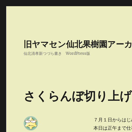
旧ヤマセン仙北果樹園アー
仙北清孝新つづら書き WordPress版
さくらんぼ切り上げ
７月１日からはじ
本日は正午まで仕