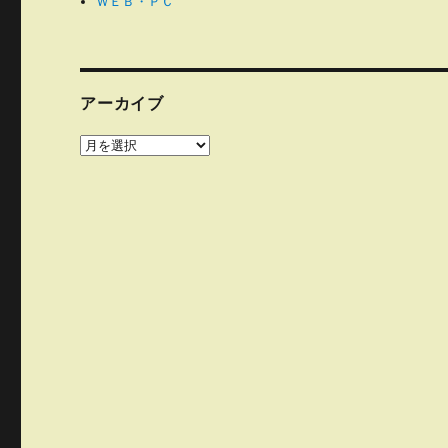
ＷＥＢ・ＰＣ
アーカイブ
ア
ー
カ
イ
ブ