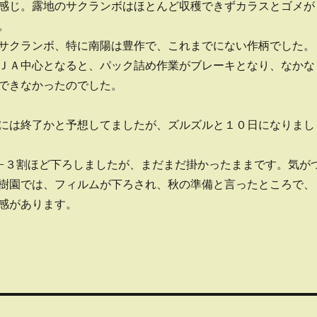
感じ。露地のサクランボはほとんど収穫できずカラスとゴメが
。
サクランボ、特に南陽は豊作で、これまでにない作柄でした。
ＪＡ中心となると、パック詰め作業がブレーキとなり、なかな
できなかったのでした。
には終了かと予想してましたが、ズルズルと１０日になりまし
-３割ほど下ろしましたが、まだまだ掛かったままです。気が
樹園では、フィルムが下ろされ、秋の準備と言ったところで、
感があります。