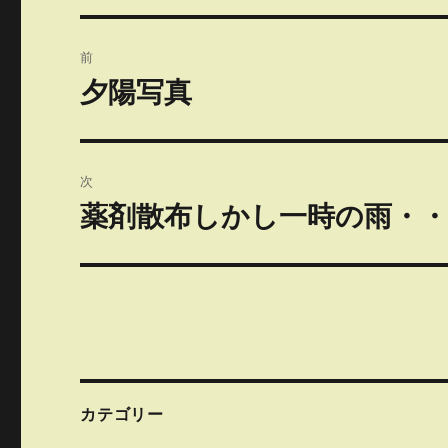
投
前
稿
夕陽写真
前
の
ナ
投
ビ
稿:
次
ゲ
薬剤散布しかし一時の雨・・
次
の
ー
投
シ
稿:
ョ
ン
カテゴリー