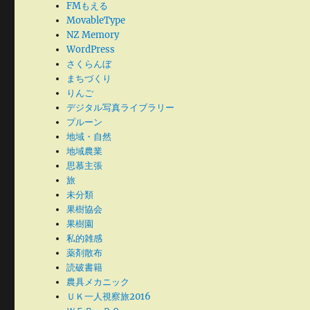
FMもえる
MovableType
NZ Memory
WordPress
さくらんぼ
まちづくり
りんご
デジタル写真ライブラリー
プルーン
地域・自然
地域農業
思慕主張
旅
未分類
果樹協会
果樹園
私的雑感
薬剤散布
読破書籍
農具メカニック
ＵＫ一人視察旅2016