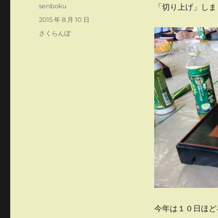
投
senboku
「切り上げ」しま
稿
投
2015 年 8 月 10 日
者
稿
カ
さくらんぼ
日:
テ
ゴ
リ
ー
今年は１０日ほど