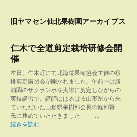
旧ヤマセン仙北果樹園アーカイブス
仁木で全道剪定栽培研修会開
催
本日、仁木町にて北海道果樹協会主催の桜
桃剪定講習会が開かれました。午前中は勝
浦園のサクランボを実際に剪定しながらの
実技講習で、講師ははるばる山形県から来
ていただいた山形県果樹部会長の軽部賢一
氏に務めていただきました。 …
“仁木で全道剪定栽培研修会開催” の
続きを読む