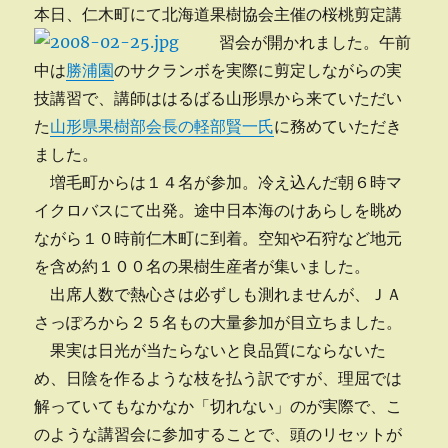
本日、仁木町にて北海道果樹協会主催の桜桃剪定講
習会が開かれました。
午前
中は
勝浦園
のサクランボを実際に剪定しながらの実
技講習で、講師ははるばる山形県から来ていただい
た
山形県果樹部会長の軽部賢一氏
に務めていただき
ました。
増毛町からは１４名が参加。冷え込んだ朝６時マ
イクロバスにて出発。途中日本海のけあらしを眺め
ながら１０時前仁木町に到着。空知や石狩など地元
を含め約１００名の果樹生産者が集いました。
出席人数で熱心さは必ずしも測れませんが、ＪＡ
さっぽろから２５名もの大量参加が目立ちました。
果実は日光が当たらないと良品質にならないた
め、日陰を作るような枝を払う訳ですが、理屈では
解っていてもなかなか「切れない」のが実際で、こ
のような講習会に参加することで、頭のリセットが