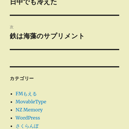
日中でも冷えた
前
の
ナ
投
ビ
稿:
次
ゲ
鉄は海藻のサプリメント
次
の
ー
投
シ
稿:
ョ
カテゴリー
ン
FMもえる
MovableType
NZ Memory
WordPress
さくらんぼ