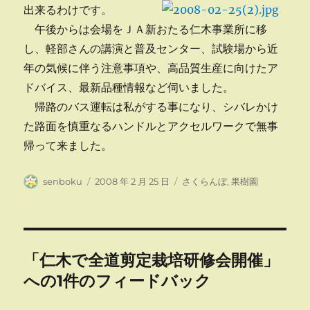
出来るわけです。
午後からは会場をＪＡ新おたる仁木事業所に移
し、軽部さんの講演と普及センター、試験場から近
年の気候に伴う注意事項や、高品質生産に向けたア
ドバイス、最新品種情報など伺いました。
帰路のバス運転は私がする事になり、シバレかけ
た路面を慎重なるハンドルとアクセルワークで無事
帰って来ました。
投
投
カ
senboku
2008 年 2 月 25 日
さくらんぼ
,
果樹園
稿
稿
テ
者
日:
ゴ
リ
ー
「仁木で全道剪定栽培研修会開催」
への1件のフィードバック