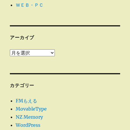
ＷＥＢ・ＰＣ
アーカイブ
ア
ー
カ
イ
ブ
カテゴリー
FMもえる
MovableType
NZ Memory
WordPress