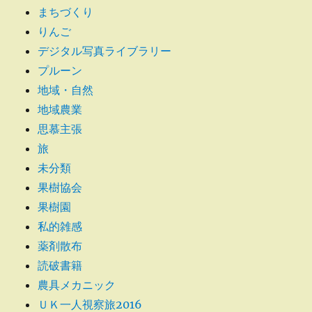
まちづくり
りんご
デジタル写真ライブラリー
プルーン
地域・自然
地域農業
思慕主張
旅
未分類
果樹協会
果樹園
私的雑感
薬剤散布
読破書籍
農具メカニック
ＵＫ一人視察旅2016