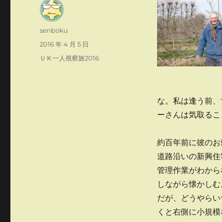
投
senboku
稿
投
2016 年 4 月 5 日
者
稿
カ
ＵＫ一人視察旅2016
日:
テ
ゴ
リ
ー
な。私は逢う前、
ーさんは気取るこ
約百年前に彼のお
道路沿いの新興住
管理作業がわから
しながら懐かしむ
だが、どうやらい
くと右側に小規模