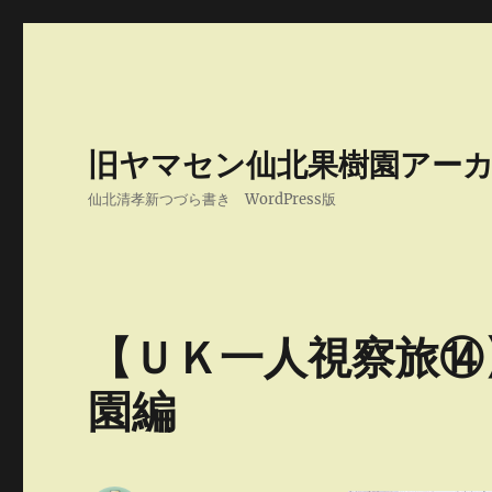
旧ヤマセン仙北果樹園アー
仙北清孝新つづら書き WordPress版
【ＵＫ一人視察旅⑭】St
園編