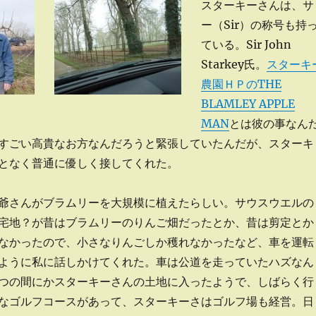
スターキーさんは、サ
ー（Sir）の称号も持
ている。Sir John
Starkey氏。
スターキ
農園ＨＰのTHE
BLAMLEY APPLE
MAN
とは彼の事なん
すごい高貴なお方なんだろうと緊張していたんだが、スターキ
となく普通に優しく接してくれた。
爺さんがブラムリーを大規模に植えたらしい。サウスウエルの
宅地？が昔はブラムリーのりんご畑だったとか、昔は剪定とか
なかったので、小さなりんごしか穫れなかったなど、車を運転
ように私に話しかけてくれた。車は公道を走っていたハズなん
つの間にかスターキーさんの土地に入ったようで、しばらく行
なゴルフコースがあって、スターキーさはゴルフ場も経営。日