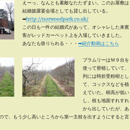
えーっ、なんとも素敵なたたずまい。このお屋敷は
結婚披露宴会場としても貸し出している。
➡
http://norwoodpark.co.uk/
この日も一件の結婚式があって、オシャレした来賓
客がレッドカーペット上を入場していきました。
あなたも借りられる・・・
➡紹介動画はこちら
ブラムリーはＭ９台を
使って密植していて、
列には時折受粉樹とし
て、コックスなどを植
えていた。樹高が低い
し、枝も地面すれすれ
から出していたが、あ
ので、もう少し高いところから第一主枝を出すようにすると言