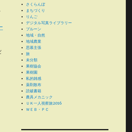
さくらんぼ
っ
まちづくり
りんご
デジタル写真ライブラリー
ー
プルーン
地域・自然
地域農業
思慕主張
だ
旅
未分類
果樹協会
果樹園
私的雑感
薬剤散布
読破書籍
農具メカニック
ＵＫ一人視察旅2016
ＷＥＢ・ＰＣ