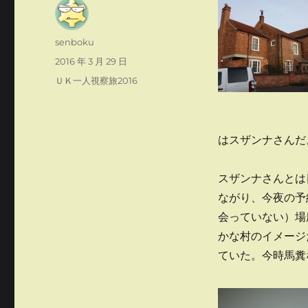
投
senboku
稿
投
2016 年 3 月 29 日
者
稿
カ
ＵＫ一人視察旅2016
日:
テ
ゴ
リ
ー
はスザンナさんだ
スザンナさんとは
ながり、今夜の予
会っていない）場
かな村のイメージ
ていた。今時馬糞