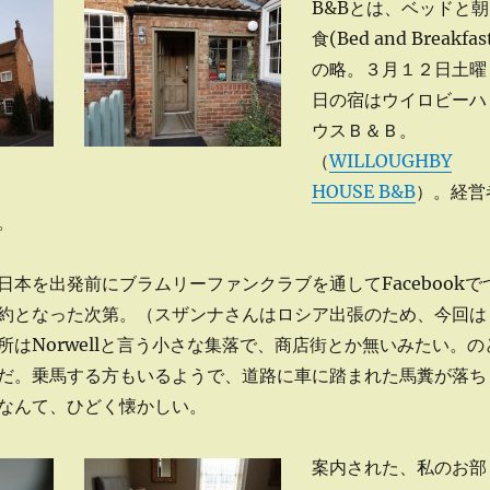
B&Bとは、ベッドと朝
食(Bed and Breakfas
の略。３月１２日土曜
日の宿はウイロビーハ
ウスＢ＆Ｂ。
（
WILLOUGHBY
HOUSE B&B
）。経営
。
日本を出発前にブラムリーファンクラブを通してFacebookで
約となった次第。（スザンナさんはロシア出張のため、今回は
所はNorwellと言う小さな集落で、商店街とか無いみたい。の
だ。乗馬する方もいるようで、道路に車に踏まれた馬糞が落ち
なんて、ひどく懐かしい。
案内された、私のお部