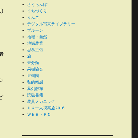
さくらんぼ
t)
まちづくり
りんご
デジタル写真ライブラリー
プルーン
地域・自然
地域農業
思慕主張
者
旅
未分類
果樹協会
果樹園
つ
私的雑感
薬剤散布
読破書籍
ど
農具メカニック
ＵＫ一人視察旅2016
ＷＥＢ・ＰＣ