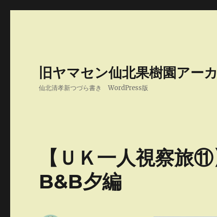
旧ヤマセン仙北果樹園アー
仙北清孝新つづら書き WordPress版
【ＵＫ一人視察旅⑪】Wi
B&B夕編