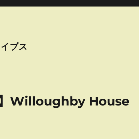
カイブス
lloughby House