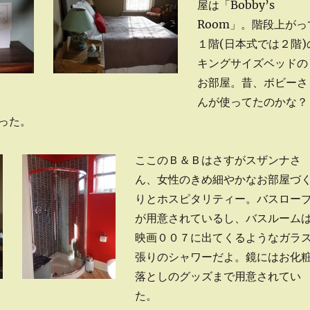
屋は「Bobby’s
Room」。階段上がっ
１階(日本式では２階)
キングサイズベッドの
お部屋。昔、ボビーさ
んが使ってたのかな？
った。
ここのＢ＆Ｂはさすがスザンナさ
ん、女性のきめ細やかなお部屋づ
りとホスピタリティー。バスロー
が用意されているし、バスルーム
映画００７に出てくるようなガラ
張りのシャワーだよ。鏡にはお化
落としのグッズまで用意されてい
た。