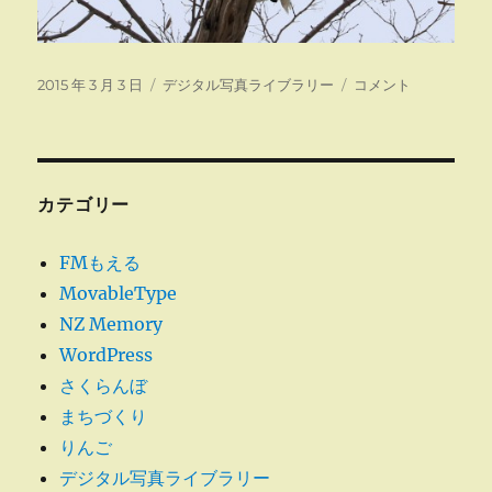
投
カ
オ
2015 年 3 月 3 日
デジタル写真ライブラリー
コメント
稿
テ
オ
日:
ゴ
ワ
リ
シ
ー
を
撮
カテゴリー
る
に
FMもえる
MovableType
NZ Memory
WordPress
さくらんぼ
まちづくり
りんご
デジタル写真ライブラリー