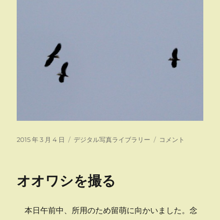
投
カ
オ
2015 年 3 月 4 日
デジタル写真ライブラリー
コメント
稿
テ
オ
日:
ゴ
ワ
リ
シ
オオワシを撮る
ー
を
撮
る
本日午前中、所用のため留萌に向かいました。念
ｐ