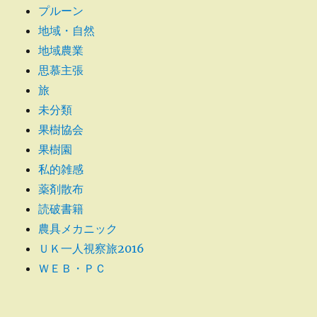
プルーン
地域・自然
地域農業
思慕主張
旅
未分類
果樹協会
果樹園
私的雑感
薬剤散布
読破書籍
農具メカニック
ＵＫ一人視察旅2016
ＷＥＢ・ＰＣ