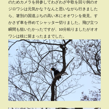
ａ
のためカメラを持参してわざわざ中歌を回り例のオ
ｒ
ジロワシは元気かな？なんと思いながら行きました
ｔ
ら、箸別の国道ぶちの高い木にオオワシを発見。す
Ⅱ
に
かさず車を停めてシャッター切りました。飛び立つ
瞬間も狙いたかったですが、10分粘りましたがオオ
ワシは枝に留まったままでした。