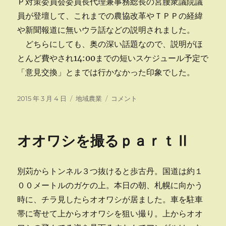
Ｐ対策委員会委員長代理兼事務総長の宮腰衆議院議
員が登壇して、これまでの農協改革やＴＰＰの経緯
や新聞報道に無いウラ話などの説明されました。
どちらにしても、奥の深い話題なので、説明がほ
とんど費やされ14:00までの短いスケジュール予定で
「意見交換」とまでは行かなかった印象でした。
投
カ
農
2015 年 3 月 4 日
地域農業
コメント
稿
テ
協
日:
ゴ
改
リ
革
オオワシを撮るｐａｒｔⅡ
ー
等
に
関
別苅からトンネル３つ抜けると歩古丹。国道は約１
す
る
００メートルのガケの上。本日の朝、札幌に向かう
意
時に、チラ見したらオオワシが居ました。車を駐車
見
帯に寄せて上からオオワシを狙い撮り。上からオオ
交
換