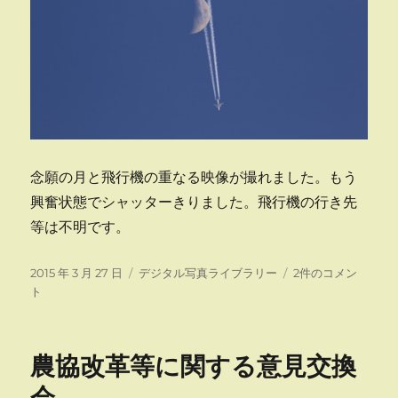
念願の月と飛行機の重なる映像が撮れました。もう
興奮状態でシャッターきりました。飛行機の行き先
等は不明です。
投
カ
月
2015 年 3 月 27 日
デジタル写真ライブラリー
2件のコメン
稿
テ
と
ト
日:
ゴ
飛
リ
行
ー
機
農協改革等に関する意見交換
へ
の
会