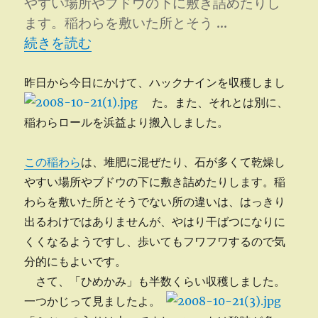
やすい場所やブドウの下に敷き詰めたりし
手
ます。稲わらを敷いた所とそう …
伝
“ハックナインやひめかみ収穫” の
う
続きを読む
へ
の
昨日から今日にかけて、ハックナインを収穫しまし
た。
また、それとは別に、
稲わらロールを浜益より搬入しました。
この稲わら
は、堆肥に混ぜたり、石が多くて乾燥し
やすい場所やブドウの下に敷き詰めたりします。稲
わらを敷いた所とそうでない所の違いは、はっきり
出るわけではありませんが、やはり干ばつになりに
くくなるようですし、歩いてもフワフワするので気
分的にもよいです。
さて、「ひめかみ」も半数くらい収穫しました。
一つかじって見ましたよ。