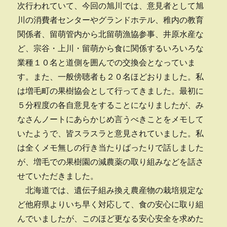
次行われていて、今回の旭川では、意見者として旭
川の消費者センターやグランドホテル、稚内の教育
関係者、留萌管内から北留萌漁協参事、井原水産な
ど、宗谷・上川・留萌から食に関係するいろいろな
業種１０名と道側を囲んでの交換会となっていま
す。また、一般傍聴者も２０名ほどおりました。私
は増毛町の果樹協会として行ってきました。最初に
５分程度の各自意見をすることになりましたが、み
なさんノートにあらかじめ言うべきことをメモして
いたようで、皆スラスラと意見されていました。私
は全くメモ無しの行き当たりばったりで話しました
が、増毛での果樹園の減農薬の取り組みなどを話さ
せていただきました。
北海道では、遺伝子組み換え農産物の栽培規定な
ど他府県よりいち早く対応して、食の安心に取り組
んでいましたが、このほど更なる安心安全を求めた