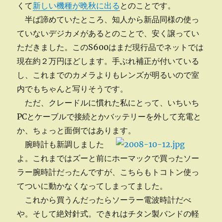
くて
新しい機種が晩秋に出る
とのことです。
半ば諦めていたところ、知人から新品同様の使っ
ていないデジカメがあるとのことで、安く譲ってい
ただきました。このS600はまだ現行品でネットでは
現在約２万円ほどします。手ぶれ補正が付いている
し、これまでのカメラよりもレンズが明るいので室
内でもちゃんと写りそうです。
ただ、クレードルに慣れた私にとって、いちいち
PCとケーブルで接続とかバッテリーを外して充電と
か、ちょっと面倒ではあります。
腕時計も新調しました
よ。これまではズーと前にホーマックで買ったソー
ラー腕時計だったんですが、こちらもトコトン使っ
てついに動かなくなってしまってました。
これから買うんだったらソーラー電波時計だべ
や。そして絶対針式。できれはチタン製バンドの軽