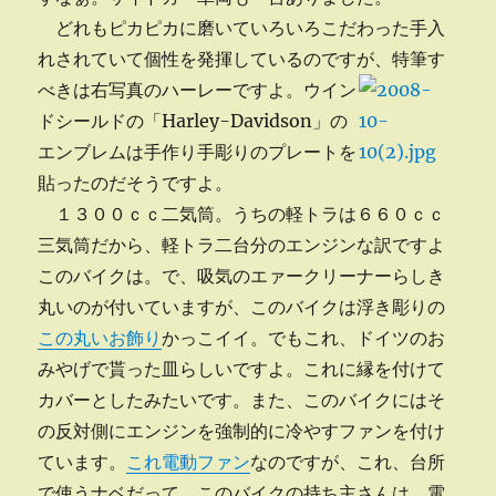
どれもピカピカに磨いていろいろこだわった手入
れされていて個性を発揮しているのですが、特筆す
べきは右写真のハーレーですよ。
ウイン
ドシールドの「Harley-Davidson」の
エンブレムは手作り手彫りのプレートを
貼ったのだそうですよ。
１３００ｃｃ二気筒。うちの軽トラは６６０ｃｃ
三気筒だから、軽トラ二台分のエンジンな訳ですよ
このバイクは。で、吸気のエァークリーナーらしき
丸いのが付いていますが、このバイクは浮き彫りの
この丸いお飾り
かっこイイ。でもこれ、ドイツのお
みやげで貰った皿らしいですよ。これに縁を付けて
カバーとしたみたいです。また、このバイクにはそ
の反対側にエンジンを強制的に冷やすファンを付け
ています。
これ電動ファン
なのですが、これ、台所
で使うナベだって。このバイクの持ち主さんは、電