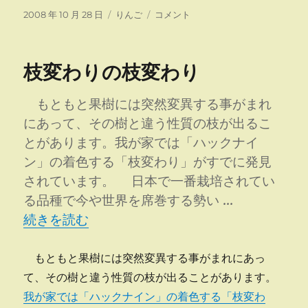
投
カ
登
2008 年 10 月 28 日
りんご
コメント
稿
テ
録
日:
ゴ
料
リ
未
枝変わりの枝変わり
ー
納
で
登
もともと果樹には突然変異する事がまれ
録
にあって、その樹と違う性質の枝が出るこ
抹
とがあります。我が家では「ハックナイ
消
に
ン」の着色する「枝変わり」がすでに発見
されています。 日本で一番栽培されてい
る品種で今や世界を席巻する勢い …
“枝変わりの枝変わり” の
続きを読む
もともと果樹には突然変異する事がまれにあっ
て、その樹と違う性質の枝が出ることがあります。
我が家では「ハックナイン」の着色する「枝変わ