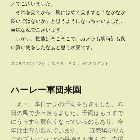
ノでございました。
それを見てから、腕にはめて見ますと「なかなか
良いではないか」と思うようになっちゃいました。
単純な私でございます。
しかし、性能はそこそこで、カメラも腕時計も良
い買い物をしたなぁと思う次第です。
投
カ
カ
2008 年 10 月 12 日
ＷＥＢ・ＰＣ
4件のコメント
稿
テ
メ
日:
ゴ
ラ
リ
と
ハーレー軍団来園
ー
腕
時
計
えー、本日ナシの千両をもぎました。昨
へ
日の風で少々落ちました。千両はもうすで
の
にうっすら黄色くなっているのもあり、今
年は生育が進んでいます。 直売場がりん
ごやプルーンなどの品揃えも進んで、売場