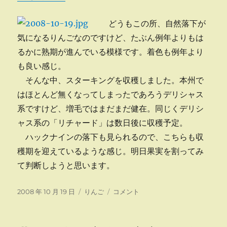
どうもこの所、自然落下が
気になるりんごなのですけど、たぶん例年よりもは
るかに熟期が進んでいる模様です。着色も例年より
も良い感じ。
そんな中、スターキングを収穫しました。本州で
はほとんど無くなってしまったであろうデリシャス
系ですけど、増毛ではまだまだ健在。同じくデリシ
ャス系の「リチャード」は数日後に収穫予定。
ハックナインの落下も見られるので、こちらも収
穫期を迎えているような感じ。明日果実を割ってみ
て判断しようと思います。
投
カ
ス
2008 年 10 月 19 日
りんご
コメント
稿
テ
タ
日:
ゴ
ー
リ
キ