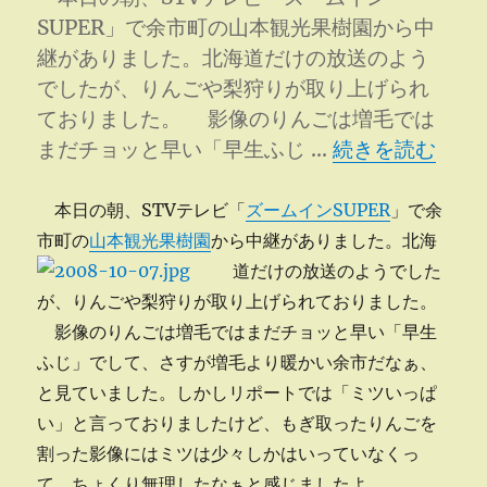
新
SUPER」で余市町の山本観光果樹園から中
に
継がありました。北海道だけの放送のよう
でしたが、りんごや梨狩りが取り上げられ
ておりました。 影像のりんごは増毛では
“りんごにズーム
まだチョッと早い「早生ふじ …
続きを読む
本日の朝、STVテレビ「
ズームインSUPER
」で余
市町の
山本観光果樹園
から中継がありました。
北海
道だけの放送のようでした
が、りんごや梨狩りが取り上げられておりました。
影像のりんごは増毛ではまだチョッと早い「早生
ふじ」でして、さすが増毛より暖かい余市だなぁ、
と見ていました。しかしリポートでは「ミツいっぱ
い」と言っておりましたけど、もぎ取ったりんごを
割った影像にはミツは少々しかはいっていなくっ
て、ちょくり無理したなぁと感じましたよ。