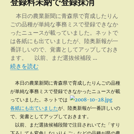
登録料未納で登録抹消
ー
て
い
ま
本日の農業新聞に青森県で育成したりん
す
ごの品種が単純な事務ミスで登録できなか
に
ったニュースが載っていました。ネットで
は各紙にも出ていましたが、陸奥新報が一
番詳しいので、覚書としてアップしておき
ます。 以前、まだ選抜候補段 …
“登録料未納で登録抹消” の
続きを読む
本日の農業新聞に青森県で育成したりんごの品種
が単純な事務ミスで登録できなかったニュースが載
っていました。
ネットでは
各紙にも出ていました
が、陸奥新報が一番詳しいの
で、覚書としてアップしておきます。
以前、まだ選抜候補段階で注目されいてた「すり
下ろしても変色しないりんご」などの品種が県の農