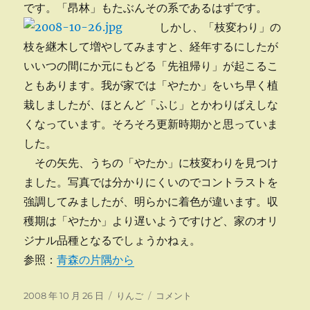
です。「昂林」もたぶんその系であるはずです。
しかし、「枝変わり」の
枝を継木して増やしてみますと、経年するにしたが
いいつの間にか元にもどる「先祖帰り」が起こるこ
ともあります。我が家では「やたか」をいち早く植
栽しましたが、ほとんど「ふじ」とかわりばえしな
くなっています。そろそろ更新時期かと思っていま
した。
その矢先、うちの「やたか」に枝変わりを見つけ
ました。写真では分かりにくいのでコントラストを
強調してみましたが、明らかに着色が違います。収
穫期は「やたか」より遅いようですけど、家のオリ
ジナル品種となるでしょうかねぇ。
参照：
青森の片隅から
投
カ
枝
2008 年 10 月 26 日
りんご
コメント
稿
テ
変