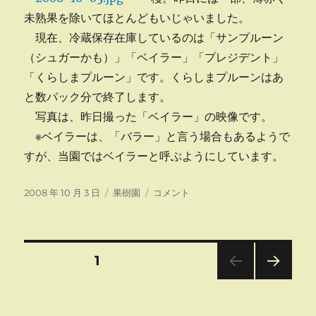
未熟果を除いてほとんどもいじゃいました。
現在、冷蔵保存在庫しているのは「サンプルーン
（シュガーかも）」「ベイラー」「プレジデント」
「くらしまプルーン」です。くらしまプルーンはあ
と数パック分で終了します。
写真は、昨日撮った「ベイラー」の映像です。
※ベイラーは、「バラー」と言う場合もあるようで
すが、当園ではベイラーと呼ぶようにしています。
投
カ
プ
2008 年 10 月 3 日
果樹園
コメント
稿
テ
ル
日:
ゴ
ー
リ
ン
ー
収
投
固定ページ
1
穫
済
次の
稿
み
ペー
に
ジ