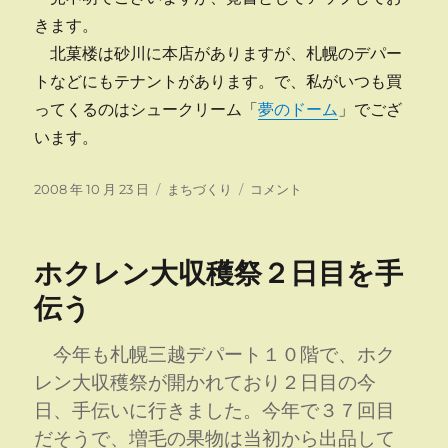
きます。
北菓楼は砂川に本店がありますが、札幌のデパー
トなどにもテナントがあります。で、私がいつも買
ってくるのはシュークリーム「
夢のドーム
」でござ
います。
投
カ
道
2008 年 10 月 23 日
まちづくり
コメント
稿
テ
新
日:
ゴ
に
リ
増
ホクレン大収穫祭２日目を手
ー
毛
町
伝う
関
連
今年も札幌三越デパート１０階で、ホク
全
面
レン大収穫祭が開かれており２日目の今
広
日、手伝いに行きました。今年で３７回目
告
だそうで、増毛の果物は当初から出品して
に