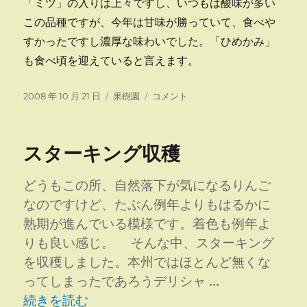
「ミツ」の入りは上々ですし、いつもは酸味が多い
この品種ですが、今年は甘味が勝っていて、食べや
すかったですし濃厚な味わいでした。「ひめかみ」
も食べ頃を迎えていると言えます。
投
カ
ハ
2008 年 10 月 21 日
果樹園
コメント
稿
テ
ッ
日:
ゴ
ク
リ
ナ
スターキング収穫
ー
イ
ン
や
どうもこの所、自然落下が気になるりんご
ひ
なのですけど、たぶん例年よりもはるかに
め
熟期が進んでいる模様です。着色も例年よ
か
み
りも良い感じ。 そんな中、スターキング
収
を収穫しました。本州ではほとんど無くな
穫
ってしまったであろうデリシャ …
に
“スターキング収穫” の
続きを読む