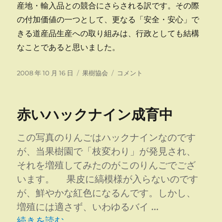
産地・輸入品との競合にさらされる訳です。その際
の付加価値の一つとして、更なる「安全・安心」で
きる道産品生産への取り組みは、行政としても結構
なことであると思いました。
投
カ
北
2008 年 10 月 16 日
果樹協会
コメント
稿
テ
海
日:
ゴ
道
リ
食
赤いハックナイン成育中
ー
の
安
全・
この写真のりんごはハックナインなのです
安
が、当果樹園で「枝変わり」が発見され、
心
それを増殖してみたのがこのりんごでござ
条
例
います。 果皮に縞模様が入らないのです
等
が、鮮やかな紅色になるんです。しかし、
に
増殖には適さず、いわゆるバイ …
係
“赤いハックナイン成育中” の
る
続きを読む