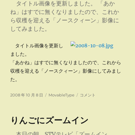
来
タイトル画像を更新しました。 「あか
園
ね」はすでに無くなりましたので、これか
に
ら収穫を迎える「ノースクィーン」影像に
してみました。
タイトル画像を更新し
ました。
「あかね」はすでに無くなりましたので、これから
収穫を迎える「ノースクィーン」影像にしてみまし
た。
投
カ
タ
2008 年 10 月 8 日
MovableType
コメント
稿
テ
イ
日:
ゴ
ト
リ
ル
りんごにズームイン
ー
画
像
更
本日の朝、STVテレビ「ズームイン