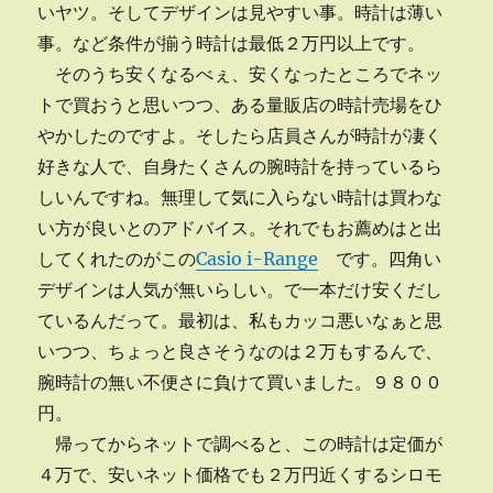
いヤツ。そしてデザインは見やすい事。時計は薄い
事。など条件が揃う時計は最低２万円以上です。
そのうち安くなるべぇ、安くなったところでネッ
トで買おうと思いつつ、ある量販店の時計売場をひ
やかしたのですよ。そしたら店員さんが時計が凄く
好きな人で、自身たくさんの腕時計を持っているら
しいんですね。無理して気に入らない時計は買わな
い方が良いとのアドバイス。それでもお薦めはと出
してくれたのがこの
Casio i-Range
です。四角い
デザインは人気が無いらしい。で一本だけ安くだし
ているんだって。最初は、私もカッコ悪いなぁと思
いつつ、ちょっと良さそうなのは２万もするんで、
腕時計の無い不便さに負けて買いました。９８００
円。
帰ってからネットで調べると、この時計は定価が
４万で、安いネット価格でも２万円近くするシロモ