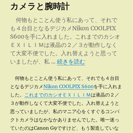
カメラと腕時計
ー
ク
ナ
イ
何物もとことん使う私にあって、それで
ン
も４台目となるデジカメNikon COOLPIX
成
S600を手に入れました。これまでのカシオ
育
中
ＥＸＩＬＩＭは液晶の２／３が動作しなく
に
て大変不便でした。入れ替えようと思って
“カメラと腕時計” の
いましたが、私 …
続きを読む
何物もとことん使う私にあって、それでも４台目
となるデジカメ
Nikon COOLPIX S600
を手に入れま
した。
これまでのカシオＥＸＩＬＩＭ
は液晶の２／
３が動作しなくて大変不便でした。入れ替えようと
思っていましたが、私のマニア心をくすぐるコンパ
クトカメラはなかなかありませんでした。唯一迷っ
ていたのはCanon G9ですけど、もう製造していな