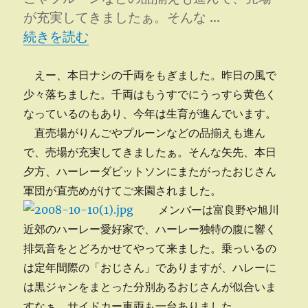
が充実してきましたぁ。そんな …
“ハーレー軍団来園” の
続きを読む
えー、本日ナシの千両をもぎました。昨日の風で
少々落ちました。千両はもうすでにうっすら黄色く
なっているのもあり、今年は生育が進んでいます。
直売場がりんごやプルーンなどの品揃えも進ん
で、売場が充実してきましたぁ。そんな矢先、本日
夕方、ハーレーダビットソンにまたがったおじさん
軍団が直売めがけてご来園されました。
メンバーは富良野や旭川
近郊のハーレー愛好家で、ハーレー独特の腹に響く
排気音をとどろかせてやって来ました。乗っいるの
は定年間際の「おじさん」でありますが、ハレーに
は黒ジャンをまとった分別あるおじさんが似合いま
すなぁ。サイドカー車両も一台ありました。