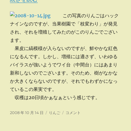
意
見
この写真のりんごはハック
交
換
ナインなのですが、当果樹園で「枝変わり」が発見
会
され、それを増殖してみたのがこのりんごでござい
出
ます。
席
に
果皮に縞模様が入らないのですが、鮮やかな紅色
になるんです。しかし、増殖には適さず、いわゆる
バイラスが強いようでワイ台（中間台）にはあまり
新和しないのでございます。そのため、樹がなかな
か大きくならないのですが、それでもわずかになっ
ているこの果実です。
収穫は20日頃かぁなぁという感じです。
投
カ
赤
2008 年 10 月 14 日
りんご
コメント
稿
テ
い
日:
ゴ
ハ
リ
ッ