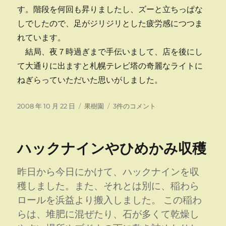
す。階段を何回も昇りましたし、ズーと立ちっぱな
しでしたので、足がジリジリとした疲労感につつま
れています。
結局、夜７時過ぎまで手伝いまして、店を後にし
て大通りに出ますと札幌テレビ塔の奇麗なライトに
ねぎらっていただいた思いがしました。
投
カ
ホ
2008 年 10 月 22 日
果樹園
3件のコメント
稿
テ
ク
日:
ゴ
レ
リ
ン
ハックナインやひめかみ収穫
ー
大
収
穫
昨日から今日にかけて、ハックナインを収
祭
穫しました。また、それとは別に、稲わら
２
ロールを浜益より搬入しました。 この稲わ
日
目
らは、堆肥に混ぜたり、石が多くて乾燥し
を