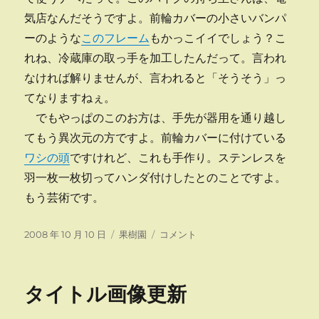
気店なんだそうですよ。前輪カバーの小さいバンパ
ーのような
このフレーム
もかっこイイでしょう？こ
れね、冷蔵庫の取っ手を加工したんだって。言われ
なければ解りませんが、言われると「そうそう」っ
てなりますねぇ。
でもやっぱのこのお方は、手先が器用を通り越し
てもう異次元の方ですよ。前輪カバーに付けている
ワシの頭
ですけれど、これも手作り。ステンレスを
羽一枚一枚切ってハンダ付けしたとのことですよ。
もう芸術です。
投
カ
ハ
2008 年 10 月 10 日
果樹園
コメント
稿
テ
ー
日:
ゴ
レ
リ
ー
タイトル画像更新
ー
軍
団