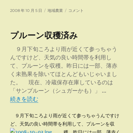
投
カ
留
2008 年 10 月 5 日
地域農業
コメント
稿
テ
萌
日:
ゴ
新
リ
聞
プルーン収穫済み
ー
よ
り
に
９月下旬ころより雨が近くて参っちゃう
んですけど、天気の良い時間帯を利用し
て、プルーンを収穫。昨日には一部、薄赤
く未熟果を除いてほとんどもいじゃいまし
た。 現在、冷蔵保存在庫しているのは
「サンプルーン（シュガーかも）」 …
“プルーン収穫済み” の
続きを読む
９月下旬ころより雨が近くて参っちゃうんですけ
ど、天気の良い時間帯を利用して、プルーンを収
穫。昨日には
一部、薄赤く