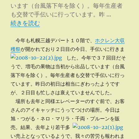
います（台風落下年を除く）。毎年生産者
も交替で手伝いに行っています。昨 …
“ホクレン大収穫祭２日目を手伝う” の
続きを読む
今年も札幌三越デパート１０階で、
ホクレン大収
穫祭
が開かれており２日目の今日、手伝いに行きま
した。
今年で３７回目だそ
うで、増毛の果物は当初から出品しています（台風
落下年を除く）。毎年生産者も交替で手伝いに行っ
ています。昨日の初日は相当にぎわったようです
が、２日目も忙しさは衰えていませんでした。
場所も去年と同様エレベーターのすぐ前で、お客
さんのアイキャッチにうってつけの場所。今日は
旭・つがる・ネロ・マリラ・千両・プルーンを販
売。
結果、去年より若干多
い売上となっているようで、我々の苦労も報われま