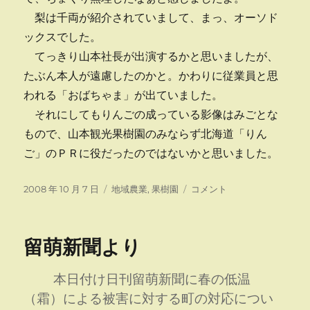
梨は千両が紹介されていまして、まっ、オーソド
ックスでした。
てっきり山本社長が出演するかと思いましたが、
たぶん本人が遠慮したのかと。かわりに従業員と思
われる「おばちゃま」が出ていました。
それにしてもりんごの成っている影像はみごとな
もので、山本観光果樹園のみならず北海道「りん
ご」のＰＲに役だったのではないかと思いました。
投
カ
り
2008 年 10 月 7 日
地域農業
,
果樹園
コメント
稿
テ
ん
日:
ゴ
ご
リ
に
留萌新聞より
ー
ズ
ー
ム
本日付け日刊留萌新聞に春の低温
イ
（霜）による被害に対する町の対応につい
ン