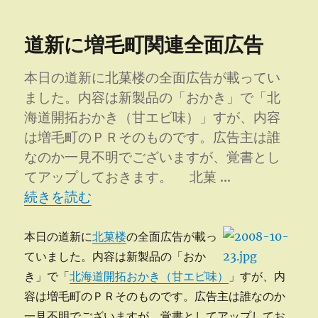
日:
ゴ
わ
リ
り
道新に増毛町関連全面広告
ー
の
枝
変
本日の道新に北菓楼の全面広告が載ってい
わ
ました。内容は新製品の「おかき」で「北
り
海道開拓おかき（甘エビ味）」すが、内容
に
は増毛町のＰＲそのものです。広告主は誰
なのか一見不明でございますが、覚書とし
てアップしておきます。 北菓 …
“道新に増毛町関連全面広告” の
続きを読む
本日の道新に
北菓楼
の全面広告が載っ
ていました。内容は新製品の「おか
き」で「
北海道開拓おかき（甘エビ味）
」すが、内
容は増毛町のＰＲそのものです。広告主は誰なのか
一見不明でございますが、覚書としてアップしてお