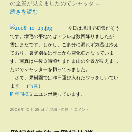
の全景が見えましたのでシャッタ …
“ワラ敷いています” の
続きを読む
今日は旭川で初雪だそう
です。増毛の平地ではアラレは数回降りましたが、
雪はまだです。しかし、ご多分に漏れず気温は冷え
ており、暑寒別岳は昨日から雪化粧となっていま
す。写真は午後３時頃たまたま山の全景が見えまし
たのでシャッターを切ってみました。
さて、果樹園では昨日運び入れたワラをしいてい
ます。（
写真
）
昨年同様
ミニユンボ使っています。
投
カ
ワ
2008 年 10 月 29 日
地域・自然
コメント
稿
テ
ラ
日:
ゴ
敷
リ
い