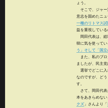
ト
ょう。
リ
マ
ー
そこで、ジャー
ス
試
意志を固めたニュ
験
一種のリトマス試
紙?
益を重視している
そ
の??
岡田代表は、総
へ
韓に気を使ってい
の
う」そして「国立
また、私のブロ
ましたが、民主党
選挙でどこに入
なのですが、どう
す。
さて、岡田代表
本をあきらめない
クズ
」さんより「