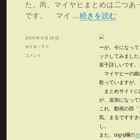
た。尚、マイヤヒまとめは二つあ
“マイヤヒー再来”
です。 マイ …
続きを読む
投
2005 年 8 月 28 日
稿
カ
ＷＥＢ・ＰＣ
ーが、今になって
日:
テ
マ
コメント
ックしてみました
ゴ
イ
若干詳しいです。
リ
ヤ
ー
マイヤヒーの曲
ヒ
ー
歌っていますが、
再
まとめサイトに
来
が、追加になって
に
これ、動画の部「
気。まるですすき
し。
また、mp3欄の
カ