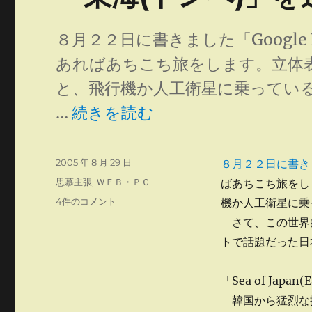
８月２２日に書きました「Google
あればあちこち旅をします。立体
と、飛行機か人工衛星に乗ってい
“「東海(トンヘ)」を追いやった
…
続きを読む
投
2005 年 8 月 29 日
８月２２日に書き
稿
カ
思慕主張
,
ＷＥＢ・ＰＣ
ばあちこち旅をし
日:
テ
「東
4件のコメント
機か人工衛星に乗
ゴ
海
さて、この世界
リ
(ト
ー
トで話題だった日
ン
ヘ)」
を
「Sea of Japan(E
追
韓国から猛烈な抗
い