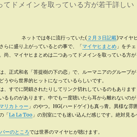
ってドメインを取っている方が若干詳しい
 の
ネットでは冬に流行っていた(
２月３日記載
)マイヤ
さらに盛り上がっているとの事で、「
マイヤヒまとめ
」をチェ
。尚、マイヤヒまとめは二つあってドメインを取っている方が
は、正式和名「菩提樹の下の恋」で、ルーマニアのグループが
どうやら世界的ヒットになっているらしいです。
は、すでに閉鎖されたりしてリンク切れしているのもあります
いるものがあります。中でも一度聴いたら耳から離れないのが
マリカトゥー
」のやつ。HG(ハードゲイ)も真っ青。異様な雰
の「
La La Too
」の別室にでも迷い込んだ感じです。絶対見る
バーのところ
では世界のマイヤヒが聴けます。