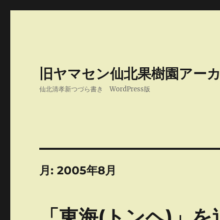
旧ヤマセン仙北果樹園アー
仙北清孝新つづら書き WordPress版
月:
2005年8月
「東海(トンヘ)」