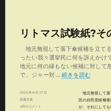
リトマス試験紙?その
地元無視して落下傘候補を立てる
ったい我々選挙民に何を訴えかけ
地元に何の縁もない候補に対して
“リトマス試験紙?そ
で、ジャー対 …
続きを読む
投
2005 年 8 月 27 日
地元無視して落
稿
カ
思慕主張
区の自民党候補者
日:
テ
リ
4件のコメント
が、それにしても
ゴ