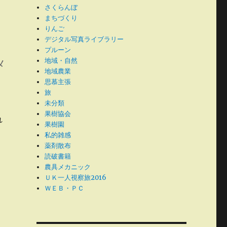
さくらんぼ
まちづくり
りんご
デジタル写真ライブラリー
プルーン
地域・自然
メ
地域農業
思慕主張
旅
未分類
果樹協会
れ
果樹園
私的雑感
薬剤散布
読破書籍
農具メカニック
ＵＫ一人視察旅2016
ＷＥＢ・ＰＣ