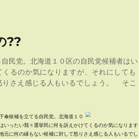
??
自民党。北海道１０区の自民党候補者はい
てくるのか気になりますが、それにしても
怒りさえ感じる人もいるでしょう。 そこ
の??” の
下傘候補を立てる自民党。北海道１０
はいったい我々選挙民に何を訴えかけてくるのか気になります
地元に何の縁もない候補に対して怒りさえ感じる人もいるでし