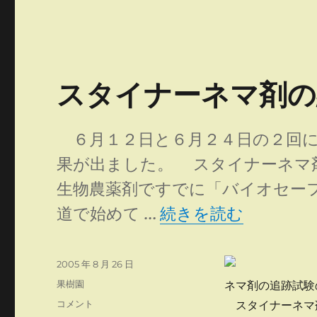
スタイナーネマ剤の
６月１２日と６月２４日の２回に
果が出ました。 スタイナーネマ
生物農薬剤ですでに「バイオセー
“スタイナーネマ剤の
道で始めて …
続きを読む
投
2005 年 8 月 26 日
稿
カ
果樹園
ネマ剤の追跡試験
日:
テ
ス
コメント
スタイナーネマ
ゴ