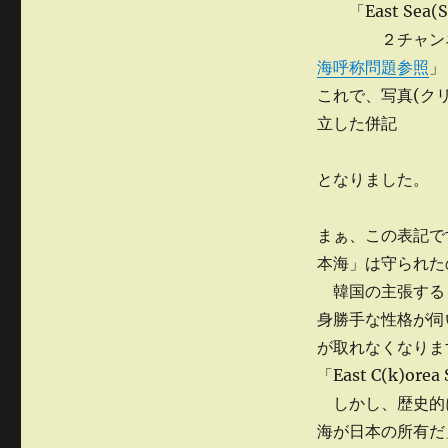
や
「East Sea(Sea
っ
２チャンネらー
た？
海呼称問題参照
」
へ
の
これで、写真(クリッ
立した併記
となりました。
まぁ、この表記で
本海」は守られた
韓国の主張する
身勝手な性格が伺
が取れなくなりま
「East C(k)
しかし、歴史的
海が日本の所有だ