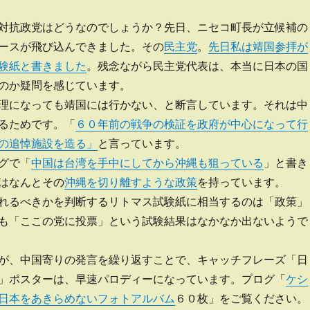
対抗政党はどうなのでしょうか？先日、ニセコ町長が立候補の
ースが飛び込んできました。その
民主党
。
先日私は靖国参拝が
験紙と書きました
。残念ながら民主党代表は、本当に日本の国
のか疑問を感じています。
理になっても靖国には行かない、と断言しています。それは中
るためです。「
６０年前の戦争の検証を政府が中心になって行
の追悼施設を造る」
と言っています。
グで「
中国は台湾を手中にしてから沖縄も狙っている
」と書き
はなんとその
沖縄を切り離すような政策
を持っています。
れるべきかを判断するリトマス試験紙に相当するのは「政策」
も「ここの党に投票」という試験結果はなかなか出ないようで
が、中国寄りの発言を繰り返すことで、キャッチフレーズ「日
」ポスターは、早速パロディーになっています。プログ「
ケシ
日本をあきらめないフォトアルバム
６０枚」をご覧ください。