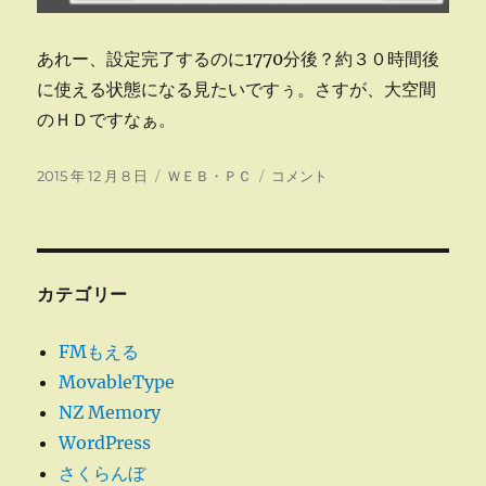
あれー、設定完了するのに1770分後？約３０時間後
に使える状態になる見たいですぅ。さすが、大空間
のＨＤですなぁ。
投
カ
NAS
2015 年 12 月 8 日
ＷＥＢ・ＰＣ
コメント
稿
テ
追
日:
ゴ
加
リ
に
ー
カテゴリー
FMもえる
MovableType
NZ Memory
WordPress
さくらんぼ