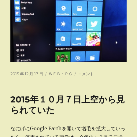
投
カ
SSD
2015 年 12 月 17 日
ＷＥＢ・ＰＣ
コメント
稿
テ
換
日:
ゴ
装
リ
に
2015年１０月７日上空から見
ー
られていた
なにげにGoogle Earthを開いて増毛を拡大していっ
たら、使用されている画像は、今年の１０月７日撮