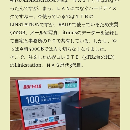
初代のLINKSATIONの頃は「ＮＡＳ」と呼ばれなか
上
空
ったんですが、まっ、ＬＡＮにつなぐハードディス
か
クですねー。今使っているのは１ＴＢの
ら
LINSTATIONですが、RAID1で使っているため実質
見
ら
500GB。メールや写真、itunesのデーターを記録し
れ
て自宅と事務所のＰＣで共有している。しかし、や
て
っぱ今時500GBでは入り切らなくなりました。
い
た
そこで、注文したのがコレ６ＴＢ（3TB2台のHD）
へ
のLinkstation。ＮＡＳ歴代3代目。
の