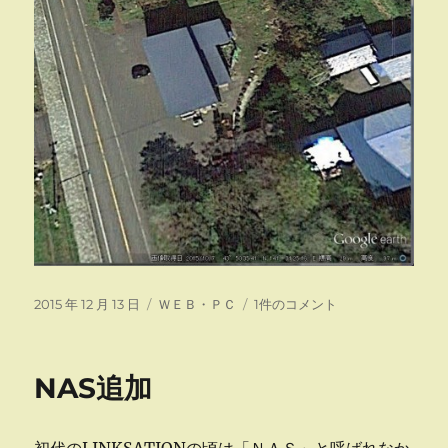
投
カ
2015
2015 年 12 月 13 日
ＷＥＢ・ＰＣ
1件のコメント
稿
テ
年
日:
ゴ
１
リ
０
NAS追加
ー
月
７
日