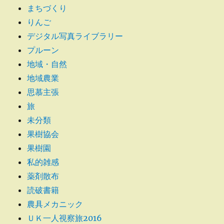
まちづくり
りんご
デジタル写真ライブラリー
プルーン
地域・自然
地域農業
思慕主張
旅
未分類
果樹協会
果樹園
私的雑感
薬剤散布
読破書籍
農具メカニック
ＵＫ一人視察旅2016