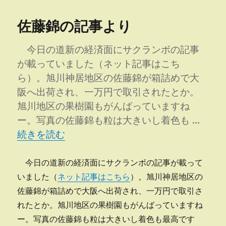
日:
ゴ
ぶ
リ
り
佐藤錦の記事より
ー
の
降
雨
今日の道新の経済面にサクランボの記事
へ
が載っていました（ネット記事はこち
の
ら）。旭川神居地区の佐藤錦が箱詰めで大
阪へ出荷され、一万円で取引されたとか。
旭川地区の果樹園もがんばっていますね
ー。写真の佐藤錦も粒は大きいし着色も …
“佐藤錦の記事より” の
続きを読む
今日の道新の経済面にサクランボの記事が載って
いました（
ネット記事はこちら
）。旭川神居地区の
佐藤錦が箱詰めで大阪へ出荷され、一万円で取引さ
れたとか。旭川地区の果樹園もがんばっていますね
ー。写真の佐藤錦も粒は大きいし着色も最高です