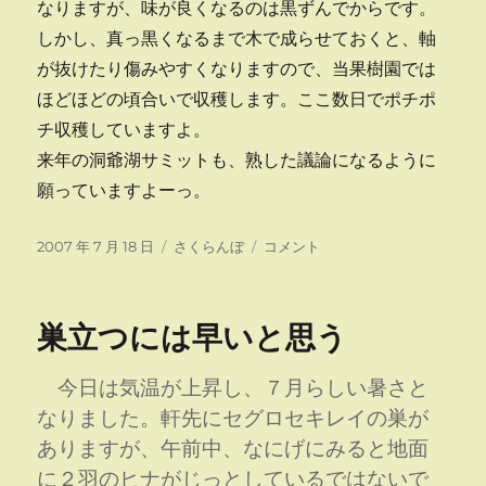
なりますが、味が良くなるのは黒ずんでからです。
しかし、真っ黒くなるまで木で成らせておくと、軸
が抜けたり傷みやすくなりますので、当果樹園では
ほどほどの頃合いで収穫します。ここ数日でポチポ
チ収穫していますよ。
来年の洞爺湖サミットも、熟した議論になるように
願っていますよーっ。
投
カ
サ
2007 年 7 月 18 日
さくらんぼ
コメント
稿
テ
ミ
日:
ゴ
ッ
リ
ト
巣立つには早いと思う
ー
に
今日は気温が上昇し、７月らしい暑さと
なりました。軒先にセグロセキレイの巣が
ありますが、午前中、なにげにみると地面
に２羽のヒナがじっとしているではないで