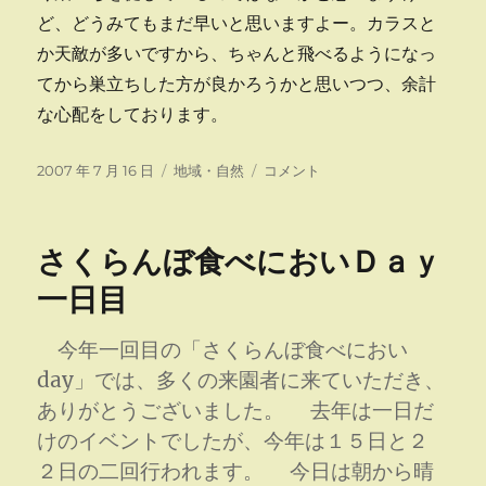
ど、どうみてもまだ早いと思いますよー。カラスと
か天敵が多いですから、ちゃんと飛べるようになっ
てから巣立ちした方が良かろうかと思いつつ、余計
な心配をしております。
投
カ
巣
2007 年 7 月 16 日
地域・自然
コメント
稿
テ
立
日:
ゴ
つ
リ
に
さくらんぼ食べにおいＤａｙ
ー
は
早
一日目
い
と
今年一回目の「さくらんぼ食べにおい
思
う
day」では、多くの来園者に来ていただき、
に
ありがとうございました。 去年は一日だ
けのイベントでしたが、今年は１５日と２
２日の二回行われます。 今日は朝から晴