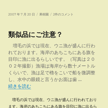
投
カ
Ｎ
2007 年 7 月 20 日
果樹園
2件のコメント
稿
テ
Ｈ
日:
ゴ
Ｋ
リ
全
類似品にご注意？
ー
道
ニ
ュ
増毛の浜では現在、ウニ漁が盛んに行わ
ー
れております。海岸のあちこちにある旗を
ス
目印に漁に出るらしいです。（写真は２０
に
出
０２年撮影）漁場は海岸から数十メートル
る
くらいで、漁は足で櫓をこいで船を微調整
へ
し、水中の眼鏡と言うかお面は歯 …
の
“類似品にご注意？” の
続きを読む
増毛の浜では現在、ウニ漁が盛んに行われており
ます。海岸のあちこちにある旗を目印に漁に出るら