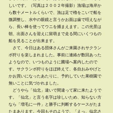
しいです。（写真は２００２年撮影）漁場は海岸か
ら数十メートルくらいで、漁は足で櫓をこいで船を
微調整し、水中の眼鏡と言うかお面は歯で咥えなが
ら、長い棒を使ってウニを捕まえます。この光景は
朝、出面さんを迎えに留萌まで走る間にいくつもの
船を見ることが出来ます。
さて、今日はある団体さんがご来園されサクラン
ボ狩りを楽しまれました。事前に連絡が数回あった
ようなので、いつものように圃場へ案内したので
す。サクランボ狩りをほぼ終えて、各自おみやげと
かお買いになったあたりに、予約していた果樹園で
無いことに気づかれました。
どうやら「仙北」違いで間違って家に来たようで
す。「仙北」と言う名字は珍しいため、知らない方
なら「増毛に一件」と勝手に判断するケースがたま
たまあります。今回もそのようで、「えっ、仙北さ