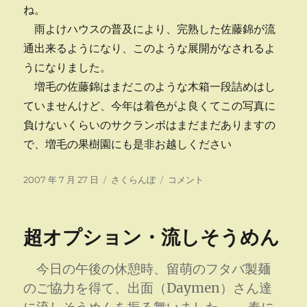
ね。
雨よけハウスの普及により、完熟した佐藤錦が流
通出来るようになり、このような展開がなされるよ
うになりました。
増毛の佐藤錦はまだこのような木箱一段詰めはし
ていませんけど、今年は着色がよ良くてこの写真に
負けないくらいのサクランボはまだまだありますの
で、増毛の果樹園にも是非お越しください
投
カ
佐
2007 年 7 月 27 日
さくらんぼ
コメント
稿
テ
藤
日:
ゴ
錦
リ
の
超オプション・流しそうめん
ー
記
事
よ
今日の午後の休憩時、留萌のフタバ製麺
り
のご協力を得て、出面（Daymen）さん達
に