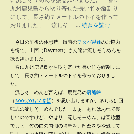
に流しそうめんを振る舞いました。 春に
九州鹿児島から取り寄せた長い竹を縦割り
にして、長さ約７メートルのトイを作って
“超オプション・流し
おりました。 流しそー …
続きを読む
今日の午後の休憩時、留萌の
フタバ製麺
のご協力
を得て、出面（Daymen）さん達に流しそうめんを
振る舞いました。
春に九州鹿児島から取り寄せた長い竹を縦割りに
して、長さ約７メートルのトイを作っておりまし
た。
流しそーめんと言えば、鹿児島の
唐船峡
（
2005/03/14参照
）を思い出しますが、あちらは回
転式の流しそーめんでした。まぁ、あれはあれで楽
しいのですけど、やはり「流しそーめん」は直線型
でしょ。竹の節の内側の隔壁を、凹凸をやや残して