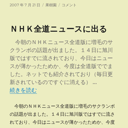
投
カ
乗
2007 年 7 月 21 日
果樹園
コメント
稿
テ
馬
日:
ゴ
Ｄ
リ
Ｅ
ＮＨＫ全道ニュースに出る
ー
来
園
に
今朝のＮＨＫニュース全道版に増毛のサ
クランボの話題が出ました。１４日に旭川
版ではすでに流されており、今日はニュー
スが薄かったためか、今度は全道版ででま
した。ネットでも紹介されており（毎日更
新されているのですぐに消える） …
“ＮＨＫ全道ニュースに出る” の
続きを読む
今朝のＮＨＫニュース全道版に増毛のサクランボ
の話題が出ました。１４日に旭川版ではすでに流さ
れており、今日はニュースが薄かったためか、今度