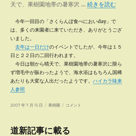
“さくらんぼ食べに
天で、果樹園地帯の暑寒沢 …
続きを読む
今年一回目の「さくらんぼ食べにおいday」で
は、多くの来園者に来ていただき、ありがとうござ
いました。
去年は一日だけ
のイベントでしたが、今年は１５
日と２２日の二回行われます。
今日は朝から晴天で、果樹園地帯の暑寒沢に限ら
ず増毛中が賑わったようで、海水浴はもちろん国稀
あたりも大変な人出だったようです。
ハイカラ味来
人参照
投
カ
さ
2007 年 7 月 15 日
果樹園
コメント
稿
テ
く
日:
ゴ
ら
リ
ん
道新記事に載る
ー
ぼ