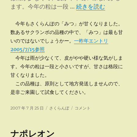
“甘いみつは、蜜じゃー
ます。今年の粒は一段 …
続きを読む
今年もさくらんぽの「みつ」が甘くなりました。
数あるサクランボの品種の中で、「みつ」は最も甘
いのではないでしょうかー。
一昨年エントリ
2005/7/15参照
今年は雨が少なくて、皮がやや硬い様な気がしま
す。今年の粒は一段と小さいですが、甘さは格段に
甘くなりました。
この品種は、原則として地方発送しませんので、
是非ご来園して試食してください。
投
カ
甘
2007 年 7 月 25 日
さくらんぼ
コメント
稿
テ
い
日:
ゴ
み
リ
つ
ナポレオン
ー
は、