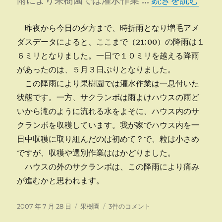
雨により果樹園では灌水作業 …
続きを読む
花
火
大
昨夜から今日の夕方まで、時折雨となり増毛アメ
会
ダスデータによると、ここまで（21:00）の降雨は１
に
６ミリとなりました。一日で１０ミリを越える降雨
があったのは、５月３日ぶりとなりました。
この降雨により果樹園では灌水作業は一息付いた
状態です。一方、サクランボは雨よけハウスの雨ど
いから滝のように流れる水をよそに、ハウス内のサ
クランボを収穫しています。我が家でハウス内を一
日中収穫に取り組んだのは初めて？で、粒は小さめ
ですが、収穫や選別作業ははかどりました。
ハウスの外のサクランボは、この降雨により痛み
が進むかと思われます。
投
カ
久
2007 年 7 月 28 日
果樹園
3件のコメント
稿
テ
し