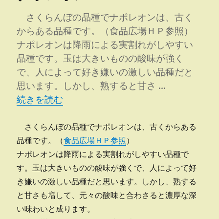
蜜
じ
さくらんぼの品種でナポレオンは、古く
ゃ
からある品種です。（食品広場ＨＰ参照）
ー
ナポレオンは降雨による実割れがしやすい
な
い
品種です。玉は大きいものの酸味が強く
け
で、人によって好き嫌いの激しい品種だと
ど
思います。しかし、熟すると甘さ …
蜜
“ナポレオン” の
み
続きを読む
た
い
さくらんぼの品種でナポレオンは、古くからある
に
品種です。（
食品広場ＨＰ参照
）
ナポレオンは降雨による実割れがしやすい品種で
す。玉は大きいものの酸味が強くで、人によって好
き嫌いの激しい品種だと思います。しかし、熟する
と甘さも増して、元々の酸味と合わさると濃厚な深
い味わいと成ります。