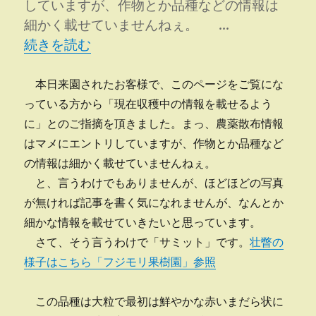
していますが、作物とか品種などの情報は
細かく載せていませんねぇ。 …
“サミット” の
続きを読む
本日来園されたお客様で、このページをご覧にな
っている方から「現在収穫中の情報を載せるよう
に」とのご指摘を頂きました。まっ、農薬散布情報
はマメにエントリしていますが、作物とか品種など
の情報は細かく載せていませんねぇ。
と、言うわけでもありませんが、ほどほどの写真
が無ければ記事を書く気になれませんが、なんとか
細かな情報を載せていきたいと思っています。
さて、そう言うわけで「サミット」です。
壮瞥の
様子はこちら「フジモリ果樹園」参照
この品種は大粒で最初は鮮やかな赤いまだら状に