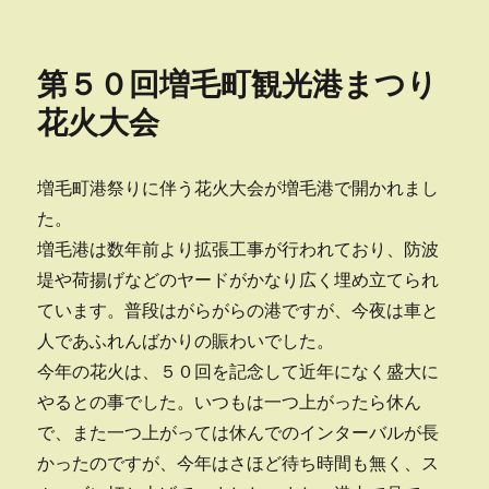
稿
テ
挙
日:
ゴ
の
リ
夕
第５０回増毛町観光港まつり
ー
刻、
増
花火大会
毛
は
夕
増毛町港祭りに伴う花火大会が増毛港で開かれまし
焼
た。
け
に
増毛港は数年前より拡張工事が行われており、防波
堤や荷揚げなどのヤードがかなり広く埋め立てられ
ています。普段はがらがらの港ですが、今夜は車と
人であふれんばかりの賑わいでした。
今年の花火は、５０回を記念して近年になく盛大に
やるとの事でした。いつもは一つ上がったら休ん
で、また一つ上がっては休んでのインターバルが長
かったのですが、今年はさほど待ち時間も無く、ス