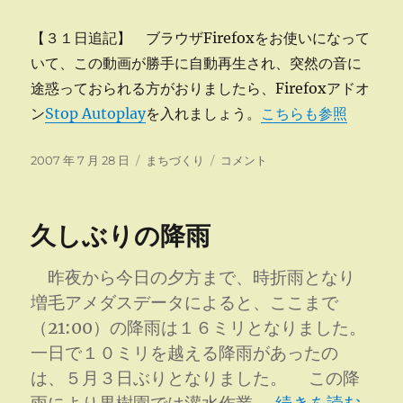
【３１日追記】 ブラウザFirefoxをお使いになって
いて、この動画が勝手に自動再生され、突然の音に
途惑っておられる方がおりましたら、Firefoxアドオ
ン
Stop Autoplay
を入れましょう。
こちらも参照
投
カ
第
2007 年 7 月 28 日
まちづくり
コメント
稿
テ
５
日:
ゴ
０
リ
回
久しぶりの降雨
ー
増
毛
町
昨夜から今日の夕方まで、時折雨となり
観
増毛アメダスデータによると、ここまで
光
（21:00）の降雨は１６ミリとなりました。
港
ま
一日で１０ミリを越える降雨があったの
つ
は、５月３日ぶりとなりました。 この降
り
“久しぶりの降雨