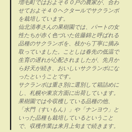
増毛町ではおよそ６０戸の農家が、合わ
せておよそ４０ヘクタールでサクランボ
を栽培しています。
仙北清孝さんの果樹園では、パートの女
性たちが赤く色づいた佐藤錦と呼ばれる
品種のサクランボを、枝から丁寧に摘み
取っていました。ことしは春先の低温で
生育の遅れが心配されましたが、先月か
ら好天が続き、おいしいサクランボにな
ったということです。
サクランボは重さ別に選別して箱詰めに
し、札幌や東京方面に出荷しています。
果樹園では今収穫している品種の他、
「水門（すいもん）」や「ナンヨウ」と
いった品種も栽培しているということ
で、収穫作業は来月上旬まで続きます。