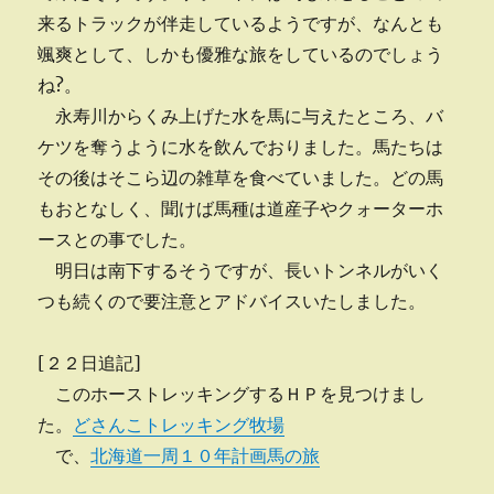
来るトラックが伴走しているようですが、なんとも
颯爽として、しかも優雅な旅をしているのでしょう
ね?。
永寿川からくみ上げた水を馬に与えたところ、バ
ケツを奪うように水を飲んでおりました。馬たちは
その後はそこら辺の雑草を食べていました。どの馬
もおとなしく、聞けば馬種は道産子やクォーターホ
ースとの事でした。
明日は南下するそうですが、長いトンネルがいく
つも続くので要注意とアドバイスいたしました。
[２２日追記]
このホーストレッキングするＨＰを見つけまし
た。
どさんこトレッキング牧場
で、
北海道一周１０年計画馬の旅