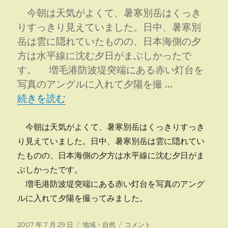
剤
今朝は天気がよくて、暑寒別岳はくっき
散
りすっきり見えていました。日中、暑寒別
布
岳は雲に隠れていたものの、日本海側の夕
に
方は水平線に沈む夕日がまぶしかったで
す。 増毛港防波堤突端にある赤い灯台を
写真のアングルに入れて夕陽を撮 …
“選挙の夕刻、増毛は夕焼け” の
続きを読む
今朝は天気がよくて、暑寒別岳はくっきりすっき
り見えていました。日中、暑寒別岳は雲に隠れてい
たものの、日本海側の夕方は水平線に沈む夕日がま
ぶしかったです。
増毛港防波堤突端にある赤い灯台を写真のアング
ルに入れて夕陽を撮ってみました。
投
カ
選
2007 年 7 月 29 日
地域・自然
コメント