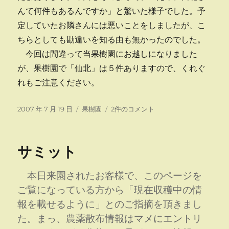
んて何件もあるんですか」と驚いた様子でした。予
定していたお隣さんには悪いことをしましたが、こ
ちらとしても勘違いを知る由も無かったのでした。
今回は間違って当果樹園にお越しになりました
が、果樹園で「仙北」は５件ありますので、くれぐ
れもご注意ください。
投
カ
類
2007 年 7 月 19 日
果樹園
2件のコメント
稿
テ
似
日:
ゴ
品
リ
に
サミット
ー
ご
注
意？
本日来園されたお客様で、このページを
へ
ご覧になっている方から「現在収穫中の情
の
報を載せるように」とのご指摘を頂きまし
た。まっ、農薬散布情報はマメにエントリ