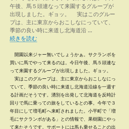
午後、馬５頭連なって来園するグループが
出現しました。ギョッ。 実はこのグルー
プは、主に東京からおこしなにっていて、
季節の良い時に来道し北海道沿 …
“乗馬ＤＥ来園” の
続きを読む
開園以来ジャー無いでしょうかぁ。サクランボを
買いに馬でやって来るのは。今日午後、馬５頭連な
って来園するグループが出現しました。ギョッ。
実はこのグループは、主に東京からおこしなにっ
ていて、季節の良い時に来道し北海道沿線を一週す
る計画だそうです。湧別を出発して北海道を反時計
回りで馬に乗っての旅をしているとの事。今年で３
年目にして増毛町へ来町されました。小平町で「増
毛にサクランボがある」との情報で、果樹園にやっ
て来たそうです。サポートには馬も乗せることの出