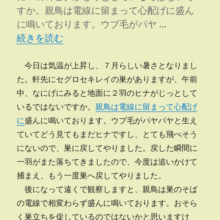
すか。親鳥は電線に留まって心配げに盛ん
に鳴いております。ウブ毛がパヤ …
“巣立つには早いと思う” の
続きを読む
今日は気温が上昇し、７月らしい暑さとなりまし
た。軒先にセグロセキレイの巣がありますが、午前
中、なにげにみると地面に２羽のヒナがじっとして
いるではないですか。
親鳥は電線に留まって心配げ
に
盛んに鳴いております。ウブ毛がパヤパヤと生え
ていてどう見てもまだヒナですし、とても飛べそう
にないので、巣に戻してやりました。戻した瞬間に
一羽がまた落ちてきましたので、今度は追いかけて
捕まえ、もう一度巣へ戻してやりました。
後になって遠くで観察しますと、親鳥は巣のそば
の電線で相変わらず盛んに鳴いております。おそら
く巣立ちを促しているのではないかと思いますけ