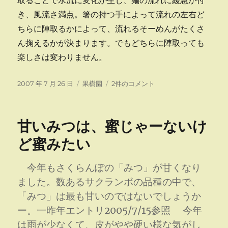
取ることで水流に変化が生じ、麺の流れに緩急が付
き、風流さ満点。箸の持つ手によって流れの左右ど
ちらに陣取るかによって、流れるそーめんがたくさ
ん掬えるかが決まります。でもどちらに陣取っても
楽しさは変わりません。
投
カ
超
2007 年 7 月 26 日
果樹園
2件のコメント
稿
テ
オ
日:
ゴ
プ
リ
シ
甘いみつは、蜜じゃーないけ
ー
ョ
ン・
ど蜜みたい
流
し
今年もさくらんぽの「みつ」が甘くなり
そ
う
ました。数あるサクランボの品種の中で、
め
「みつ」は最も甘いのではないでしょうか
ん
ー。一昨年エントリ2005/7/15参照 今年
へ
の
は雨が少なくて、皮がやや硬い様な気がし