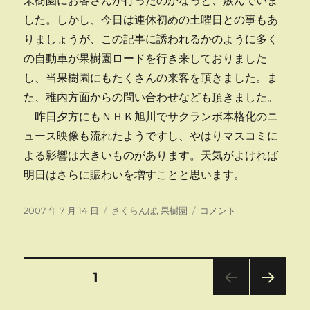
果樹園にお客さんが行ったのかなっと、嫉んでいま
した。しかし、今日は連休初めの土曜日との事もあ
りましょうが、この記事に誘われるかのように多く
の自動車が果樹園ロードを行き来しておりました
し、当果樹園にもたくさんの来客を頂きました。ま
た、稚内方面からの問い合わせなども頂きました。
昨日夕方にもＮＨＫ旭川でサクランボ本格化のニ
ュース映像も流れたようですし、やはりマスコミに
よる影響は大きいものがあります。天気がよければ
明日はさらに賑わいを増すことと思います。
投
カ
道
2007 年 7 月 14 日
さくらんぼ
,
果樹園
コメント
稿
テ
新
日:
ゴ
記
リ
事
ー
に
投
固定ページ
1
載
る
次の
稿