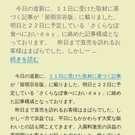
食
べ
今日の道新に、１１日に受けた取材に基
に
づく記事が「留萌宗谷版」に載りました。
お
明日と２２日に予定している「さくらなぼ
い
Ｄ
食べにおいｄａｙ」に絡めた記事構成とな
ａ
っております。 昨日まで直売を訪れるお
ｙ
客様はまばらでした。しかし一 …
一
“道新記事に載る” の
日
続きを読む
目
に
今日の道新に、
１１日に受けた取材に基づく記事
が「留萌宗谷版」に載りました。明日と２２日に予
定している「さくらなぼ食べにおいｄａｙ」に絡め
た記事構成となっております。
昨日まで直売を訪れるお客様はまばらでした。し
かし一方で浜益では、平日にもかかわらず大変な賑
わいとの話も聞こえてきます。入園料激安の浜益の