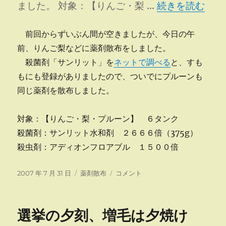
“りんご・梨へ薬
ました。 対象：【りんご・梨 …
続きを読む
前回からずいぶん間が空きましたが、今日の午
前、りんご梨などに薬剤散布をしました。
殺菌剤「サンリット」を
ネットで調べる
と、すも
もにも登録がありましたので、ついでにプルーンも
同じ薬剤を散布しました。
対象：【りんご・梨・プルーン】 ６タンク
殺菌剤：サンリット水和剤 ２６６６倍（375g）
殺虫剤：アディオンフロアブル １５００倍
投
カ
り
2007 年 7 月 31 日
薬剤散布
コメント
稿
テ
ん
日:
ゴ
ご・
リ
梨
選挙の夕刻、増毛は夕焼け
ー
へ
薬