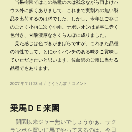
当果樹園ではこの品種の木は残念ながら雨よけハ
ウス外に多くありまして、これまで実割れの無い製
品を出荷するのは稀でした。しかし、今年はご存じ
のごとく小雨に次ぐ小雨。ナポレオンは見事に赤く
色付き、甘酸濃厚なさくらんぼに成りました。
見た感じは色づきがまばらですが、これまた品種
の特性でして、とにかくパンチのある味をご賞味し
ていただきたいと思います。佐藤錦のご親に当たる
品種でもあります。
投
カ
ナ
2007 年 7 月 23 日
さくらんぼ
コメント
稿
テ
ポ
日:
ゴ
レ
リ
オ
乗馬ＤＥ来園
ー
ン
に
開園以来ジャー無いでしょうかぁ。サク
ランボを買いに馬でやって来るのは。今日