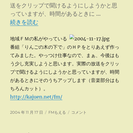
送をクリップで聞けるようにしようかと思
っていますが、時間があるときに …
“「りんごの木の下で」ＨＰ” の
続きを読む
地域ＦＭの私がやっている
番組「りんごの木の下で」のＨＰをとりあえず作っ
てみました。やっつけ仕事なので、まぁ、今後はも
う少し充実しようと思います。実際の放送をクリッ
プで聞けるようにしようかと思っていますが、時間
があるときにそのうちアップします（音楽部分はも
ちろんカット）。
http://kajuen.net/fm/
投
カ
「り
2004 年 11 月 17 日
FMもえる
コメント
稿
テ
ん
日:
ゴ
ご
リ
の