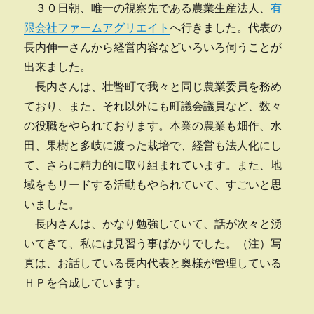
３０日朝、唯一の視察先である農業生産法人、
有
限会社ファームアグリエイト
へ行きました。代表の
長内伸一さんから経営内容などいろいろ伺うことが
出来ました。
長内さんは、壮瞥町で我々と同じ農業委員を務め
ており、また、それ以外にも町議会議員など、数々
の役職をやられております。本業の農業も畑作、水
田、果樹と多岐に渡った栽培で、経営も法人化にし
て、さらに精力的に取り組まれています。また、地
域をもリードする活動もやられていて、すごいと思
いました。
長内さんは、かなり勉強していて、話が次々と湧
いてきて、私には見習う事ばかりでした。（注）写
真は、お話している長内代表と奥様が管理している
ＨＰを合成しています。