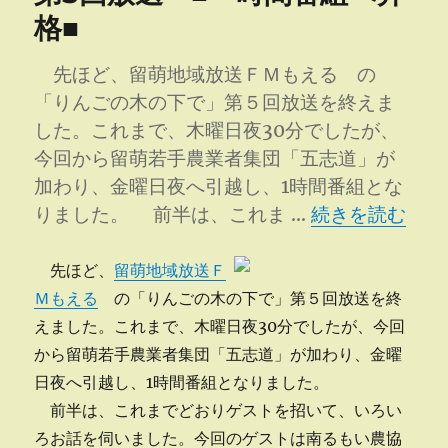
に
格■
剪
定
先ほど、留萌地域放送ＦＭもえる の
し
ま
「りんごの木の下で」第５回放送を終えま
す
した。これまで、木曜日夜30分でしたが、
へ
今回から留萌若手農業者集団「五志道」が
の
加わり、金曜日夜へ引越し、1時間番組とな
“第5回放送 ■
りました。 前半は、これま …
続きを読む
先ほど、
留萌地域放送Ｆ
Ｍもえる
の「りんごの木の下で」第５回放送を終
えました。これまで、木曜日夜30分でしたが、今回
から留萌若手農業者集団「五志道」が加わり、金曜
日夜へ引越し、1時間番組となりました。
前半は、これまでどおりゲストを招いて、いろい
ろお話を伺いました。今回のゲストは南るもい農協