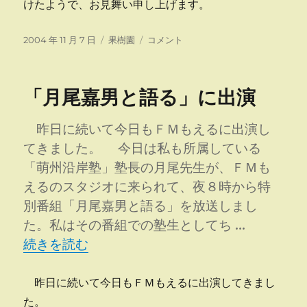
けたようで、お見舞い申し上げます。
投
カ
倒
2004 年 11 月 7 日
果樹園
コメント
稿
テ
木
日:
ゴ
樹
リ
果
「月尾嘉男と語る」に出演
ー
実
の
品
昨日に続いて今日もＦＭもえるに出演し
質
てきました。 今日は私も所属している
に
「萌州沿岸塾」塾長の月尾先生が、ＦＭも
えるのスタジオに来られて、夜８時から特
別番組「月尾嘉男と語る」を放送しまし
た。私はその番組での塾生としてち …
“「月尾嘉男と語る」に出演” の
続きを読む
昨日に続いて今日もＦＭもえるに出演してきまし
た。