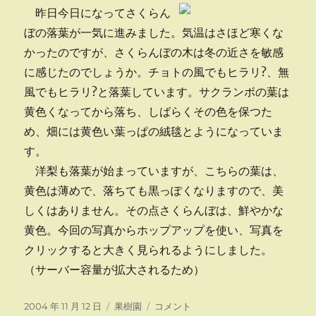
昨日今日になってさくらん
ぼの落葉が一気に進みました。気温はさほど寒くな
かったのですが、さくらんぼの木は冬の近さを敏感
に感じたのでしょうか。チョトの風でもヒラリ?、無
風でもヒラリ?と落葉しています。サクランボの葉は
黄色くなってから落ち、しばらくその色を保つた
め、畑には黄色い葉っぱの絨毯とようになっていま
す。
洋梨も落葉が始まっていますが、こちらの葉は、
黄色は薄めで、落ちても黒っぽくなりますので、美
しくはありません。その点さくらんぼは、鮮やかな
黄色。今回の写真からホップアップを使い、写真を
クリックすると大きく見られるようにしました。
（サーバー容量が拡大されるため）
投
カ
さ
2004 年 11 月 12 日
果樹園
コメント