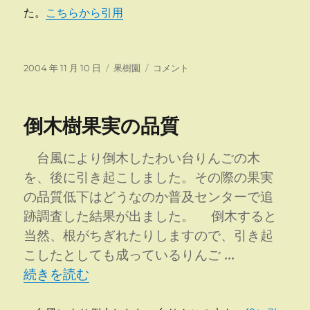
た。
こちらから引用
投
カ
苗
2004 年 11 月 10 日
果樹園
コメント
稿
テ
木
日:
ゴ
植
リ
え
倒木樹果実の品質
ー
に
台風により倒木したわい台りんごの木
を、後に引き起こしました。その際の果実
の品質低下はどうなのか普及センターで追
跡調査した結果が出ました。 倒木すると
当然、根がちぎれたりしますので、引き起
こしたとしても成っているりんご …
“倒木樹果実の品質” の
続きを読む