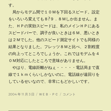
す。
局からモデム間で１０Ｍを下回るスピード。設定
をいろいろ変えても８?９．８Ｍしか出ません。ま
た、ＨＰの実効スピードは、私のメインＨＰにある
スピードバーで、調子が良いときは６Ｍ、悪いとき
は２Ｍでした。他のスピード測定サイトでも同様の
結果となりました。フレッツ８Ｍと比べ、２割程度
の向上ってところでしょうか。これではモデムを４
０Ｍ対応にしたところで意味がありません。
やはり、電線距離がねぇ・・・・・電話局まで直
線で１ｋｍくらいしかないのに、電話線が遠回りを
しているせいなので、非常にもどかしいです。
投
カ
フ
2004 年 11 月 3 日
ＷＥＢ・ＰＣ
コメント
稿
テ
レ
日:
ゴ
ッ
リ
ツ