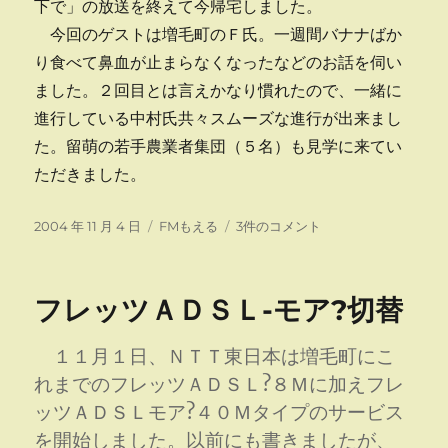
下で」の放送を終えて今帰宅しました。
今回のゲストは増毛町のＦ氏。一週間バナナばか
り食べて鼻血が止まらなくなったなどのお話を伺い
ました。２回目とは言えかなり慣れたので、一緒に
進行している中村氏共々スムーズな進行が出来まし
た。留萌の若手農業者集団（５名）も見学に来てい
ただきました。
投
カ
第
2004 年 11 月 4 日
FMもえる
3件のコメント
稿
テ
２
日:
ゴ
回
リ
放
フレッツＡＤＳＬ-モア?切替
ー
送
へ
の
１１月１日、ＮＴＴ東日本は増毛町にこ
れまでのフレッツＡＤＳＬ?８Ｍに加えフレ
ッツＡＤＳＬモア?４０Ｍタイプのサービス
を開始しました。以前にも書きましたが、