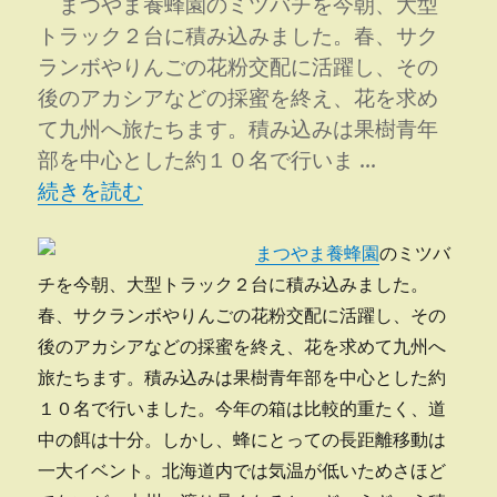
まつやま養蜂園のミツバチを今朝、大型
トラック２台に積み込みました。春、サク
ランボやりんごの花粉交配に活躍し、その
後のアカシアなどの採蜜を終え、花を求め
て九州へ旅たちます。積み込みは果樹青年
部を中心とした約１０名で行いま …
“ミツバチ帰郷” の
続きを読む
まつやま養蜂園
のミツバ
チを今朝、大型トラック２台に積み込みました。
春、サクランボやりんごの花粉交配に活躍し、その
後のアカシアなどの採蜜を終え、花を求めて九州へ
旅たちます。積み込みは果樹青年部を中心とした約
１０名で行いました。今年の箱は比較的重たく、道
中の餌は十分。しかし、蜂にとっての長距離移動は
一大イベント。北海道内では気温が低いためさほど