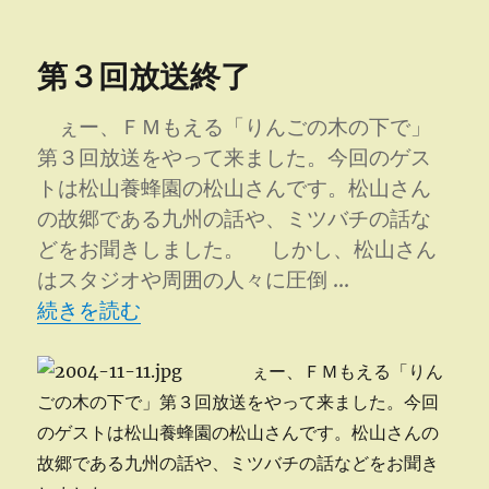
稿
テ
く
日:
ゴ
ら
リ
ん
第３回放送終了
ー
ぼ
落
葉
ぇー、ＦＭもえる「りんごの木の下で」
に
第３回放送をやって来ました。今回のゲス
トは松山養蜂園の松山さんです。松山さん
の故郷である九州の話や、ミツバチの話な
どをお聞きしました。 しかし、松山さん
はスタジオや周囲の人々に圧倒 …
“第３回放送終了” の
続きを読む
ぇー、ＦＭもえる「りん
ごの木の下で」第３回放送をやって来ました。今回
のゲストは松山養蜂園の松山さんです。松山さんの
故郷である九州の話や、ミツバチの話などをお聞き