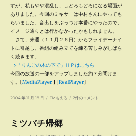
すが、私もやや混乱し、しどろもどろになる場面が
ありました。今回のミキサーは中村さんにやっても
らいました。音出しをぶっつけ本番にやったので、
イメージ通りとは行かなかったかもしれません。
さて、来週（１１月２６日）からフライデーナイ
トに引越し。番組の組み立てを練る苦しみがしばら
く続きます。
->「りんごの木の下で」ＨＰはこちら
今回の放送の一部をアップしました約７分聞けま
す。[
MediaPlayer
] [
RealPlayer
]
投
カ
第
2004 年 11 月 18 日
FMもえる
2件のコメント
稿
テ
４
日:
ゴ
回
リ
放
ミツバチ帰郷
ー
送
へ
の