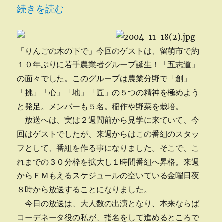
“第４回放送” の
続きを読む
「りんごの木の下で」今回のゲストは、留萌市で約
１０年ぶりに若手農業者グループ誕生！「五志道」
の面々でした。このグループは農業分野で「創」
「挑」「心」「地」「匠」の５つの精神を極めよう
と発足。メンバーも５名。稲作や野菜を栽培。
放送へは、実は２週間前から見学に来ていて、今
回はゲストでしたが、来週からはこの番組のスタッ
フとして、番組を作る事になりました。そこで、こ
れまでの３０分枠を拡大し１時間番組へ昇格。来週
からＦＭもえるスケジュールの空いている金曜日夜
８時から放送することになりました。
今日の放送は、大人数の出演となり、本来ならば
コーデネータ役の私が、指名をして進めるところで