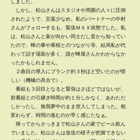
しました。
しかし、松山さんはスタジオや周囲の人々に圧倒
されたようで、言葉少なめ。私のパートナーの中村
さんがフォローするも、緊張ＭＡＸ状態でした。私
は、松山さんと家が向かい同士だし昔から知ってい
たので、蜂の事や果樹とのつながり等、結局私が代
わって話す場面が多く、誰が蜂屋さんかわからなか
ったかもしれません。
２曲目の導入にブランク約３秒ほど空いたのが惜
しい（機械の具合で）。
番組も３回目となると緊張はさほどではないが、
前番組との引継ぎ時間が約１分しかなく、あわただ
しかったし、無我夢中のまま突入してしまった。相
変わらず、時間の進むのが早く感じたなぁ。
帰ってからさっきまで松山さんの家でビール飲ん
でいました。松山さんは放送の様子が把握できない