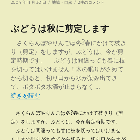
投
カ
増
2004 年 11 月 30 日
地域・自然
2件のコメント
稿
テ
毛
日:
ゴ
町
リ
農
ぶどうは秋に剪定します
ー
業
委
員
さくらんぼやりんごは冬?春にかけて枝き
会
り（剪定）をしますが、ぶどうは、今が剪
視
定時期です。 ぶどうは間違っても春に枝
察
旅
を切ってはいけません！木の眠りがさめて
行
から切ると、切り口から水が染み出てき
へ
て、ポタポタ水滴が止まらなく …
の
“ぶどうは秋に剪定します” の
続きを読む
さくらんぼやりんごは冬?春にかけて枝きり（剪
定）をしますが、ぶどうは、今が剪定時期です。
ぶどうは間違っても春に枝を切ってはいけませ
ん！木の眠りがさめてから切ると、切り口から水が