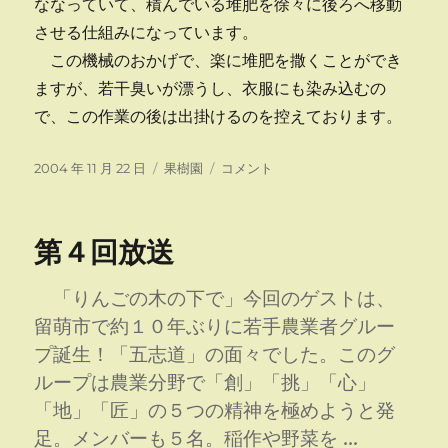
ななっていて、積んでいる堆肥を徐々に後ろへ移動
させる仕組みになっています。
この機械のおかげで、楽に堆肥を撒くことができ
ますが、若干臭いが漂うし、衣服にも染み込むの
で、この作業の後は出掛けるのを控えております。
投
カ
堆
2004 年 11 月 22 日
果樹園
コメント
稿
テ
肥
日:
ゴ
を
リ
撒
第４回放送
ー
い
て
い
「りんごの木の下で」今回のゲストは、
ま
留萌市で約１０年ぶりに若手農業者グルー
す
プ誕生！「五志道」の面々でした。このグ
に
ループは農業分野で「創」「挑」「心」
「地」「匠」の５つの精神を極めようと発
足。メンバーも５名。稲作や野菜を …