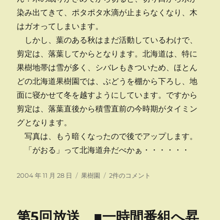
染み出てきて、ポタポタ水滴が止まらなくなり、木
はガオってしまいます。
しかし、葉のある秋はまだ活動しているわけで、
剪定は、落葉してからとなります。北海道は、特に
果樹地帯は雪が多く、シバレもきついため、ほとん
どの北海道果樹園では、ぶどうを棚から下ろし、地
面に寝かせて冬を越すようにしています。ですから
剪定は、落葉直後から積雪直前の今時期がタイミン
グとなります。
写真は、もう暗くなったので後でアップします。
「がおる」って北海道弁だべかぁ・・・・・・
投
カ
ぶ
2004 年 11 月 28 日
果樹園
2件のコメント
稿
テ
ど
日:
ゴ
う
リ
は
第5回放送 ■一時間番組へ昇
ー
秋