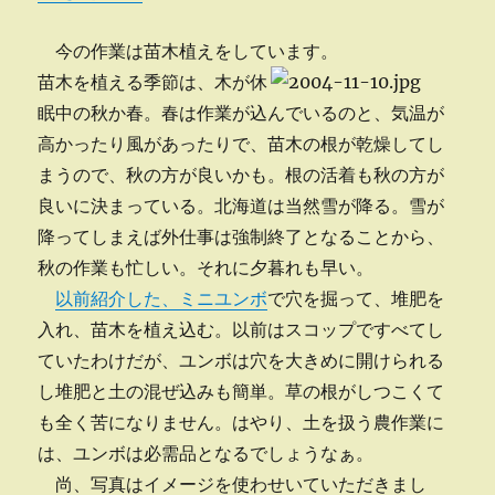
今の作業は苗木植えをしています。
苗木を植える季節は、木が休
眠中の秋か春。春は作業が込んでいるのと、気温が
高かったり風があったりで、苗木の根が乾燥してし
まうので、秋の方が良いかも。根の活着も秋の方が
良いに決まっている。北海道は当然雪が降る。雪が
降ってしまえば外仕事は強制終了となることから、
秋の作業も忙しい。それに夕暮れも早い。
以前紹介した、ミニユンボ
で穴を掘って、堆肥を
入れ、苗木を植え込む。以前はスコップですべてし
ていたわけだが、ユンボは穴を大きめに開けられる
し堆肥と土の混ぜ込みも簡単。草の根がしつこくて
も全く苦になりません。はやり、土を扱う農作業に
は、ユンボは必需品となるでしょうなぁ。
尚、写真はイメージを使わせいていただきまし