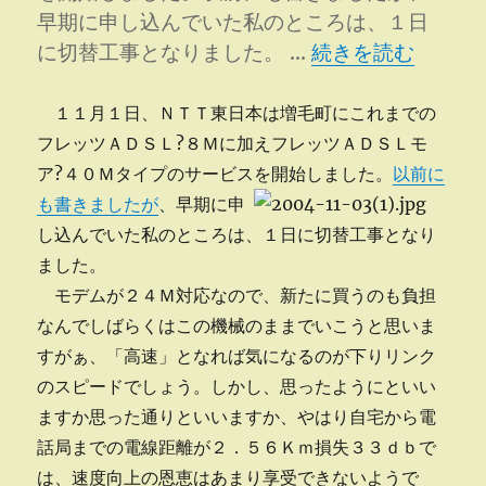
早期に申し込んでいた私のところは、１日
“フレッツＡＤＳＬ
に切替工事となりました。 …
続きを読む
１１月１日、ＮＴＴ東日本は増毛町にこれまでの
フレッツＡＤＳＬ?８Ｍに加えフレッツＡＤＳＬモ
ア?４０Ｍタイプのサービスを開始しました。
以前に
も書きましたが
、早期に申
し込んでいた私のところは、１日に切替工事となり
ました。
モデムが２４Ｍ対応なので、新たに買うのも負担
なんでしばらくはこの機械のままでいこうと思いま
すがぁ、「高速」となれば気になるのが下りリンク
のスピードでしょう。しかし、思ったようにといい
ますか思った通りといいますか、やはり自宅から電
話局までの電線距離が２．５６Ｋｍ損失３３ｄｂで
は、速度向上の恩恵はあまり享受できないようで