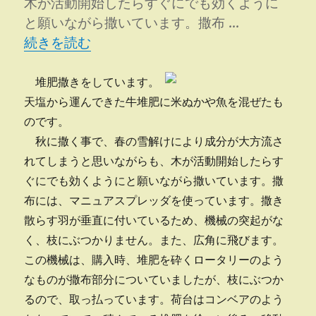
木が活動開始したらすぐにでも効くように
昇
と願いながら撒いています。撒布 …
格
“堆肥を撒いています” の
■
続きを読む
へ
の
堆肥撒きをしています。
天塩から運んできた牛堆肥に米ぬかや魚を混ぜたも
のです。
秋に撒く事で、春の雪解けにより成分が大方流さ
れてしまうと思いながらも、木が活動開始したらす
ぐにでも効くようにと願いながら撒いています。撒
布には、マニュアスプレッダを使っています。撒き
散らす羽が垂直に付いているため、機械の突起がな
く、枝にぶつかりません。また、広角に飛びます。
この機械は、購入時、堆肥を砕くロータリーのよう
なものが撒布部分についていましたが、枝にぶつか
るので、取っ払っています。荷台はコンベアのよう