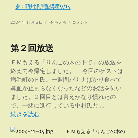
参：萌州沿岸塾講座9/14
投
カ
「月
2004 年 11 月 5 日
FMもえる
コメント
稿
テ
尾
日:
ゴ
嘉
リ
男
第２回放送
ー
と
語
る」
ＦＭもえる「りんごの木の下で」の放送を
に
終えて今帰宅しました。 今回のゲストは
出
増毛町のＦ氏。一週間バナナばかり食べて
演
に
鼻血が止まらなくなったなどのお話を伺い
ました。２回目とは言えかなり慣れたの
で、一緒に進行している中村氏共 …
“第２回放送” の
続きを読む
ＦＭもえる「りんごの木の