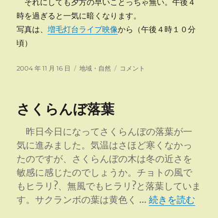
それにしても夕方の早いことっちゃ無い。午後４
時を過ぎると一気に暗くなります。
写真は、
増毛灯台ライブ映像
から（午後４時１０分
頃）
投
カ
降
2004 年 11 月 16 日
地域・自然
コメント
稿
テ
雪
日:
ゴ
初
リ
め
さくらんぼ落葉
ー
に
昨日今日になってさくらんぼの落葉が一
気に進みました。気温はさほど寒くなかっ
たのですが、さくらんぼの木は冬の近さを
敏感に感じたのでしょうか。チョトの風で
もヒラリ?、無風でもヒラリ?と落葉していま
“さくらんぼ落葉
す。サクランボの葉は黄色く …
続きを読む