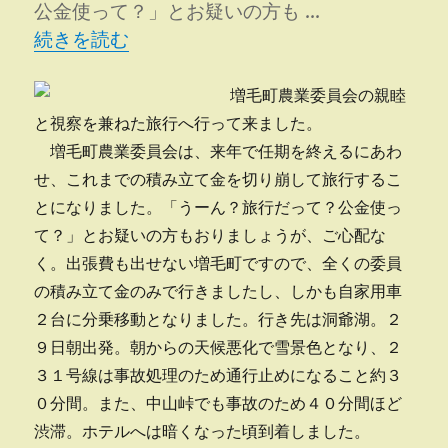
公金使って？」とお疑いの方も …
“増毛町農業委員会視察旅行” の
続きを読む
増毛町農業委員会の親睦
と視察を兼ねた旅行へ行って来ました。
増毛町農業委員会は、来年で任期を終えるにあわ
せ、これまでの積み立て金を切り崩して旅行するこ
とになりました。「うーん？旅行だって？公金使っ
て？」とお疑いの方もおりましょうが、ご心配な
く。出張費も出せない増毛町ですので、全くの委員
の積み立て金のみで行きましたし、しかも自家用車
２台に分乗移動となりました。行き先は洞爺湖。２
９日朝出発。朝からの天候悪化で雪景色となり、２
３１号線は事故処理のため通行止めになること約３
０分間。また、中山峠でも事故のため４０分間ほど
渋滞。ホテルへは暗くなった頃到着しました。