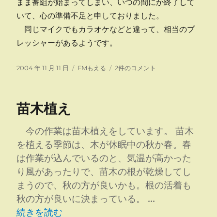
まま番組が始まってしまい、いつの間にか終了して
いて、心の準備不足と申しておりました。
同じマイクでもカラオケなどと違って、相当のプ
レッシャーがあるようです。
投
カ
第
2004 年 11 月 11 日
FMもえる
2件のコメント
稿
テ
３
日:
ゴ
回
リ
放
苗木植え
ー
送
終
了
今の作業は苗木植えをしています。 苗木
へ
を植える季節は、木が休眠中の秋か春。春
の
は作業が込んでいるのと、気温が高かった
り風があったりで、苗木の根が乾燥してし
まうので、秋の方が良いかも。根の活着も
秋の方が良いに決まっている。 …
“苗木植え” の
続きを読む