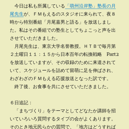
今日は私も所属している
「萌州沿岸塾」塾長の月
尾先生
が、ＦＭもえるのスタジオに来られて、夜８
時から特別番組「月尾嘉男と語る」を放送しまし
た。私はその番組での塾生としてちょこっと声を出
させていただきました。
月尾先生は、東京大学名誉教授。ＨＴＢで毎月第
２土曜日１１：１５から日本百年の転換戦略 Part2
を放送していますが、その収録のために来道されて
いて、スケジュールを詰めて留萌に足を伸ばされ、
わざわざのＦＭもえる応援放送となった訳です。
終了後、お食事を共にさせていただきました。
６日追記：
「まちづくり」をテーマとしてどなたか講師を招
いていろいろ質問するタイプの会がよくあります。
そのとき地元民らかの質問で、「地方はどうすれば