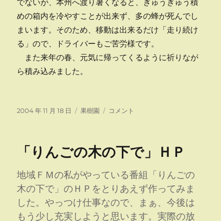
でないが、本州へ渡り暑くなると、ぎゅうぎゅう積
めの箱内を冷やすことが出来ず、多の蜂が死んでし
まいます。そのため、移動は出来るだけ「走り続け
る」ので、ドライバーもご苦労様です。
また来年の春、元気に帰ってくるように祈りなが
ら積み込みました。
投
カ
ミ
2004 年 11 月 18 日
果樹園
コメント
稿
テ
ツ
日:
ゴ
バ
リ
チ
「りんごの木の下で」ＨＰ
ー
帰
郷
に
地域ＦＭの私がやっている番組「りんごの
木の下で」のＨＰをとりあえず作ってみま
した。やっつけ仕事なので、まぁ、今後は
もう少し充実しようと思います。実際の放