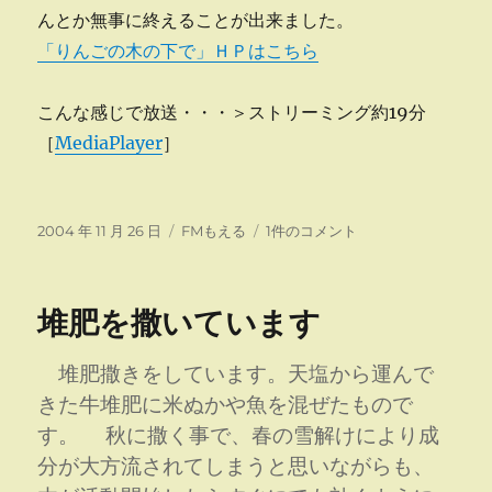
んとか無事に終えることが出来ました。
「りんごの木の下で」ＨＰはこちら
こんな感じで放送・・・＞ストリーミング約19分
［
MediaPlayer
］
投
カ
第
2004 年 11 月 26 日
FMもえる
1件のコメント
稿
テ
5
日:
ゴ
回
リ
放
堆肥を撒いています
ー
送
■
一
堆肥撒きをしています。天塩から運んで
時
きた牛堆肥に米ぬかや魚を混ぜたもので
間
す。 秋に撒く事で、春の雪解けにより成
番
組
分が大方流されてしまうと思いながらも、
へ