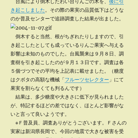
台風により倒木したわい台りんごの木を、
後に引
き起こしました
。その際の果実の品質低下はどうな
のか普及センターで追跡調査した結果が出ました。
倒木すると当然、根がちぎれたりしますので、引
き起こしたとしても成っているりんご果実へ与える
影響は未知のものでした。台風襲来は９月８日、調
査樹を引き起こしたのが９月１３日です。調査は各
５個づつでその平均を上記表に載せました。（糖度
はクボタの高額な機械「
フルーツセレクター
」にて
果実を割らなくても判るんです）
結果は、多少糖度や大きさに低下が見られました
が、特記するほどの差ではなく、ほとんど影響がな
いと言って良いようです。
※Ｆ普及員、調査ありがとうございます。Ｆさんの
実家は新潟県長岡で、今回の地震で大きな被害を受