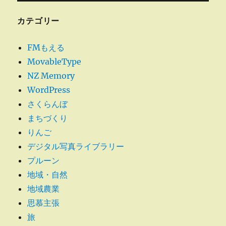
ー
Ａ
Ｄ
カテゴリー
Ｓ
Ｌ-
FMもえる
モ
MovableType
ア?
切
NZ Memory
替
WordPress
に
さくらんぼ
まちづくり
りんご
デジタル写真ライブラリー
プルーン
地域・自然
地域農業
思慕主張
旅