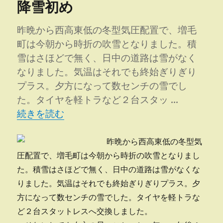
降雪初め
ー
木
の
下
昨晩から西高東低の冬型気圧配置で、増毛
で」
町は今朝から時折の吹雪となりました。積
Ｈ
雪はさほどで無く、日中の道路は雪がなく
Ｐ
に
なりました。気温はそれでも終始ぎりぎり
プラス。夕方になって数センチの雪でし
た。タイヤを軽トラなど２台スタッ …
“降雪初め” の
続きを読む
昨晩から西高東低の冬型気
圧配置で、増毛町は今朝から時折の吹雪となりまし
た。積雪はさほどで無く、日中の道路は雪がなくな
りました。気温はそれでも終始ぎりぎりプラス。夕
方になって数センチの雪でした。タイヤを軽トラな
ど２台スタットレスへ交換しました。