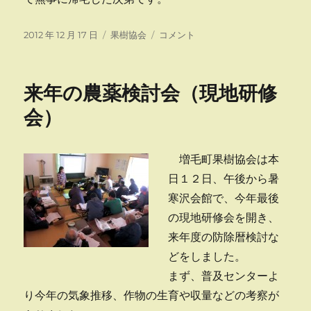
投
カ
道
2012 年 12 月 17 日
果樹協会
コメント
稿
テ
果
日:
ゴ
樹
リ
協
来年の農薬検討会（現地研修
ー
会
役
会）
員
会
に
増毛町果樹協会は本
日１２日、午後から暑
寒沢会館で、今年最後
の現地研修会を開き、
来年度の防除暦検討な
どをしました。
まず、普及センターよ
り今年の気象推移、作物の生育や収量などの考察が