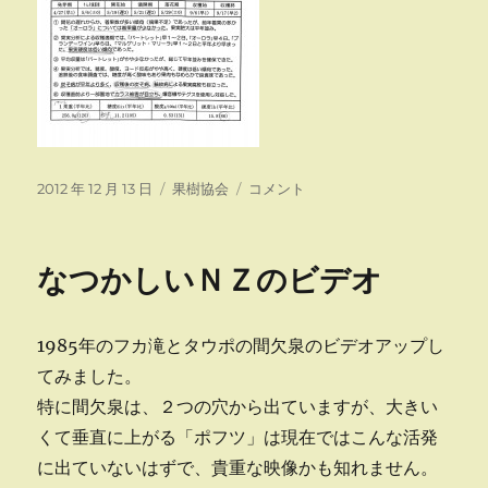
投
カ
来
2012 年 12 月 13 日
果樹協会
コメント
稿
テ
年
日:
ゴ
の
リ
農
なつかしいＮＺのビデオ
ー
薬
検
討
1985年のフカ滝とタウポの間欠泉のビデオアップし
会
（現
てみました。
地
特に間欠泉は、２つの穴から出ていますが、大きい
研
くて垂直に上がる「ポフツ」は現在ではこんな活発
修
会）
に出ていないはずで、貴重な映像かも知れません。
に