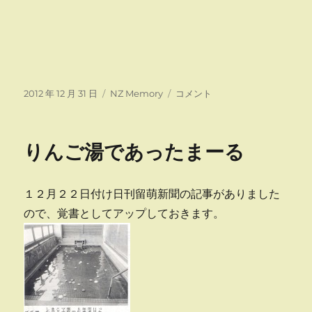
投
カ
氷
2012 年 12 月 31 日
NZ Memory
コメント
稿
テ
河
日:
ゴ
に
リ
着
りんご湯であったまーる
ー
陸
に
１２月２２日付け日刊留萌新聞の記事がありました
ので、覚書としてアップしておきます。