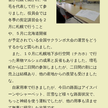
穫・
毛を代表して行って参
ラ
りました。役員会では
ン
チ
冬季の剪定講習会を２
風
月に札幌で行うこと
景
や、５月に北海道開催
で
す
が予定されている全国サクランボ大会の運営をどう
に
するかなど図られました。
また、１０月に札幌地下歩行空間（チカホ）で行
った果物マルシェの成果と反省もありました。増毛
町からは二日間の参加しましたが、二日間の割には
売上は結構あり、他の産地からの羨望も受けました
な。
自家用車で行きましたが、今日の路面はアイスバ
ーンやシャーベット、圧雪など様々な路面状況で、
ちっと神経を使う運転でしたが、他の用事も済ませ
て無事に帰宅した次第です。