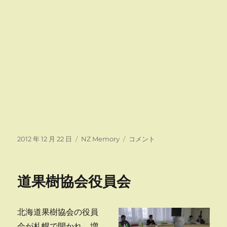
投
カ
キ
2012 年 12 月 22 日
NZ Memory
コメント
稿
テ
ウ
日:
ゴ
イ
リ
フ
道果樹協会役員会
ー
ル
ー
ツ
北海道果樹協会の役員
の
収
会が札幌で開かれ、増