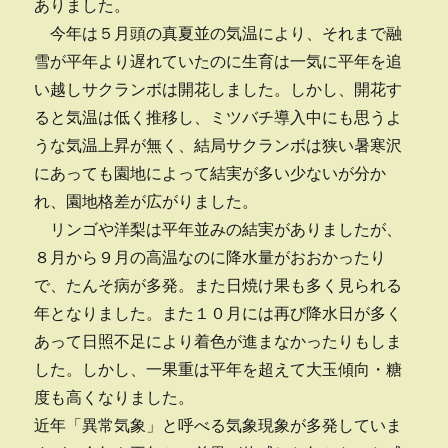
ありました。
今年は５月頭の真夏並の気温により、それまで融
雪が平年より遅れていたのに生育は一気に平年を追
い越しサクランボは開花しました。しかし、開花す
ると気温は低く推移し、ミツバチ導入中にも思うよ
うな気温上昇が無く、結局サクランボは狭い暑寒沢
にあっても園地によって結実が多い少ないが分か
れ、園地格差が広がりました。
リンゴや洋梨は平年並みの結実がありましたが、
８月から９月の高温なのに降水量がおおかったり
で、たんそ病が多発。また日焼け果も多く見られる
年となりました。また１０月には再び降水日が多く
あって日照不足により着色が進まなかったりもしま
した。しかし、一果重は平年を超えて大玉傾向・糖
度も高くなりました。
近年「異常気象」と呼べる気象現象が多発していま