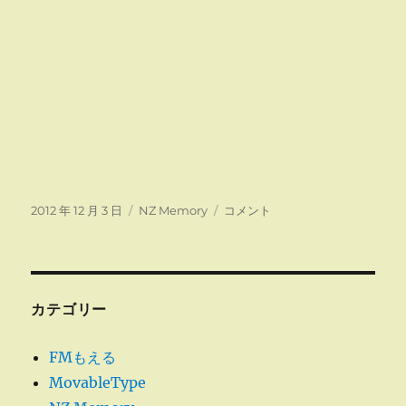
投
カ
な
2012 年 12 月 3 日
NZ Memory
コメント
稿
テ
つ
日:
ゴ
か
リ
し
ー
い
Ｎ
カテゴリー
Ｚ
の
FMもえる
ビ
MovableType
デ
オ