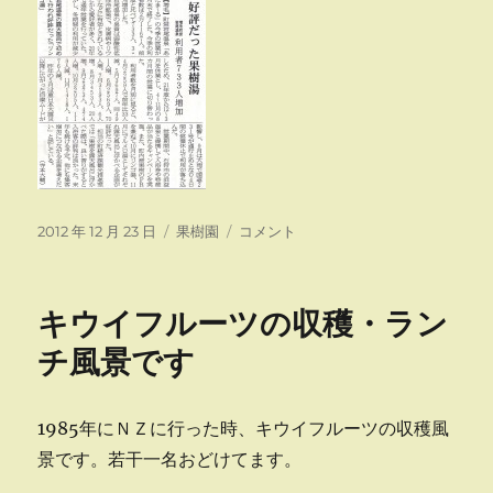
投
カ
り
2012 年 12 月 23 日
果樹園
コメント
稿
テ
ん
日:
ゴ
ご
リ
湯
キウイフルーツの収穫・ラン
ー
で
あ
チ風景です
っ
た
ま
1985年にＮＺに行った時、キウイフルーツの収穫風
ー
景です。若干一名おどけてます。
る
に