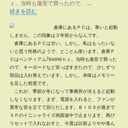
ｚ。当時も激安で買ったので、 …
“寒いと起動しない” の
続きを読む
倉庫にあるＰＣは、寒いと起動
しません。この現象は２年前からなんです。
倉庫にあるＰＣは古い。しかし、私はもったいな
いと思う性格のようで、とことん使います。倉庫Ｐ
Ｃはペンティアム?600Ｍｈｚ。当時も激安で買った
ので、キーボードなど安っぽすぎたので、少しずつ
部品は入れ替えています。しかし、本体はメモリー
を足した程度です。
これが、季節が冬になって事務所が冷えると起動
しなくなります。まず、電源を入れると、ファンが
異常な音を立てて回りだします。ＢＩＯＳが過ぎで
ＸＰのイニシャライズ画面途中で止まります。再び
リセットで入れなおすと、今度は以前よりやや進ん