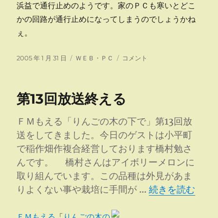
浜益で通行止めのようです。家のＰＣも寒いとどこ
かの回路が通行止めになってしまうのでしょうかね
ぇ。
投
カ
寒
2005 年 1 月 31 日
ＷＥＢ・ＰＣ
コメント
稿
テ
い
日:
ゴ
と
リ
起
第13回放送終える
ー
動
し
な
ＦＭもえる「りんごの木の下で」第13回放
い
送をしてきました。今日のゲストは小平町
に
で稲作畑作複合経営しております橋村勉さ
んです。 橋村さんはアイボリーメロンに
取り組んでいます。この品種は外見があま
“第13回放送終え
りよくない事や栽培に手間が …
続きを読む
ＦＭもえる
「
りんごの木の