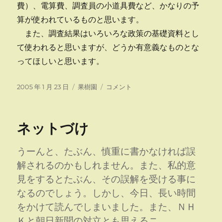
費）、電算費、調査員の小道具費など、かなりの予
算が使われているものと思います。
また、調査結果はいろいろな政策の基礎資料とし
て使われると思いますが、どうか有意義なものとな
ってほしいと思います。
投
カ
農
2005 年 1 月 23 日
果樹園
コメント
稿
テ
林
日:
ゴ
業
リ
セ
ネットづけ
ー
ン
サ
ス
うーんと、たぶん、慎重に書かなければ誤
に
解されるのかもしれません。また、私的意
見をするとたぶん、その誤解を受ける事に
なるのでしょう。しかし、今日、長い時間
をかけて読んでしまいました。また、ＮＨ
Ｋと朝日新聞の対立とも思えるニ …