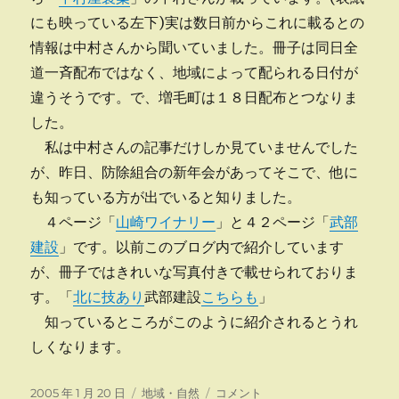
にも映っている左下)実は数日前からこれに載るとの
情報は中村さんから聞いていました。冊子は同日全
道一斉配布ではなく、地域によって配られる日付が
違うそうです。で、増毛町は１８日配布とつなりま
した。
私は中村さんの記事だけしか見ていませんでした
が、昨日、防除組合の新年会があってそこで、他に
も知っている方が出でいると知りました。
４ページ「
山崎ワイナリー
」と４２ページ「
武部
建設
」です。以前このブログ内で紹介しています
が、冊子ではきれいな写真付きで載せられておりま
す。「
北に技あり
武部建設
こちらも
」
知っているところがこのように紹介されるとうれ
しくなります。
投
カ
北
2005 年 1 月 20 日
地域・自然
コメント