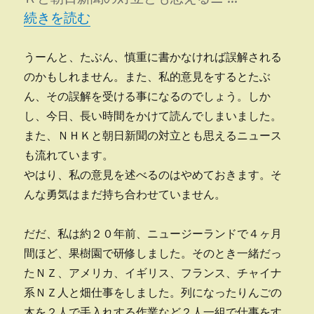
“ネットづけ” の
続きを読む
うーんと、たぶん、慎重に書かなければ誤解される
のかもしれません。また、私的意見をするとたぶ
ん、その誤解を受ける事になるのでしょう。しか
し、今日、長い時間をかけて読んでしまいました。
また、ＮＨＫと朝日新聞の対立とも思えるニュース
も流れています。
やはり、私の意見を述べるのはやめておきます。そ
んな勇気はまだ持ち合わせていません。
だだ、私は約２０年前、ニュージーランドで４ヶ月
間ほど、果樹園で研修しました。そのとき一緒だっ
たＮＺ、アメリカ、イギリス、フランス、チャイナ
系ＮＺ人と畑仕事をしました。列になったりんごの
木を２人で手入れする作業など２人一組で仕事をす