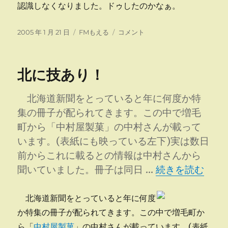
認識しなくなりました。ドゥしたのかなぁ。
投
カ
第
2005 年 1 月 21 日
FMもえる
コメント
稿
テ
１
日:
ゴ
２
リ
回
北に技あり！
ー
放
送
に
北海道新聞をとっていると年に何度か特
集の冊子が配られてきます。この中で増毛
町から「中村屋製菓」の中村さんが載って
います。(表紙にも映っている左下)実は数日
前からこれに載るとの情報は中村さんから
“北に技あり！”
聞いていました。冊子は同日 …
続きを読む
北海道新聞をとっていると年に何度
か特集の冊子が配られてきます。この中で増毛町か
ら「
中村屋製菓
」の中村さんが載っています。(表紙