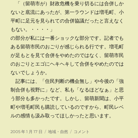
「（留萌市が）財政危機を乗り切るには合併しか
ないと底流にあったが、第一ラウンドは増毛町、小
平町に足元を見られての合併協議だったと言えなく
もない。・・・・」
の部分が私には一番ショックな部分です。記者でも
ある留萌市民のおごりが感じられる行です。増毛町
が足もとを見て合併をやめたのではなく、留萌市民
のおごりとエゴにヘキヘキして合併をやめたのでは
ないでしょうか。
記事には、「住民判断の機会無し」や今後の「強
制合併も視野に」など、私も「なるほどなぁ」と思
う部分も多かったです。しかし、留萌新聞は、小平
町や増毛町民も購読しているのですから、町民レベ
ルの感情も汲み取ってほしかったと思います。
投
カ
合
2005 年 1 月 17 日
地域・自然
コメント
稿
テ
併