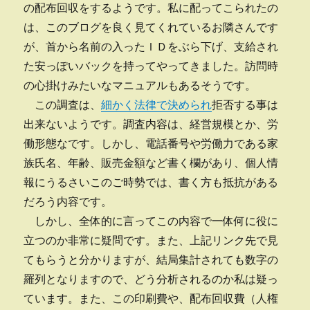
の配布回収をするようです。私に配ってこられたの
は、このブログを良く見てくれているお隣さんです
が、首から名前の入ったＩＤをぶら下げ、支給され
た安っぽいバックを持ってやってきました。訪問時
の心掛けみたいなマニュアルもあるそうです。
この調査は、
細かく法律で決められ
拒否する事は
出来ないようです。調査内容は、経営規模とか、労
働形態なです。しかし、電話番号や労働力である家
族氏名、年齢、販売金額など書く欄があり、個人情
報にうるさいこのご時勢では、書く方も抵抗がある
だろう内容です。
しかし、全体的に言ってこの内容で一体何に役に
立つのか非常に疑問です。また、上記リンク先で見
てもらうと分かりますが、結局集計されても数字の
羅列となりますので、どう分析されるのか私は疑っ
ています。また、この印刷費や、配布回収費（人権