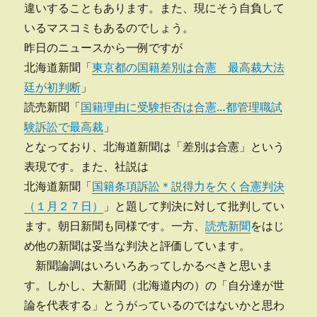
違いすることもあります。また、現にそう自負して
いるマスコミもあるのでしょう。
昨日のニュースから一例ですが
北海道新聞「
東京都の国籍差別は合憲 最高裁大法
廷が初判断
」
読売新聞「
国籍理由に受験拒否は合憲…都管理職試
験訴訟で最高裁
」
となっており、北海道新聞は「差別は合憲」という
表現です。また、社説は
北海道新聞「
国籍条項訴訟＊説得力を欠く合憲判決
（１月２７日）
」と題して判決に対して批判してい
ます。朝日新聞も同様です。一方、
読売新聞
をはじ
め他の新聞は妥当な判決と評価しています。
新聞論調はいろいろあってしかるべきと思いま
す。しかし、大新聞（北海道内の）の「自分達が世
論を代表する」とうがっているのではないかと思わ