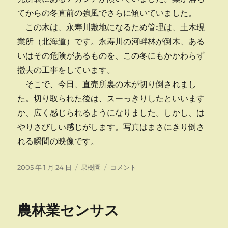
てからの冬直前の強風でさらに傾いていました。
この木は、永寿川敷地になるため管理は、土木現
業所（北海道）です。永寿川の河畔林が倒木、ある
いはその危険があるものを、この冬にもかかわらず
撤去の工事をしています。
そこで、今日、直売所裏の木が切り倒されまし
た。切り取られた後は、スーっきりしたといいます
か、広く感じられるようになりました。しかし、は
やりさびしい感じがします。写真はまさにきり倒さ
れる瞬間の映像です。
投
カ
直
2005 年 1 月 24 日
果樹園
コメント
稿
テ
売
日:
ゴ
所
リ
裏
農林業センサス
ー
が
す