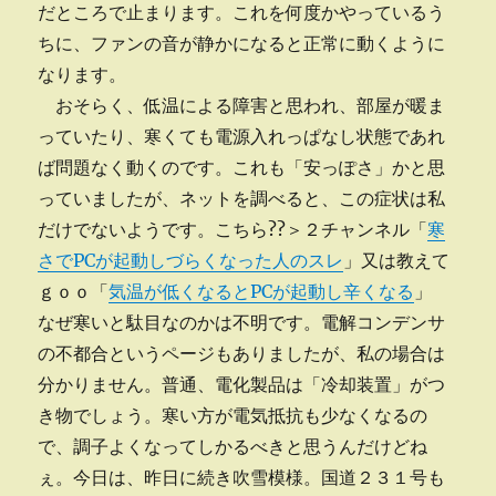
だところで止まります。これを何度かやっているう
ちに、ファンの音が静かになると正常に動くように
なります。
おそらく、低温による障害と思われ、部屋が暖ま
っていたり、寒くても電源入れっぱなし状態であれ
ば問題なく動くのです。これも「安っぽさ」かと思
っていましたが、ネットを調べると、この症状は私
だけでないようです。こちら??＞２チャンネル「
寒
さでPCが起動しづらくなった人のスレ
」又は教えて
ｇｏｏ「
気温が低くなるとPCが起動し辛くなる
」
なぜ寒いと駄目なのかは不明です。電解コンデンサ
の不都合というページもありましたが、私の場合は
分かりません。普通、電化製品は「冷却装置」がつ
き物でしょう。寒い方が電気抵抗も少なくなるの
で、調子よくなってしかるべきと思うんだけどね
ぇ。今日は、昨日に続き吹雪模様。国道２３１号も