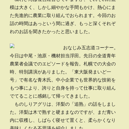
模は大きく、しかし細やかな手間もかけ、熱心にま
た先進的に農業に取り組んでおられます。今回のお
話の時間はあっという間に過ぎ、もっと深くそれぞ
れのお話を聞きたかったと思いました。
おなじみ五志道コーナー。
今日は中尾・池原・機材担当浮田。先日の全道青年
農業者会議でのエピソードを報告。札幌での大会の
時、特別講演がありました。「東大阪発まいど一
号」で有名な青木氏。中小企業でも世界的な技術を
もつ事により、誇りと自身を持って仕事に取り組ん
でてることに感銘して帰ってきました。
ものしりアグリは、洋梨の「追熟」の話をしまし
た。洋梨は木で熟すと硬ままなのですが、まだ青い
内に収穫し、しばらく寝せて置くと、柔らかくなり
美味しくなる不思議を紹介しました。