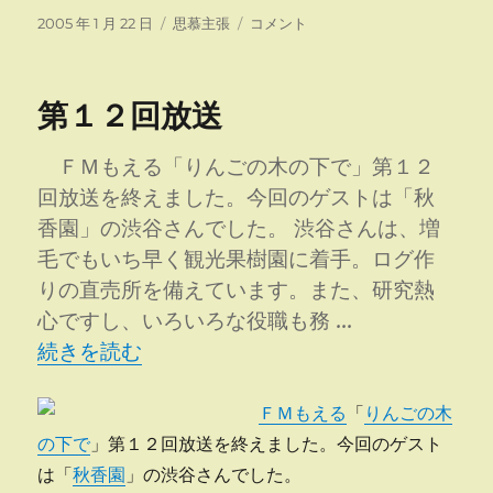
投
カ
ネ
2005 年 1 月 22 日
思慕主張
コメント
稿
テ
ッ
日:
ゴ
ト
リ
づ
第１２回放送
ー
け
に
ＦＭもえる「りんごの木の下で」第１２
回放送を終えました。今回のゲストは「秋
香園」の渋谷さんでした。 渋谷さんは、増
毛でもいち早く観光果樹園に着手。ログ作
りの直売所を備えています。また、研究熱
心ですし、いろいろな役職も務 …
“第１２回放送” の
続きを読む
ＦＭもえる
「
りんごの木
の下で
」第１２回放送を終えました。今回のゲスト
は「
秋香園
」の渋谷さんでした。