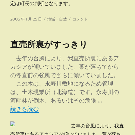
定は町長の判断となります。
投
カ
増
2005 年 1 月 25 日
地域・自然
コメント
稿
テ
毛
日:
ゴ
町
リ
農
直売所裏がすっきり
ー
業
委
員
去年の台風により、我直売所裏にあるア
会
カシアが傾いていました。葉が落ちてから
総
の冬直前の強風でさらに傾いていました。
会
に
この木は、永寿川敷地になるため管理
は、土木現業所（北海道）です。永寿川の
河畔林が倒木、あるいはその危険 …
“直売所裏がすっきり” の
続きを読む
去年の台風により、我直
売所裏にあるアカシアが傾いていました。葉が落ち