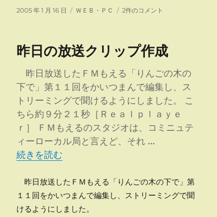
投
カ
波
2005 年 1 月 16 日
ＷＥＢ・ＰＣ
2件のコメント
稿
テ
形
日:
ゴ
ソ
リ
フ
昨日の放送クリップ作成
ー
ト
は
ど
昨日放送したＦＭもえる「りんごの木の
れ
下で」第１１回をかいつまんで編集し、ス
が
トリーミングで聞けるようにしました。 こ
い
い
ちら約９分２１秒［Ｒｅａｌｐｌａｙｅ
の？
ｒ］ ＦＭもえるのスタジオは、コミニュテ
へ
ィーローカル局と言えど、それ …
の
“昨日の放送クリップ作成” の
続きを読む
昨日放送したＦＭもえる「りんごの木の下で」第
１１回をかいつまんで編集し、ストリーミングで聞
けるようにしました。