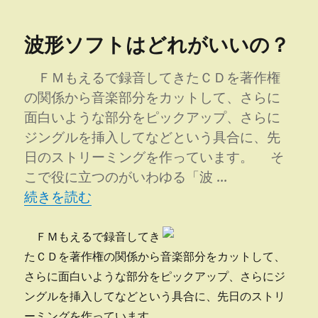
日:
ゴ
協
リ
議
波形ソフトはどれがいいの？
ー
会
解
散
ＦＭもえるで録音してきたＣＤを著作権
を
の関係から音楽部分をカットして、さらに
受
面白いような部分をピックアップ、さらに
け
て
ジングルを挿入してなどという具合に、先
に
日のストリーミングを作っています。 そ
こで役に立つのがいわゆる「波 …
“波形ソフトはどれがいいの？” の
続きを読む
ＦＭもえるで録音してき
たＣＤを著作権の関係から音楽部分をカットして、
さらに面白いような部分をピックアップ、さらにジ
ングルを挿入してなどという具合に、先日のストリ
ーミングを作っています。