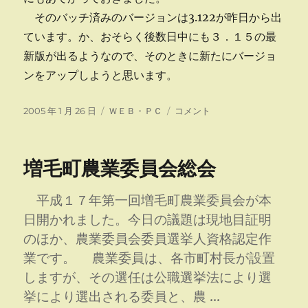
そのバッチ済みのバージョンは3.122が昨日から出
ています。か、おそらく後数日中にも３．１５の最
新版が出るようなので、そのときに新たにバージョ
ンをアップしようと思います。
投
カ
MT3.122
2005 年 1 月 26 日
ＷＥＢ・ＰＣ
コメント
稿
テ
に
日:
ゴ
リ
増毛町農業委員会総会
ー
平成１７年第一回増毛町農業委員会が本
日開かれました。今日の議題は現地目証明
のほか、農業委員会委員選挙人資格認定作
業です。 農業委員は、各市町村長が設置
しますが、その選任は公職選挙法により選
挙により選出される委員と、農 …