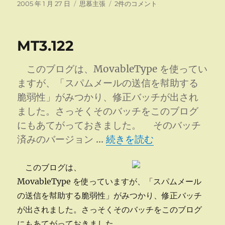
投
カ
オ
2005 年 1 月 27 日
思慕主張
2件のコメント
稿
テ
ピ
日:
ゴ
ニ
リ
オ
MT3.122
ー
ン
リ
ー
このブログは、MovableType を使ってい
ダ
ますが、「スパムメールの送信を幇助する
ー
脆弱性」がみつかり、修正バッチが出され
へ
の
ました。さっそくそのバッチをこのブログ
にもあてがっておきました。 そのバッチ
“MT3.122 ” の
済みのバージョン …
続きを読む
このブログは、
MovableType を使っていますが、「スパムメール
の送信を幇助する脆弱性」がみつかり、修正バッチ
が出されました。さっそくそのバッチをこのブログ
にもあてがっておきました。