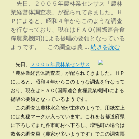
っ
先日、２００５年農林業センサス「農林
き
業経営体調査表」が配られてきました。Ｈ
り
Ｐによると、昭和４年からこのような調査
に
を行なっており、現在はＦＡＯ(国際連合食
糧農業機関)による提唱の要領となっている
“農林業センサス”
ようです。 この調査は農 …
続きを読む
先日、
２００５年農林業センサス
「農林業経営体調査表」が配られてきました。ＨＰ
によると、昭和４年からこのような調査を行なって
おり、現在はＦＡＯ(国際連合食糧農業機関)による
提唱の要領となっているようです。
この調査は農林水産省が主体のようで、用紙左上
には丸秘マークが入っています。これを各都道府県
に下ろしてまた各市町村へ下ろし、増毛町の場合は
数名の調査員（農家が多いようです）でこの調査票