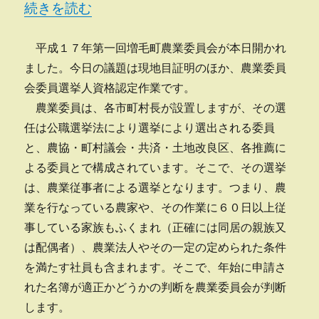
“増毛町農業委員会総会” の
続きを読む
平成１７年第一回増毛町農業委員会が本日開かれ
ました。今日の議題は現地目証明のほか、農業委員
会委員選挙人資格認定作業です。
農業委員は、各市町村長が設置しますが、その選
任は公職選挙法により選挙により選出される委員
と、農協・町村議会・共済・土地改良区、各推薦に
よる委員とで構成されています。そこで、その選挙
は、農業従事者による選挙となります。つまり、農
業を行なっている農家や、その作業に６０日以上従
事している家族もふくまれ（正確には同居の親族又
は配偶者）、農業法人やその一定の定められた条件
を満たす社員も含まれます。そこで、年始に申請さ
れた名簿が適正かどうかの判断を農業委員会が判断
します。