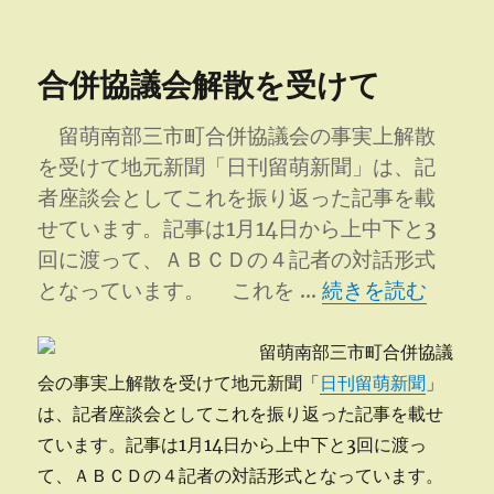
稿
テ
に
日:
ゴ
技
リ
あ
合併協議会解散を受けて
ー
り！
に
留萌南部三市町合併協議会の事実上解散
を受けて地元新聞「日刊留萌新聞」は、記
者座談会としてこれを振り返った記事を載
せています。記事は1月14日から上中下と3
回に渡って、ＡＢＣＤの４記者の対話形式
“合併協議会解散を
となっています。 これを …
続きを読む
留萌南部三市町合併協議
会の事実上解散を受けて地元新聞「
日刊留萌新聞
」
は、記者座談会としてこれを振り返った記事を載せ
ています。記事は1月14日から上中下と3回に渡っ
て、ＡＢＣＤの４記者の対話形式となっています。