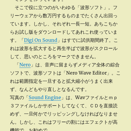
そこで役に立つのがいわゆる「波形ソフト」。フ
リーウェアから数万円するものまでたくさん出回っ
ています。しかし、それぞれ一長一短。あちこちか
らお試し版をダウンロードしてあれこれ使っていま
す。「
Digi On Sound
」はすでに試供期間終了。こ
れは波形を拡大すると再生半ばで波形がスクロール
して、思いのところをマークできません。
「
Nero
」は、音声に留まらずメディア全体の綜合
ソフトで、波形ソフトは「Nero Wave Editor」。こ
れは範囲指定を一旦すると拡大縮小がうまく出来
ず、なんどもやり直しとなるんです。
写真の「
Sound Engine
」は、Wavファイルとｍｐ
３ファイルしかサポートしてなくて、ＣＤを直接読
めず、一旦何かでリッピッングしなければなりませ
ん。しかし、これはフリーの割にはエフェクトが高
機能で、お勧めで。