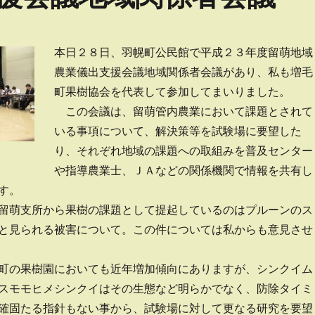
本日２８日、羽幌町公民館で平成２３年度留萌地域
農業儀出支援会議地域関係者会議があり、私も増毛
町果樹協会を代表して参加してまいりました。
この会議は、留萌管内農業において課題とされて
いる事項について、解決策等を試験場に要望した
り、それぞれ地域の課題への取組みを普及センター
や指導農業士、ＪＡなどの関係機関で情報を共有し
す。
留萌支所から果樹の課題として提起しているのはプルーンのス
と見られる被害について。この件については私からも意見させ
町の果樹園においても近年増加傾向にありますが、シンクイム
スモモヒメシンクイはその生態など明らかでなく、防除タイミ
確固たる指針もない事から、試験場に対して更なる研究を要望