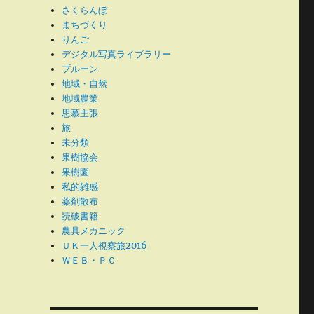
さくらんぼ
まちづくり
りんご
デジタル写真ライブラリー
プルーン
地域・自然
地域農業
思慕主張
旅
未分類
果樹協会
果樹園
私的雑感
薬剤散布
読破書籍
農具メカニック
ＵＫ一人視察旅2016
ＷＥＢ・ＰＣ