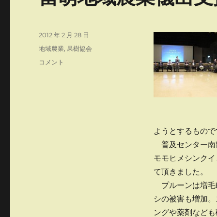
投
2012 年 2 月 28 日
稿
カ
地域農業
,
果樹協会
日:
テ
留
コメント
ゴ
萌
リ
地
ー
域
農
業
儀
ようとするもので
出
支
普及センター南
援
モモヒメシンクイ
会
て頂きました。
議
地
プルーンは増毛
域
シの被害も増加。
関
ングや薬剤なども
係