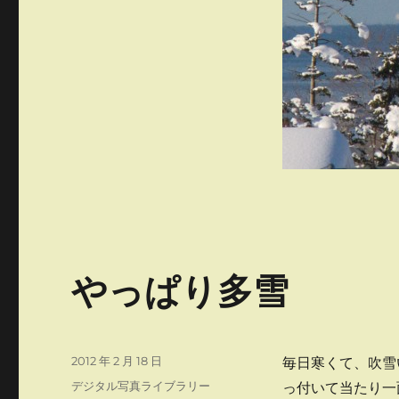
やっぱり多雪
投
2012 年 2 月 18 日
毎日寒くて、吹雪
稿
カ
デジタル写真ライブラリー
っ付いて当たり一
日: