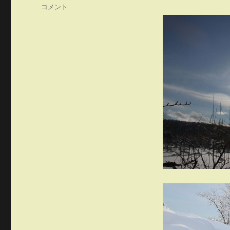
テ
や
コメント
ゴ
っ
リ
ぱ
ー
り
多
雪
に