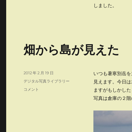
者
しました。
会
議
に
畑から島が見えた
投
2012 年 2 月 19 日
いつも暑寒別岳を
稿
カ
デジタル写真ライブラリー
見えます。今日は
日:
テ
畑
コメント
ますがもしかした
ゴ
か
写真は倉庫の２階
リ
ら
ー
島
が
見
え