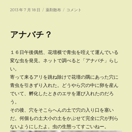
投
カ
サ
2013 年 7 月 18 日
薬剤散布
コメント
稿
テ
ク
日:
ゴ
ラ
リ
ン
アナバチ？
ー
ボ
防
除
１６日午後偶然、花壇横で青虫を咥えて運んでいる
に
変な虫を発見。ネットで調べると「アナバチ」らし
い。
寄って来るアリを跳ね除けで花壇の隅にあった穴に
青虫を引きずり入れた。どうやら穴の中に卵を産ん
でいて、孵化したときのエサを運び入れたのだろ
う。
その後、穴をそこらへんの土で穴の入り口を塞い
だ。何個もの土大小の土をかぶせて完全に穴が判ら
ないようにしたよ。虫の生態ってすごいねー。