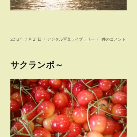
投
カ
夕
2013 年 7 月 21 日
デジタル写真ライブラリー
1件のコメント
稿
テ
陽
日:
ゴ
三
リ
題
サクランボ～
ー
へ
の