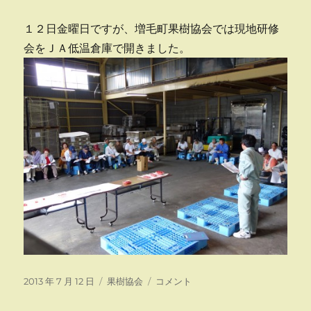
１２日金曜日ですが、増毛町果樹協会では現地研修
会をＪＡ低温倉庫で開きました。
投
カ
現
2013 年 7 月 12 日
果樹協会
コメント
稿
テ
地
日:
ゴ
研