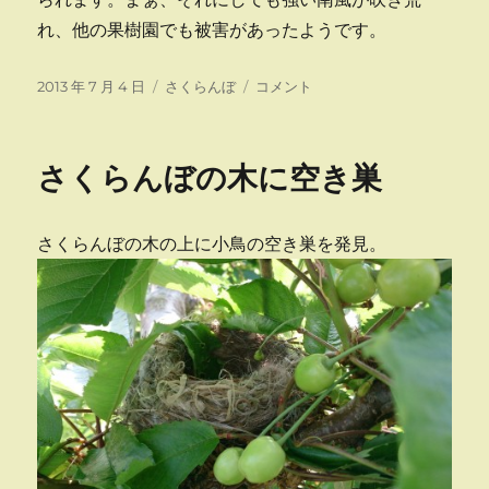
れ、他の果樹園でも被害があったようです。
投
カ
強
2013 年 7 月 4 日
さくらんぼ
コメント
稿
テ
風
日:
ゴ
吹
リ
き
さくらんぼの木に空き巣
ー
荒
れ
る
さくらんぼの木の上に小鳥の空き巣を発見。
に