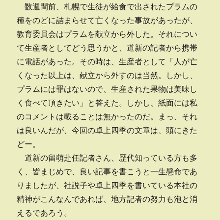
数週間前、札幌で生徒が給食で出されたプラムの
種をのどに詰まらせて亡くなった事故があったが、
教育委員会はプラムを献立から外した。それについ
て生産者としてどう思うかと、道新の記者から携帯
に電話があった。その時は、生産者として「人が亡
くなった以上は、献立から外すのは当然。しかし、
プラムには罪はないので、生産された果物は美味し
く食べて頂きたい」と答えた。しかし、紙面には私
のコメントは載ることは無かったのだ。まっ、それ
は良いんだが、今回の卓上四季の文章は、頭にきた
どー。
道新の留萌赴任記者さん、歴代知っている方も多
く、皆まじめで、良い記事を書こうと一生懸命であ
りましたが、社説子や卓上四季を書いている本社の
精神がこんなんであれば、地方記者の努力も泡と消
えるであろう。