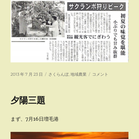
投
カ
さ
2013 年 7 月 23 日
さくらんぼ
,
地域農業
コメント
稿
テ
く
日:
ゴ
ら
リ
ん
夕陽三題
ー
ぼ
狩
り
まず、7月16日増毛港
ピ
ー
ク