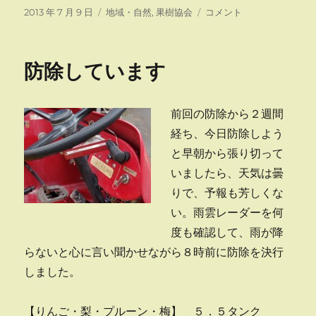
投
カ
増
2013 年 7 月 9 日
地域・自然
,
果樹協会
コメント
稿
テ
毛
日:
ゴ
ス
リ
タ
防除しています
ー
ン
プ
ラ
前回の防除から２週間
リ
ー
経ち、今日防除しよう
に
と早朝から張り切って
いましたら、天気は曇
りで、予報も芳しくな
い。雨雲レーダーを何
度も確認して、雨が降
らないと心に言い聞かせながら８時前に防除を決行
しました。
【りんご・梨・プルーン・梅】 ５．５タンク