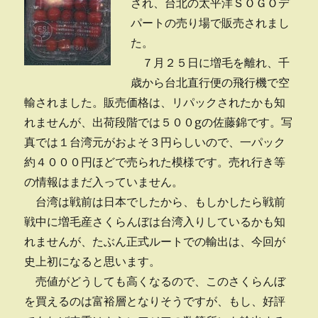
され、台北の太平洋ＳＯＧＯデ
パートの売り場で販売されまし
た。
７月２５日に増毛を離れ、千
歳から台北直行便の飛行機で空
輸されました。販売価格は、リパックされたかも知
れませんが、出荷段階では５００gの佐藤錦です。写
真では１台湾元がおよそ３円らしいので、一パック
約４０００円ほどで売られた模様です。売れ行き等
の情報はまだ入っていません。
台湾は戦前は日本でしたから、もしかしたら戦前
戦中に増毛産さくらんぼは台湾入りしているかも知
れませんが、たぶん正式ルートでの輸出は、今回が
史上初になると思います。
売値がどうしても高くなるので、このさくらんぼ
を買えるのは富裕層となりそうですが、もし、好評