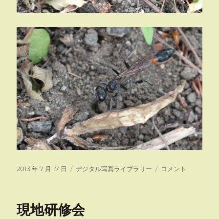
投
カ
ア
2013 年 7 月 17 日
デジタル写真ライブラリー
コメント
稿
テ
ナ
日:
ゴ
バ
リ
チ？
現地研修会
ー
に