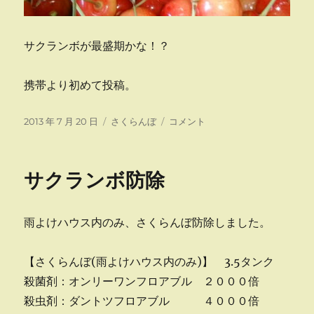
サクランボが最盛期かな！？
携帯より初めて投稿。
投
カ
サ
2013 年 7 月 20 日
さくらんぼ
コメント
稿
テ
ク
日:
ゴ
ラ
リ
ン
サクランボ防除
ー
ボ
～
に
雨よけハウス内のみ、さくらんぼ防除しました。
【さくらんぼ(雨よけハウス内のみ)】 3.5タンク
殺菌剤：オンリーワンフロアブル ２０００倍
殺虫剤：ダントツフロアブル ４０００倍