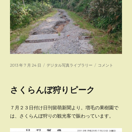
投
カ
残
2013 年 7 月 24 日
デジタル写真ライブラリー
コメント
稿
テ
雪
日:
ゴ
少
リ
な
さくらんぼ狩りピーク
ー
い
暑
寒
７月２３日付け日刊留萌新聞より。増毛の果樹園で
別
岳
は、さくらんぼ狩りの観光客で賑わっています。
に