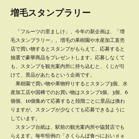
リ
修
増毛スタンプラリー
ー
会
に
「フルーツの里ましけ」、今年の新企画は、「増
毛スタンプラリー」。増毛の果樹園や水産加工直売
店で買い物するとスタンプがもらえて、応募すると
抽選で豪華商品をプレゼントします。応募しなくて
も、スタンプを観光案内所に持ち込むと、くじが引
けて、景品があたるという企画です。
果樹園で買い物や果物狩りするとスタンプ3個、水
産加工店や国稀でのお買い物はスタンプ1個。3個、6
個個、10個集めて応募すると段階ごとに景品は換わ
りますが、スタンプが少なくても応募できるように
しています。
スタンプ台紙は、駅前の観光案内所や協賛店でも
らえます。毎年恒例の「さくらんぼ食べにおいｄａ