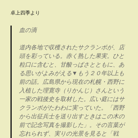
卓上四季より
血の滴
道内各地で収穫されたサクランボが、店
頭を彩っている。赤く熟した果実。ひと
粒口に含むと、甘酸っぱさとともに、あ
る思いがよみがえる▼もう２０年以上も
前の話。広島県から現在の札幌・西野に
入植した理寛寺（りかんじ）さんという
一家の戦後史を取材した。広い庭にはサ
クランボがたわわに実っていた。「西野
から出征兵士を送り出すときはこの木の
前で記念写真を撮影した」。その言葉が
忘れられず、実りの光景を見ると「戦