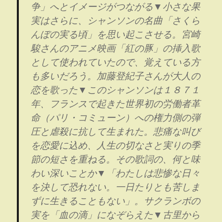
争」へとイメージがつながる▼小さな果
実はさらに、シャンソンの名曲「さくら
んぼの実る頃」を思い起こさせる。宮崎
駿さんのアニメ映画「紅の豚」の挿入歌
として使われていたので、覚えている方
も多いだろう。加藤登紀子さんが大人の
恋を歌った▼このシャンソンは１８７１
年、フランスで起きた世界初の労働者革
命（パリ・コミューン）への権力側の弾
圧と虐殺に抗して生まれた。悲痛な叫び
を恋愛に込め、人生の切なさと実りの季
節の短さを重ねる。その歌詞の、何と味
わい深いことか▼「わたしは悲惨な日々
を決して恐れない。一日たりとも苦しま
ずに生きることもない」。サクランボの
実を「血の滴」になぞらえた▼古里から