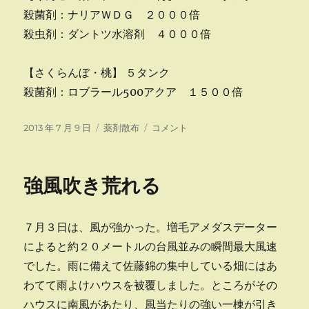
殺菌剤：ナリアＷＤＧ ２０００倍
殺虫剤：ダントツ水溶剤 ４０００倍
【さくらんぼ・桃】 ５タンク
殺菌剤：ロブラール500アクア １５００倍
投
カ
防
2013 年 7 月 9 日
薬剤散布
コメント
稿
テ
除
日:
ゴ
し
リ
て
強風吹き荒れる
ー
い
ま
す
７月３日は、風が強かった。増毛アメダスデーター
に
によると約２０メートルの台風並みの瞬間最大風速
でした。雨に備えて佐藤錦の集中している畑にはあ
わてて雨よけハウスを被覆しました。ところがその
ハウスに南風があたり、風当たりの強い一棟が引き