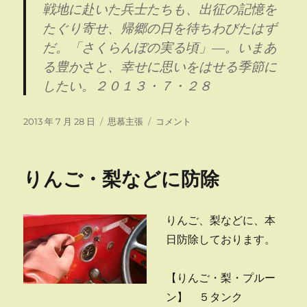
戦地に赴いた兵士たちも、出征の記憶を
たぐり寄せ、帰郷の日を待ちわびたはず
だ。「さくらんぼの実る頃」―。いまあ
る豊かさと、幸せに思いをはせる季節に
したい。２０１３・７・２８
投
カ
錯
2013 年 7 月 28 日
思慕主張
コメント
稿
テ
乱
日:
ゴ
の
リ
道
りんご・梨などに防除
ー
新
は
サ
りんご、梨などに、本
ク
ラ
日防除しております。
ン
ボ
【りんご・梨・プルー
食
べ
ン】 ５タンク