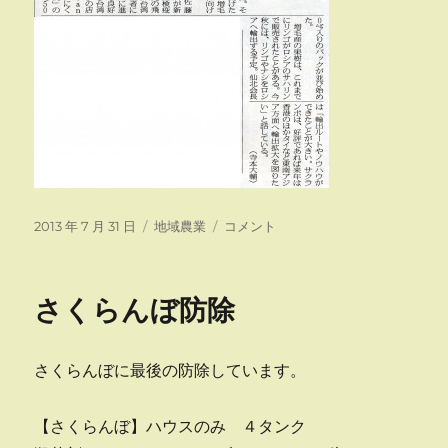
投
カ
増
2013 年 7 月 31 日
地域農業
コメント
稿
テ
毛
日:
ゴ
史
リ
上
さくらんぼ防除
ー
初？！
さ
く
さくらんぼに最後の防除しています。
ら
ん
ぼ
【さくらんぼ】ハウスのみ ４タンク
輸