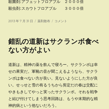
殺菌剤:アフェットフロアブル ２０００倍
出
さ
殺虫剤:スカウトフロアブル ３０００倍
れ
る
投
カ
さ
2013 年 7 月 31 日
薬剤散布
コメント
に
稿
テ
く
日:
ゴ
ら
リ
ん
錯乱の道新はサクランボ食べ
ー
ぼ
防
ない方がよい
除
に
道新は、精神の薬を飲んで寝ろー。サクランボは幸
せの果実だ。軍靴の音が聞こえるようなら、サクラ
ンボは食べない方が良い。見ないようにした方が良
い。せっせと雪の有るうちから剪定だの春は交配に
やきもきしてやっと実ったサクランボ。それを戦争
と結び付けてしまう思考回路は、もうや末期的な精
神的病という他ないだろう。