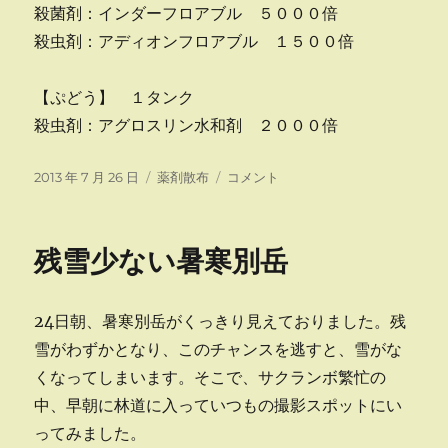
な
殺菌剤：インダーフロアブル ５０００倍
い
殺虫剤：アディオンフロアブル １５００倍
方
が
よ
【ぷどう】 １タンク
い
殺虫剤：アグロスリン水和剤 ２０００倍
に
投
カ
り
2013 年 7 月 26 日
薬剤散布
コメント
稿
テ
ん
日:
ゴ
ご・
リ
梨
残雪少ない暑寒別岳
ー
な
ど
に
24日朝、暑寒別岳がくっきり見えておりました。残
防
除
雪がわずかとなり、このチャンスを逃すと、雪がな
に
くなってしまいます。そこで、サクランボ繁忙の
中、早朝に林道に入っていつもの撮影スポットにい
ってみました。