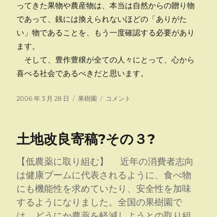
ってきた果物や農産物は、本当は自然からの贈り物
であって、銭には換えられないほどの「ありがた
い」物であることを、もう一度確認する必要があり
ます。
そして、豊作豊穣が全ての人々にとって、心から
喜べる社会であるべきだと思います。
投
カ
土
2006 年 3 月 28 日
果樹園
コメント
稿
テ
地
日:
ゴ
改
リ
良
土地改良寄稿?その３?
ー
寄
稿?
そ
【低農薬に取り組む】 近年の消費者志向
の
は健康ブームに代表されるように、食べ物
４
にも機能性を求めていたり、安全性を加味
最
終
するようになりました。全国の果樹園で
回?
は、どうにか農薬を軽減しようとの取り組