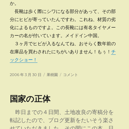
か。
長靴は歩く際にシワになる部分があって、その部
分にヒビが寄っていたんですわ。これね、材質の劣
化によるものですよ。この長靴には有名タイヤメー
カーの名が付いています。メイドイン中国。
３ヶ月でヒビが入るなんてね、おそらく数年前の
在庫品を買わされたにちがいありません！もぅ！
チ
ックショー！
投
カ
長
2006 年 3 月 30 日
果樹園
コメント
稿
テ
靴
日:
ゴ
裂
リ
け
国家の正体
ー
る
に
昨日までの４日間、土地改良の寄稿分を
転記したので、ブログ更新をたいそう楽さ
せていただきました。その間にこの本、日