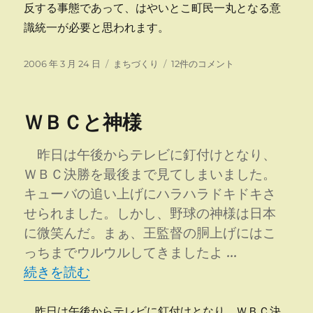
反する事態であって、はやいとこ町民一丸となる意
識統一が必要と思われます。
投
カ
町
2006 年 3 月 24 日
まちづくり
12件のコメント
稿
テ
民
日:
ゴ
会
リ
議・
ＷＢＣと神様
ー
議
会・
役
昨日は午後からテレビに釘付けとなり、
場
ＷＢＣ決勝を最後まで見てしまいました。
の
キューバの追い上げにハラハラドキドキさ
遊
離
せられました。しかし、野球の神様は日本
へ
に微笑んだ。まぁ、王監督の胴上げにはこ
の
っちまでウルウルしてきましたよ …
“ＷＢＣと神様” の
続きを読む
昨日は午後からテレビに釘付けとなり、ＷＢＣ決