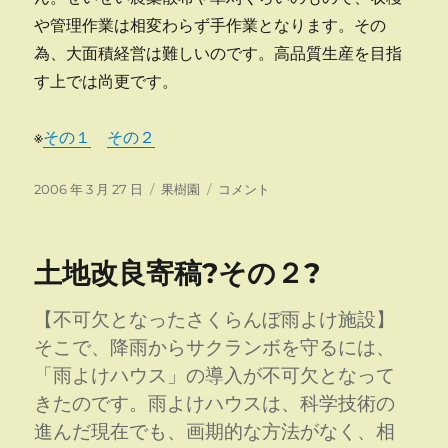
や管理作業は相変わらず手作業となります。その
為、大面積経営は難しいのです。高品質生産を目指
す上では尚更です。
※
その１
その２
投
カ
土
2006 年 3 月 27 日
果樹園
コメント
稿
テ
地
日:
ゴ
改
リ
良
土地改良寄稿?その２?
ー
寄
稿?
そ
【不可欠となったさくらんぼ雨よけ施設】
の
そこで、降雨からサクランボを守るには、
３?
「雨よけハウス」の導入が不可欠となって
に
きたのです。雨よけハウスは、科学技術の
進んだ現在でも、画期的な方法がなく、相