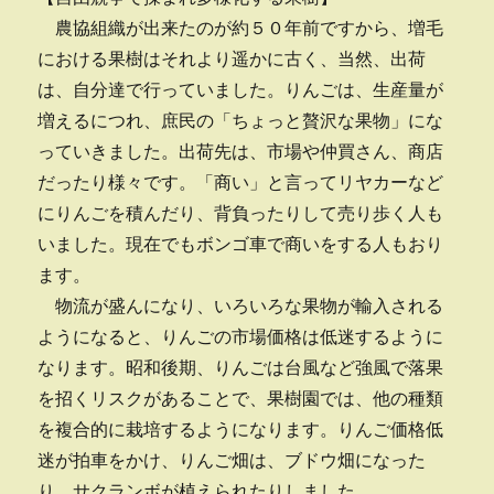
農協組織が出来たのが約５０年前ですから、増毛
における果樹はそれより遥かに古く、当然、出荷
は、自分達で行っていました。りんごは、生産量が
増えるにつれ、庶民の「ちょっと贅沢な果物」にな
っていきました。出荷先は、市場や仲買さん、商店
だったり様々です。「商い」と言ってリヤカーなど
にりんごを積んだり、背負ったりして売り歩く人も
いました。現在でもボンゴ車で商いをする人もおり
ます。
物流が盛んになり、いろいろな果物が輸入される
ようになると、りんごの市場価格は低迷するように
なります。昭和後期、りんごは台風など強風で落果
を招くリスクがあることで、果樹園では、他の種類
を複合的に栽培するようになります。りんご価格低
迷が拍車をかけ、りんご畑は、ブドウ畑になった
り、サクランボが植えられたりしました。