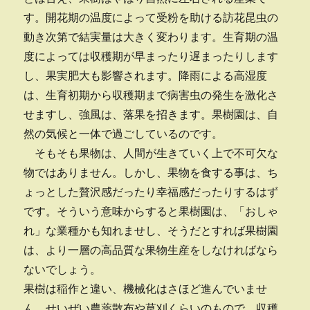
す。開花期の温度によって受粉を助ける訪花昆虫の
動き次第で結実量は大きく変わります。生育期の温
度によっては収穫期が早まったり遅まったりします
し、果実肥大も影響されます。降雨による高湿度
は、生育初期から収穫期まで病害虫の発生を激化さ
せますし、強風は、落果を招きます。果樹園は、自
然の気候と一体で過ごしているのです。
そもそも果物は、人間が生きていく上で不可欠な
物ではありません。しかし、果物を食する事は、ち
ょっとした贅沢感だったり幸福感だったりするはず
です。そういう意味からすると果樹園は、「おしゃ
れ」な業種かも知れませし、そうだとすれば果樹園
は、より一層の高品質な果物生産をしなければなら
ないでしょう。
果樹は稲作と違い、機械化はさほど進んでいませ
ん。せいぜい農薬散布や草刈くらいのもので、収穫