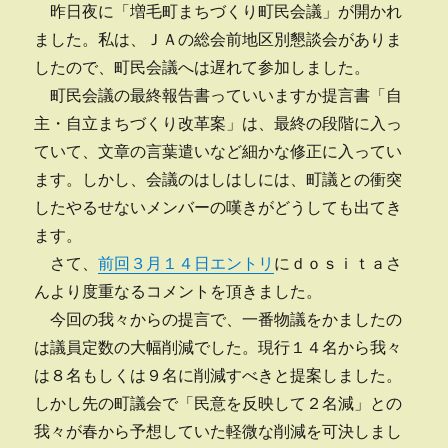
昨日夜に「増毛町まちづくり町民会議」が開かれ
ました。私は、ＪＡの総会前地区別懇談会がありま
したので、町民会議へは遅れて参加しました。
町民会議の最終報告書っていいますか提言書「自
主・自立まちづくり改革案」は、最終の段階に入っ
ていて、文章の言葉遣いなど細かな修正に入ってい
ます。しかし、会議のはしはしには、町議との衝突
したやるせないメンバーの嘆きがどうしても出てき
ます。
さて、
前回３月１４日エントリ
にｄｏｓｉｔａさ
んより度重なるコメントを頂きました。
今回の我々からの提言で、一番物議をかましたの
は議員定数の大幅削減でした。現行１４名から我々
は８名もしくは９名に削減すべきと提案しました。
しかし先の町議会で「民意を反映して２名減」との
我々が春から予想していた軽微な削減を可決しまし