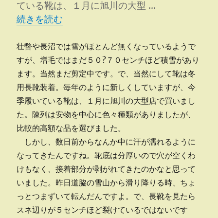
ている靴は、１月に旭川の大型 …
“長靴裂ける” の
続きを読む
壮瞥や長沼では雪がほとんど無くなっているようで
すが、増毛ではまだ５０?７０センチほど積雪があり
ます。当然まだ剪定中です。で、当然にして靴は冬
用長靴装着。毎年のように新しくしていますが、今
季履いている靴は、１月に旭川の大型店で買いまし
た。陳列は安物を中心に色々種類がありましたが、
比較的高額な品を選びました。
しかし、数日前からなんか中に汗が濡れるように
なってきたんですね。靴底は分厚いので穴が空くわ
けもなく、接着部分が剥がれてきたのかなと思って
いました。昨日道脇の雪山から滑り降りる時、ちょ
っとつまずいて転んだんですよ。で、長靴を見たら
スネ辺りが５センチほど裂けているではないです