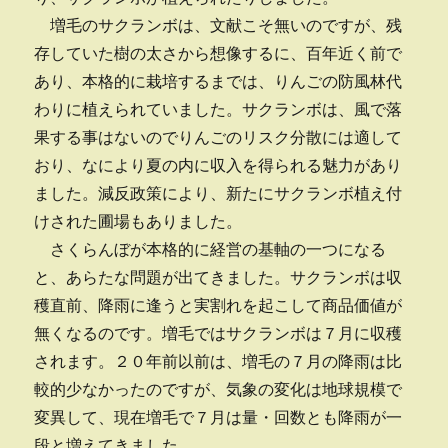
増毛のサクランボは、文献こそ無いのですが、残
存していた樹の太さから想像するに、百年近く前で
あり、本格的に栽培するまでは、りんごの防風林代
わりに植えられていました。サクランボは、風で落
果する事はないのでりんごのリスク分散には適して
おり、なにより夏の内に収入を得られる魅力があり
ました。減反政策により、新たにサクランボ植え付
けされた圃場もありました。
さくらんぼが本格的に経営の基軸の一つになる
と、あらたな問題が出てきました。サクランボは収
穫直前、降雨に逢うと実割れを起こして商品価値が
無くなるのです。増毛ではサクランボは７月に収穫
されます。２０年前以前は、増毛の７月の降雨は比
較的少なかったのですが、気象の変化は地球規模で
変異して、現在増毛で７月は量・回数とも降雨が一
段と増えてきました。