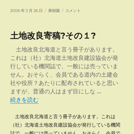
投
カ
土
2006 年 3 月 26 日
果樹園
コメント
稿
テ
地
日:
ゴ
改
リ
良
土地改良寄稿?その１?
ー
寄
稿?
そ
土地改良北海道と言う冊子があります。
の
これは（社）北海道土地改良建設協会が発
２?
行している機関誌で、一般には売っていま
に
せん。おそらく、会員である道内の土建会
社や役所？あたりに配布されていると思い
ますが、普通の人はまず目にしな …
“土地改良寄稿?その１?” の
続きを読む
土地改良北海道と言う冊子があります。これは
（社）北海道土地改良建設協会が発行している機関
誌で、一般には売っていません。おそらく、会員で