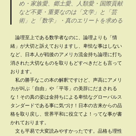
め・家族愛、郷土愛、人類愛・国際貢献
など不要・重要なのは「文学」と「芸
術」と「数学」・真のエリートを求める
論理至上である数学者なのに、論理よりも「情
緒」が大切と訴えておりますし、卑怯な事はしない
など、日本人が戦後のアメリカ流金持ち論理に打ち
消された大切なものを取りもどすべきだとも言って
おります。
私の勝手なこの本の解釈ですけど、声高にアメリ
カが叫ぶ「自由」や「平等」の美辞にだまされる
な！その真の姿は金持ちによる卑怯なグローバルス
タンダードである事に気づけ！日本の古来からの品
格を取り戻し、世界平和に役立てよ！ってな事が書
かれております。
文も平易で大変読みやすかったです。品格も理性