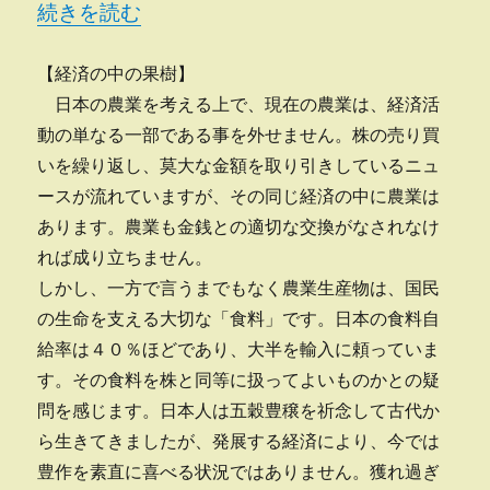
“土地改良寄稿?その４最終回?” の
続きを読む
【経済の中の果樹】
日本の農業を考える上で、現在の農業は、経済活
動の単なる一部である事を外せません。株の売り買
いを繰り返し、莫大な金額を取り引きしているニュ
ースが流れていますが、その同じ経済の中に農業は
あります。農業も金銭との適切な交換がなされなけ
れば成り立ちません。
しかし、一方で言うまでもなく農業生産物は、国民
の生命を支える大切な「食料」です。日本の食料自
給率は４０％ほどであり、大半を輸入に頼っていま
す。その食料を株と同等に扱ってよいものかとの疑
問を感じます。日本人は五穀豊穣を祈念して古代か
ら生きてきましたが、発展する経済により、今では
豊作を素直に喜べる状況ではありません。獲れ過ぎ