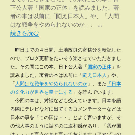
下公人著「国家の正体」を読みました。著
者の本は以前に「闘え日本人」や、「人間
はな戦争をやめられないのか」、 …
“国家の正体” の
続きを読む
昨日までの４日間、土地改良の寄稿分を転記した
ので、ブログ更新をたいそう楽させていただきまし
た。その間にこの本、日下公人著「
国家の正体
」を
読みました。著者の本は以前に「
闘え日本人
」や、
「
人間はな戦争をやめられないのか
」、また
「日本
の文化力が世界を幸せにする
」を読んでいます。
今回の本は、対談なども交えています。日本を語
る際にテレビなどに出てくるコメンテーターなどは
日本の事を「この国は・・」とよく言いますが、そ
の他人事のように話すのに違和感があり、「我が国
は・・」と言うべきと言っております（アマゾンの