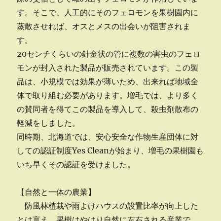
す。そこで、人工的にそのフェロモンを果樹園内に
蒸散させれば、オスとメスの出会いが阻害されま
す。
20センチくらいの針金状の管に複数の害虫のフェロ
モンが封入された製品が販売されています。この製
品は、小規模では効果が薄いため、出来れば地域全
体で取り組む必要があります。増毛では、より多く
の賛同者を得てこの製品を導入して、殺虫剤散布の
軽減をしました。
同時期、北海道では、安心安全な作物生産団体に対
しての認証制度Yes Cleanが始まり、増毛の果樹園も
いち早くその認証を受けました。
【自然と一体の農業】
防風林植栽や雨よけハウスの設置比率が向上した
とは言え、果樹はやはり自然に左右される産業で