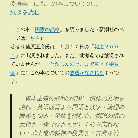
委員会」にもこの本についての …
“国家の品格” の
続きを読む
この本「
国家の品格
」を読みました（新潮社のペ
ージは
こちら
）
著者り藤原正彦氏は、３月１２日の「
報道２００
１
」に出演されました。また、北海道では放送され
ていませんが、「
たかじんのそこまで言って委員
会
」にもこの本についての
放送がなされた
ようで
す。
資本主義の勝利は幻想・情緒の文明を
誇れ・英語教育より国語と漢字・論理の
限界を知る・卑怯を憎む心、惻隠の情の
大切さ・跪（ひざまず）く心を忘れな
い・武士道の精神の復興を・古典を読