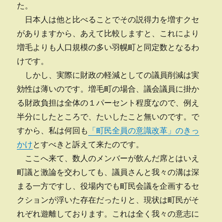
た。
日本人は他と比べることでその説得力を増すクセ
がありますから、あえて比較しますと、これにより
増毛よりも人口規模の多い羽幌町と同定数となるわ
けです。
しかし、実際に財政の軽減としての議員削減は実
効性は薄いのです。増毛町の場合、議会議員に掛か
る財政負担は全体の１パーセント程度なので、例え
半分にしたところで、たいしたこと無いのです。で
すから、私は何回も
「町民全員の意識改革」のきっ
かけ
とすべきと訴えて来たのです。
ここへ来て、数人のメンバーが飲んだ席とはいえ
町議と激論を交わしても、議員さんと我々の溝は深
まる一方ですし、役場内でも町民会議を企画するセ
クションが浮いた存在だったりと、現状は町民がそ
れぞれ遊離しております。これは全く我々の意志に