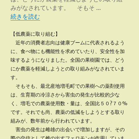
に
みがなされています。 そもそ …
“土地改良寄稿?その３?” の
続きを読む
【低農薬に取り組む】
近年の消費者志向は健康ブームに代表されるよう
に、食べ物にも機能性を求めていたり、安全性を加
味するようになりました。全国の果樹園では、どう
にか農薬を軽減しようとの取り組みがなされていま
す。
そもそも、最北産地増毛町での果樹への薬剤使用
は、生育期の冷涼さから害虫の発生が比較的少な
く、増毛での農薬使用数・量は、全国比５０?７０%
です。それでも尚、農薬の低減をしようとする取り
組みが、数年前から行われています。
害虫の発生は雌雄の出会いで増加しますが、その
際の交信として雌の出すフェロモンが作用していま