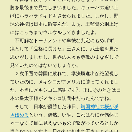
勝を最後まで見てしまいました。キューバの追い上
げにハラハラドキドキさせられました。しかし、野
球の神様は日本に微笑んだ。まぁ、王監督の胴上げ
にはこっちまでウルウルしてきましたよ。
不可解なトーナメントや卑怯な判定にもめげず、
凜として「品格に長けた」王さんに、武士道を見た
思いがしましたし、世界の人々も尊敬のまなざしで
見ていたのではないでしょうか。
２次予選で韓国に敗れて、準決勝進出が絶望視し
ていたのに、メキシコがアメリカに勝ってくれまし
た。本当にメキシコに感謝です?。正にそのときは日
本の皇太子様がメキシコ訪問中だったんですね。
そして、日本が優勝した昨日、
靖国神社の桜が咲
き始める
という、偶然。いや、これはなにか偶然じ
ゃーなくて目に見えないもので繋がっているとしか
思えないんですよ。日の丸に包まれ王さんとイチロ