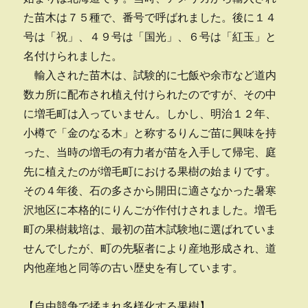
た苗木は７５種で、番号で呼ばれました。後に１４
号は「祝」、４９号は「国光」、６号は「紅玉」と
名付けられました。
輸入された苗木は、試験的に七飯や余市など道内
数カ所に配布され植え付けられたのですが、その中
に増毛町は入っていません。しかし、明治１２年、
小樽で「金のなる木」と称するりんご苗に興味を持
った、当時の増毛の有力者が苗を入手して帰宅、庭
先に植えたのが増毛町における果樹の始まりです。
その４年後、石の多さから開田に適さなかった暑寒
沢地区に本格的にりんごが作付けされました。増毛
町の果樹栽培は、最初の苗木試験地に選ばれていま
せんでしたが、町の先駆者により産地形成され、道
内他産地と同等の古い歴史を有しています。
【自由競争で揉まれ多様化する果樹】