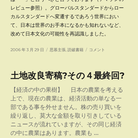
レビュー参照）。グローバルスタンダードからロー
カルスタンダードへ変遷するであろう世界におい
て、日本は世界のお手本になるかも知れないなど、
改めて日本文化の可能性を再認識しました。
投
カ
国
2006 年 3 月 29 日
思慕主張
,
読破書籍
コメント
稿
テ
家
日:
ゴ
の
リ
正
土地改良寄稿?その４最終回?
ー
体
に
【経済の中の果樹】 日本の農業を考える
上で、現在の農業は、経済活動の単なる一
部である事を外せません。株の売り買いを
繰り返し、莫大な金額を取り引きしている
ニュースが流れていますが、その同じ経済
の中に農業はあります。農業も …