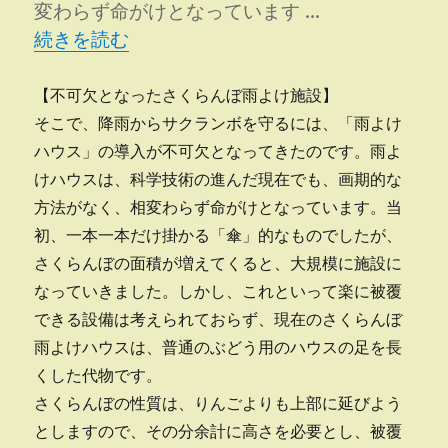
変わらず命がけとなっています …
“土地改良寄稿?その２?” の
続きを読む
【不可欠となったさくらんぼ雨よけ施設】
そこで、降雨からサクランボを守るには、「雨よけ
ハウス」の導入が不可欠となってきたのです。雨よ
けハウスは、科学技術の進んだ現在でも、画期的な
方法がなく、相変わらず命がけとなっています。当
初、一本一本だけ掛かる「傘」的なものでしたが、
さくらんぼの面積が増えてくると、大規模に施設に
なっていきました。しかし、これといって楽に被覆
できる設備は考えられておらず、現在のさくらんぼ
雨よけハウスは、普通のぶどう用のハウスの足を長
くした代物です。
さくらんぼの性質は、りんごよりも上部に延びよう
としますので、その分余計に高さを必要とし、被覆