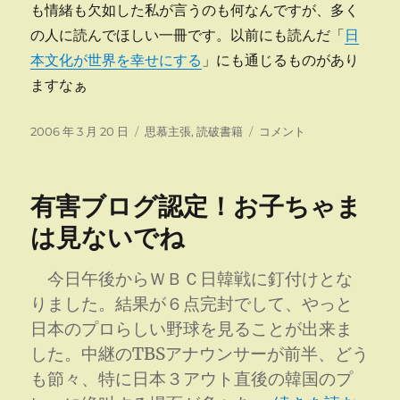
も情緒も欠如した私が言うのも何なんですが、多く
の人に読んでほしい一冊です。以前にも読んだ「
日
本文化が世界を幸せにする
」にも通じるものがあり
ますなぁ
投
カ
国
2006 年 3 月 20 日
思慕主張
,
読破書籍
コメント
稿
テ
家
日:
ゴ
の
リ
品
有害ブログ認定！お子ちゃま
ー
格
に
は見ないでね
今日午後からＷＢＣ日韓戦に釘付けとな
りました。結果が６点完封でして、やっと
日本のプロらしい野球を見ることが出来ま
した。中継のTBSアナウンサーが前半、どう
も節々、特に日本３アウト直後の韓国のプ