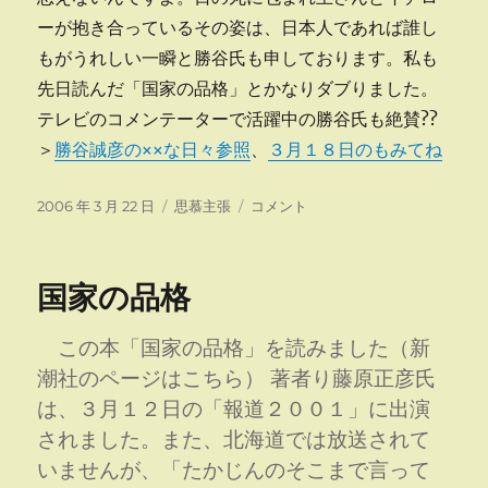
ーが抱き合っているその姿は、日本人であれば誰し
もがうれしい一瞬と勝谷氏も申しております。私も
先日読んだ「国家の品格」とかなりダブりました。
テレビのコメンテーターで活躍中の勝谷氏も絶賛??
＞
勝谷誠彦の××な日々参照
、
３月１８日のもみてね
投
カ
Ｗ
2006 年 3 月 22 日
思慕主張
コメント
稿
テ
Ｂ
日:
ゴ
Ｃ
リ
と
国家の品格
ー
神
様
に
この本「国家の品格」を読みました（新
潮社のページはこちら） 著者り藤原正彦氏
は、３月１２日の「報道２００１」に出演
されました。また、北海道では放送されて
いませんが、「たかじんのそこまで言って