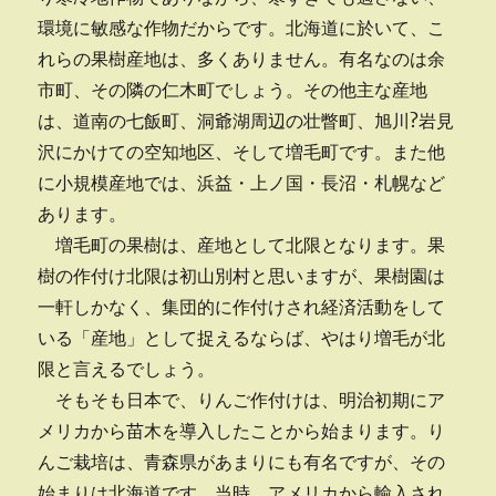
環境に敏感な作物だからです。北海道に於いて、こ
れらの果樹産地は、多くありません。有名なのは余
市町、その隣の仁木町でしょう。その他主な産地
は、道南の七飯町、洞爺湖周辺の壮瞥町、旭川?岩見
沢にかけての空知地区、そして増毛町です。また他
に小規模産地では、浜益・上ノ国・長沼・札幌など
あります。
増毛町の果樹は、産地として北限となります。果
樹の作付け北限は初山別村と思いますが、果樹園は
一軒しかなく、集団的に作付けされ経済活動をして
いる「産地」として捉えるならば、やはり増毛が北
限と言えるでしょう。
そもそも日本で、りんご作付けは、明治初期にア
メリカから苗木を導入したことから始まります。り
んご栽培は、青森県があまりにも有名ですが、その
始まりは北海道です。当時、アメリカから輸入され