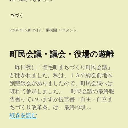
づづく
投
カ
土
2006 年 3 月 25 日
果樹園
コメント
稿
テ
地
日:
ゴ
改
リ
良
町民会議・議会・役場の遊離
ー
寄
稿?
そ
昨日夜に「増毛町まちづくり町民会議」
の
が開かれました。私は、ＪＡの総会前地区
１?
別懇談会がありましたので、町民会議へは
に
遅れて参加しました。 町民会議の最終報
告書っていいますか提言書「自主・自立ま
ちづくり改革案」は、最終の段 …
“町民会議・議会・役場の遊離” の
続きを読む