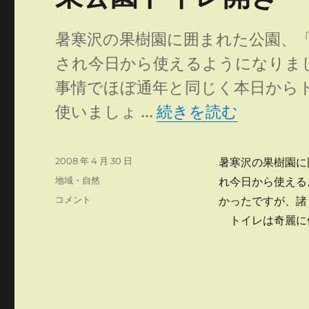
暑寒沢の果樹園に囲まれた公園、
され今日から使えるようになりま
事情でほぼ通年と同じく本日から
“東公園トイレ開き”
使いましょ …
続きを読む
投
2008 年 4 月 30 日
暑寒沢の果樹園に
稿
カ
地域・自然
れ今日から使える
日:
テ
東
コメント
かったですが、諸
ゴ
公
トイレは奇麗に
リ
園
ー
ト
イ
レ
開
き