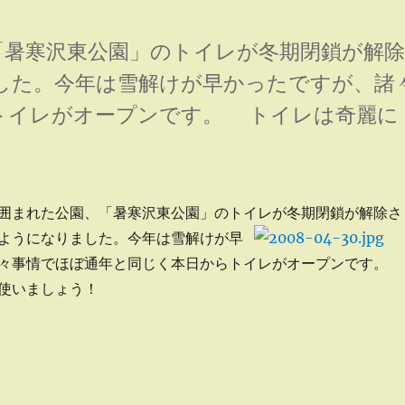
「暑寒沢東公園」のトイレが冬期閉鎖が解
した。今年は雪解けが早かったですが、諸
トイレがオープンです。 トイレは奇麗に
 の
囲まれた公園、「暑寒沢東公園」のトイレが冬期閉鎖が解除さ
ようになりました。
今年は雪解けが早
々事情でほぼ通年と同じく本日からトイレがオープンです。
使いましょう！