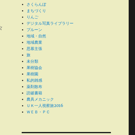
さくらんぼ
まちづくり
除
りんご
デジタル写真ライブラリー
々
プルーン
地域・自然
地域農業
思慕主張
旅
未分類
果樹協会
果樹園
私的雑感
薬剤散布
読破書籍
農具メカニック
ＵＫ一人視察旅2016
ＷＥＢ・ＰＣ