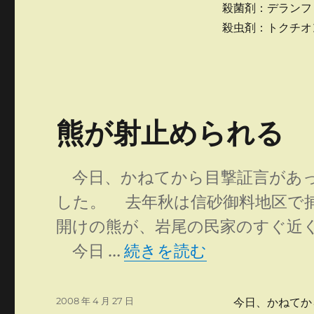
殺菌剤：デランフ
殺虫剤：トクチ
熊が射止められる
今日、かねてから目撃証言があっ
した。 去年秋は信砂御料地区で捕
開けの熊が、岩尾の民家のすぐ近
“熊が射止められる” の
今日 …
続きを読む
投
2008 年 4 月 27 日
今日、かねてか