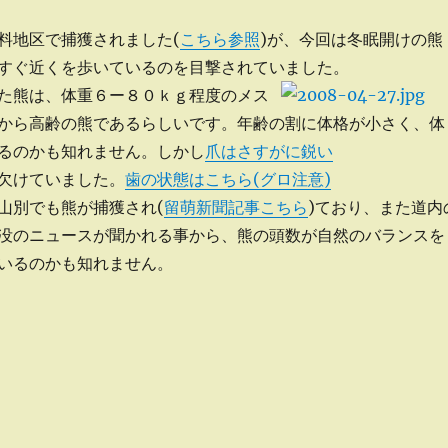
地区で捕獲されました(
こちら参照
)が、今回は冬眠開けの熊
すぐ近くを歩いているのを目撃されていました。
た熊は、体重６ー８０ｋｇ程度のメス
から高齢の熊であるらしいです。年齢の割に体格が小さく、体
るのかも知れません。しかし
爪はさすがに鋭い
欠けていました。
歯の状態はこちら(グロ注意)
山別でも熊が捕獲され(
留萌新聞記事こちら
)ており、また道内
没のニュースが聞かれる事から、熊の頭数が自然のバランスを
いるのかも知れません。