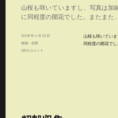
山桜も咲いていますし、写真は加
に同程度の開花でした。またまた
投
2008 年 4 月 25 日
山桜も咲いていま
稿
カ
地域・自然
同程度の開花でし
日:
テ
桜
2件のコメント
ゴ
も
リ
咲
ー
い
て
い
ま
す
へ
の