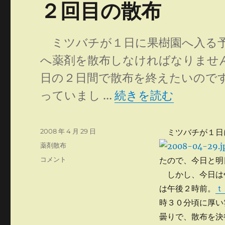
２回目の散布
に
ミツバチが１日に果樹園へ入る予
へ薬剤を散布しなければなりませ
日の２日間で散布を終えたいので
“２回目の散布” の
っていまし …
続きを読む
投
2008 年 4 月 29 日
ミツバチが１日
稿
カ
薬剤散布
日:
テ
２
コメント
たので、今日と明
ゴ
回
しかし、今日は
リ
目
ー
は午後２時前。
ｔ
の
散
時３０分頃に厚い
布
曇りで、散布を決
に