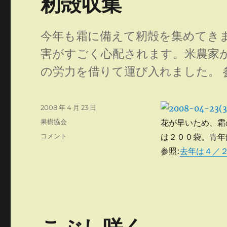
籾殻収集
今年も霜に備えて籾殻を集めてき
害がすごく心配されます。米農家
の労力を借りて運び入れました。 
投
2008 年 4 月 23 日
稿
カ
果樹協会
花が早いため、霜
日:
テ
籾
コメント
は２００袋。青年
ゴ
殻
参照:
去年は４／
リ
収
ー
集
に