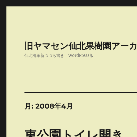
旧ヤマセン仙北果樹園アー
仙北清孝新つづら書き WordPress版
月:
2008年4月
東公園トイレ開き