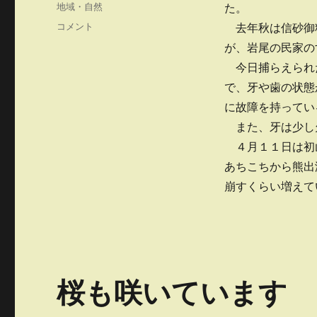
稿
カ
地域・自然
た。
日:
テ
熊
コメント
去年秋は信砂御料
ゴ
が
が、岩尾の民家の
リ
射
ー
今日捕らえられ
止
め
で、牙や歯の状態
ら
に故障を持ってい
れ
また、牙は少し
る
に
４月１１日は初
あちこちから熊出
崩すくらい増えて
桜も咲いています