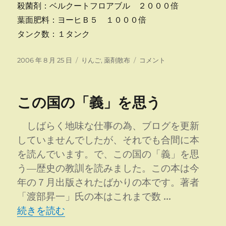
殺菌剤：ベルクートフロアブル ２０００倍
葉面肥料：ヨーヒＢ５ １０００倍
タンク数：１タンク
投
カ
キ
2006 年 8 月 25 日
りんご
,
薬剤散布
コメント
稿
テ
ン
日:
ゴ
モ
リ
ン
この国の「義」を思う
ー
ホ
ソ
ガ
しばらく地味な仕事の為、ブログを更新
に
していませんでしたが、それでも合間に本
を読んでいます。で、この国の「義」を思
う―歴史の教訓を読みました。この本は今
年の７月出版されたばかりの本です。著者
「渡部昇一」氏の本はこれまで数 …
“この国の「義」を思う” の
続きを読む