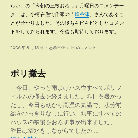
らい」の「今朝の三枚おろし」月曜日のコメンテー
ターは、小樽在住で作家の「
蜂谷涼
」さんであるこ
とが分かりました。その後もキビキビとしたコメン
トをしておられます。今後も期待しております。
投
カ
首
2006 年 8 月 15 日
思慕主張
1件のコメント
稿
テ
相
日:
ゴ
の
リ
靖
ポリ撤去
ー
国
参
拝
今日、やっと雨よけハスウすべてポリフ
と
ィルムの撤去を終えました。昨日も暑かっ
バ
たし、今日も朝から高温の気温で、水分補
チ
当
給をひっきりなしに行い、無事にすべての
た
ハウスの被覆をおろす事が出来ました。
り
昨日は潅水をしながらでしたの …
の
マ