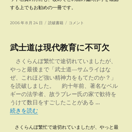
する上でもお勧めの一冊です。
投
カ
こ
2006 年 8 月 24 日
読破書籍
コメント
稿
テ
の
日:
ゴ
国
リ
の
武士道は現代教育に不可欠
ー
「義」
を
思
さくらんぼ繁忙で途切れていましたが、
う
やっと最後まで「武士道―サムライはな
に
ぜ、これほど強い精神力をもてたのか？」
を読破しました。 約十年前、著名なベル
ギーの法学者、故ラブレー氏の家で歓待を
うけて数日をすごしたことがある …
“武士道は現代教育に不可欠” の
続きを読む
さくらんぼ繁忙で途切れていましたが、やっと最