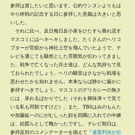
参拝は賞したいと思います。公約ウンヌンよりもは
やり終戦の記念する日に参拝した意義は大きいと思
いした。
それに比べ、反日侮日反小泉をひたすら垂れ流す
マスコミにはヘキヘキしました。たくさんのヘリコ
プターが官邸から神社上空を飛んでいたようで、テ
レビを通じても騒然とした雰囲気が伝わってきまし
た。戦争で亡くなった兵士達は、どんな気持ちで見
ておられたでしょう。ヘリの騒音はさながら戦場を
思わせたかも知れません。本来ならば静かに厳かに
参拝すべきでしょう。マスコミのデリカシーの無さ
には、呆れるばかりでした（それを興味津々で見て
いる私も同類ですけど）。また、TBSはみのもんた
や加藤紘一のにがむしった顔を四隅に入れての中継
は、絵図らとして醜かったですし、テレビ朝日は、
参拝反対のコメンテーターを揃えて「
違憲判決が出