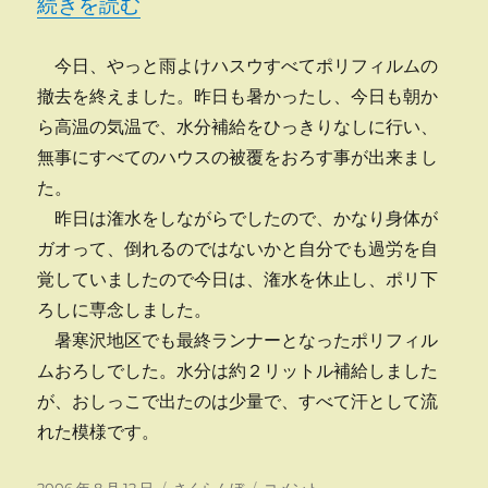
“ポリ撤去” の
続きを読む
ス
コ
今日、やっと雨よけハスウすべてポリフィルムの
ミ
へ
撤去を終えました。昨日も暑かったし、今日も朝か
の
ら高温の気温で、水分補給をひっきりなしに行い、
無事にすべてのハウスの被覆をおろす事が出来まし
た。
昨日は潅水をしながらでしたので、かなり身体が
ガオって、倒れるのではないかと自分でも過労を自
覚していましたので今日は、潅水を休止し、ポリ下
ろしに専念しました。
暑寒沢地区でも最終ランナーとなったポリフィル
ムおろしでした。水分は約２リットル補給しました
が、おしっこで出たのは少量で、すべて汗として流
れた模様です。
投
カ
ポ