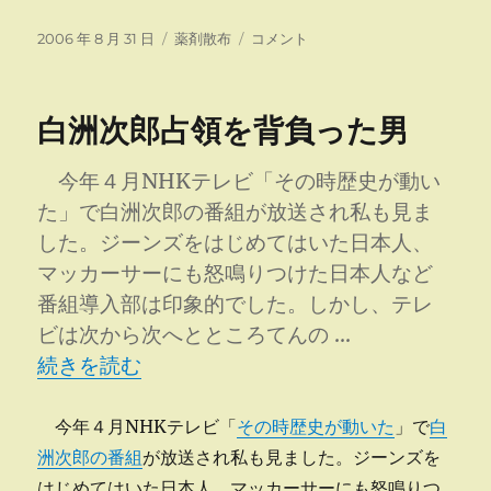
投
カ
サ
2006 年 8 月 31 日
薬剤散布
コメント
稿
テ
ク
日:
ゴ
ラ
リ
ン
白洲次郎占領を背負った男
ー
ボ
へ
ダ
今年４月NHKテレビ「その時歴史が動い
ニ
た」で白洲次郎の番組が放送され私も見ま
剤
した。ジーンズをはじめてはいた日本人、
散
布
マッカーサーにも怒鳴りつけた日本人など
に
番組導入部は印象的でした。しかし、テレ
ビは次から次へとところてんの …
“白洲次郎占領を背負った男” の
続きを読む
今年４月NHKテレビ「
その時歴史が動いた
」で
白
洲次郎の番組
が放送され私も見ました。ジーンズを
はじめてはいた日本人、マッカーサーにも怒鳴りつ