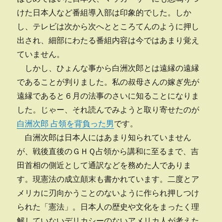
けた日本人など番組導入部は印象的でした。しか
し、テレビは次から次へとところてんのように押し
出され、細部にわたる番組内容は今ではあまり覚え
ていません。
しかし、ひょんな事から白洲次郎とは遠縁の遠縁
であることが判りました。私の叔母さんの嫁ぎ先が
遠縁であると６月の法事のさいに知ることになりま
した。じゃー、それ読んでみようと取り寄せたのが
白洲次郎 占領を背負った男
です。
白洲次郎は日本人にはあまり知られていません
が、戦後直後のＧＨＱ占領から講和に至るまで、吉
田首相の側近として通訳などを務めた人でありま
す。現憲法の成立顛末も書かれています。二度とア
メリカに刃向かうことのないように作られ押しつけ
られた「憲法」。日本人の歴史や文化をまったく理
解していないデリカシーのないアメリカ人が考えた