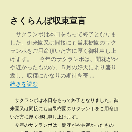
稿
テ
ん
日:
ゴ
ご、
リ
梨
さくらんぼ収束宣言
ー
に
防
除
サクランボは本日をもって終了となりま
に
した。御来園又は間接にも当果樹園のサク
ランボをご用命頂いた方に厚く御礼申し上
げます。 今年のサクランボは、開花がや
や遅かったものの、５月の好天により盛り
返し、収穫にかなりの期待を寄 …
“さくらんぼ収束宣言” の
続きを読む
サクランボは本日をもって終了となりました。御
来園又は間接にも当果樹園のサクランボをご用命頂
いた方に厚く御礼申し上げます。
今年のサクランボは、開花がやや遅かったもの