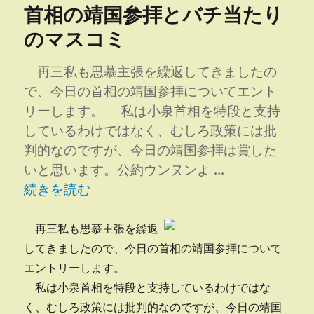
首相の靖国参拝とバチ当たり
ー
金
持
のマスコミ
ち
の
再三私も思慕主張を繰返してきましたの
言
葉
で、今日の首相の靖国参拝についてエント
へ
リーします。 私は小泉首相を特段と支持
の
しているわけではなく、むしろ政策には批
判的なのですが、今日の靖国参拝は賞した
いと思います。公約ウンヌンよ …
“首相の靖国参拝とバチ当たりのマスコミ” の
続きを読む
再三私も思慕主張を繰返
してきましたので、今日の首相の靖国参拝について
エントリーします。
私は小泉首相を特段と支持しているわけではな
く、むしろ政策には批判的なのですが、今日の靖国