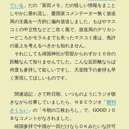
ている
」だの「富田メモ」だの怪しい情報をまこと
しやかに垂れ流し、憂国派コメンテーター無く放送
局の主義を一方的に偏向放送しました。もはやマス
コミの中立性などどこ吹く風で、放送局のデリカシ
ーどころかモラルまでも失ったマスコミ達は、免許
の返上を考えるべきかも知れません。
それにしても靖国神社が官邸からわずか１０分の
距離なんて知りませんでした。こんな近距離ならば
何度も参拝して欲しいですし、天皇陛下の参拝も早
く実現してほしいものです。
関連追記：さて昨日朝、いつものようにラジオ聴
きながら仕事していましたら、ＨＢＣラジオ「
朝刊
さくらい
」の「今朝の三枚おろし」で、GOODＪＯ
Ｂなコメントがなされました。
靖国参拝で中国が一回だけならＯＫみたいな許可