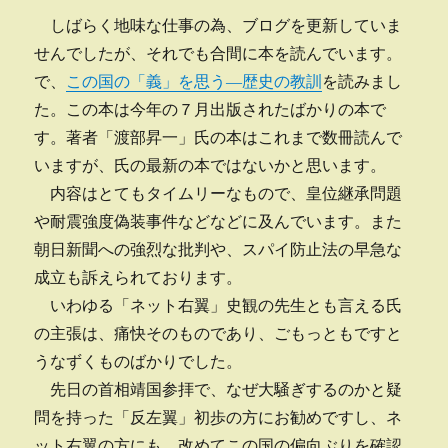
しばらく地味な仕事の為、ブログを更新していま
せんでしたが、それでも合間に本を読んでいます。
で、
この国の「義」を思う―歴史の教訓
を読みまし
た。この本は今年の７月出版されたばかりの本で
す。著者「渡部昇一」氏の本はこれまで数冊読んで
いますが、氏の最新の本ではないかと思います。
内容はとてもタイムリーなもので、皇位継承問題
や耐震強度偽装事件などなどに及んでいます。また
朝日新聞への強烈な批判や、スパイ防止法の早急な
成立も訴えられております。
いわゆる「ネット右翼」史観の先生とも言える氏
の主張は、痛快そのものであり、ごもっともですと
うなずくものばかりでした。
先日の首相靖国参拝で、なぜ大騒ぎするのかと疑
問を持った「反左翼」初歩の方にお勧めですし、ネ
ット右翼の方にも、改めてこの国の偏向ぶりを確認