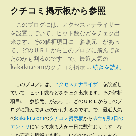
リ
ァ
クチコミ掲示板から参照
ー
イ
タ
ー
このブログには、アクセスアナライザー
が
を設置していて、ヒット数などをチェク出
活
来ます。その解析項目に「参照元」があっ
躍
へ
て、どのＵＲＬからこのブログに飛んでき
の
たのかも判るのです。で、最近人気の
“クチコミ掲示板
kakaku.comのクチコミ掲示 …
続きを読む
このブログには、
アクセスアナライザー
を設置し
ていて、ヒット数などをチェク出来ます。その解析
項目に「参照元」があって、どのＵＲＬからこのブ
ログに飛んできたのかも判るのです。で、最近人気
の
kakaku.com
の
クチコミ掲示板
から
去年5月2日の
エントリ
にやって来る人が一日に数件おります。な
にか安売り情報でも載っているのかと辿ってみる