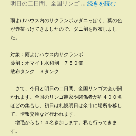
“サクランボへダニ
明日の二日間、全国リンゴ …
続きを読む
雨よけハウス内のサクランボがダニっぽく、葉の色
が赤茶っけてきましたので、ダニ剤を散布しまし
た。
対象：雨よけハウス内サクランボ
薬剤：オマイト水和剤 ７５０倍
散布タンク：３タンク
さて、今日と明日の二日間、全国リンゴ大会が開
かれます。全国のリンゴ農家や関係者が約４００名
ほどの集合し、初日は札幌明日は余市に場所を移し
て、情報交換など行われます。
増毛からも１４名参加します。私も行ってきま
す。