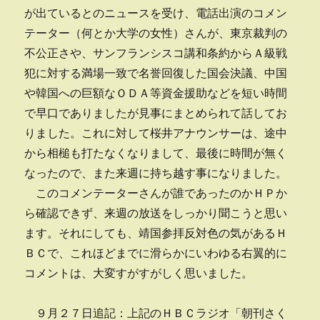
が出ているとのニュースを受け、電話出演のコメン
テーター（何とか大学の女性）さんが、東京裁判の
不公正さや、サンフランシスコ講和条約からＡ級戦
犯に対する満場一致で名誉回復した国会決議、中国
や韓国への巨額なＯＤＡ等資金援助などを短い時間
で早口でありましたが見事にまとめられて話してお
りました。これに対して桜井アナウンサーは、途中
から相槌も打たなくなりまして、最後に時間が無く
なったので、また来週に持ち越す事になりました。
このコメンテーターさんが誰であったのかＨＰか
ら確認できず、来週の放送をしっかり聞こうと思い
ます。それにしても、靖国参拝反対色の気があるＨ
ＢＣで、これほどまでに滑らかにいわゆる右翼的に
コメントは、大変すがすがしく思いました。
９月２７日追記：上記のＨＢＣラジオ「朝刊さく