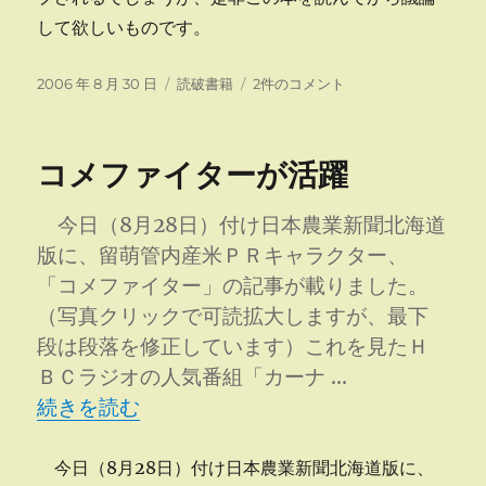
して欲しいものです。
投
カ
白
2006 年 8 月 30 日
読破書籍
2件のコメント
稿
テ
洲
日:
ゴ
次
リ
郎
コメファイターが活躍
ー
占
領
を
今日（8月28日）付け日本農業新聞北海道
背
版に、留萌管内産米ＰＲキャラクター、
負
「コメファイター」の記事が載りました。
っ
た
（写真クリックで可読拡大しますが、最下
男
段は段落を修正しています）これを見たＨ
へ
ＢＣラジオの人気番組「カーナ …
の
“コメファイターが活躍” の
続きを読む
今日（8月28日）付け日本農業新聞北海道版に、