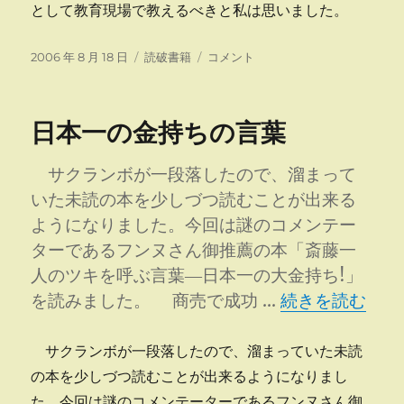
として教育現場で教えるべきと私は思いました。
投
カ
武
2006 年 8 月 18 日
読破書籍
コメント
稿
テ
士
日:
ゴ
道
リ
は
日本一の金持ちの言葉
ー
現
代
教
サクランボが一段落したので、溜まって
育
いた未読の本を少しづつ読むことが出来る
に
ようになりました。今回は謎のコメンテー
不
可
ターであるフンヌさん御推薦の本「斎藤一
欠
人のツキを呼ぶ言葉―日本一の大金持ち!」
に
“日本一の金持ち
を読みました。 商売で成功 …
続きを読む
サクランボが一段落したので、溜まっていた未読
の本を少しづつ読むことが出来るようになりまし
た。今回は謎のコメンテーターであるフンヌさん御