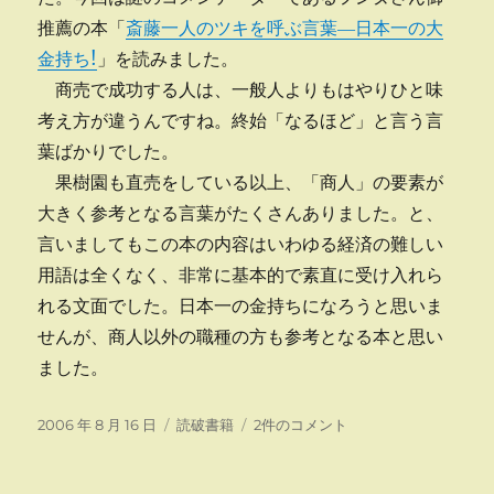
推薦の本「
斎藤一人のツキを呼ぶ言葉―日本一の大
金持ち!
」を読みました。
商売で成功する人は、一般人よりもはやりひと味
考え方が違うんですね。終始「なるほど」と言う言
葉ばかりでした。
果樹園も直売をしている以上、「商人」の要素が
大きく参考となる言葉がたくさんありました。と、
言いましてもこの本の内容はいわゆる経済の難しい
用語は全くなく、非常に基本的で素直に受け入れら
れる文面でした。日本一の金持ちになろうと思いま
せんが、商人以外の職種の方も参考となる本と思い
ました。
投
カ
日
2006 年 8 月 16 日
読破書籍
2件のコメント
稿
テ
本
日:
ゴ
一
リ
の