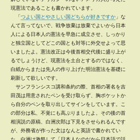
現憲法であることも書かれています。
「
つよい国とやさしい国どちらが好きですか
」な
んて言ってないで、戦争放棄は放棄でよいから日本
人による日本人の憲法を早急に成立させ、しっかり
と独立国としてどこの国とも対等に外交せよって思
いましたよ。憲法改正は今後首相交代後に盛り上が
るでしょうけど、現憲法を土台とするのではなく、
白紙からまたは先人の作り上げた明治憲法を基礎に
刷新して欲しいです。
サンフランシスコ講和条約の際、首相の署名を吉
田茂は用意されたペンを受け取らず、胸ポケットか
ら自分のペンを取り出してサインをしています。こ
の部分は私、不覚にも高ぶりましたよ。その後の首
相演説の原稿、白洲次郎は下見をさせられるんです
が、外務省が作った文はなんと英語で書かれてい
た。白洲は激怒して「日本人なのだから日本語で話