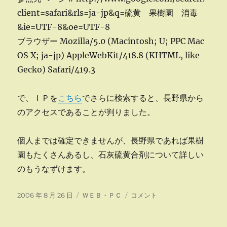
client=safari&rls=ja-jp&q=硫黄 果樹園 消毒
&ie=UTF-8&oe=UTF-8
ブラウザー Mozilla/5.0 (Macintosh; U; PPC Mac
OS X; ja-jp) AppleWebKit/418.8 (KHTML, like
Gecko) Safari/419.3
で、ＩＰを
こちら
でさらに検索すると、長野県から
のアクセスであることが判りました。
個人までは確定できませんが、長野県であれば果樹
園もたくさんあるし、石灰硫黄合剤について詳しい
のもうなずけます。
投
カ
ク
2006 年 8 月 26 日
ＷＥＢ・ＰＣ
コメント
稿
テ
チ
日:
ゴ
コ
リ
ミ