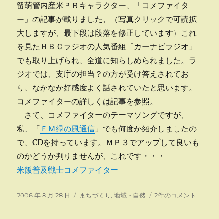
留萌管内産米ＰＲキャラクター、「コメファイタ
ー」の記事が載りました。（写真クリックで可読拡
大しますが、最下段は段落を修正しています）これ
を見たＨＢＣラジオの人気番組「カーナビラジオ」
でも取り上げられ、全道に知らしめられました。ラ
ジオでは、支庁の担当？の方が受け答えされてお
り、なかなか好感度よく話されていたと思います。
コメファイターの詳しくは記事を参照。
さて、コメファイターのテーマソングですが、
私、「
ＦＭ緑の風通信
」でも何度か紹介しましたの
で、CDを持っています。ＭＰ３でアップして良いも
のかどうか判りませんが、これです・・・
米飯普及戦士コメファイター
投
カ
コ
2006 年 8 月 28 日
まちづくり
,
地域・自然
2件のコメント
稿
テ
メ
日:
ゴ
フ