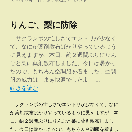
2006 年 8 月 12 日
さくらんぼ
コメント
稿
テ
リ
日:
ゴ
撤
リ
去
りんご、梨に防除
ー
に
サクランボの忙しさでエントリが少なく
て、なにか薬剤散布ばかりやっているよう
に見えますが、本日、約２週間ぶりにりん
ごと梨に薬剤散布しました。今日は暑かっ
たので、もちろん空調服を着ました。空調
服の威力は、まぁ快適でしたよ。 …
“りんご、梨に防除” の
続きを読む
サクランボの忙しさでエントリが少なくて、なに
か薬剤散布ばかりやっているように見えますが、本
日、約２週間ぶりにりんごと梨に薬剤散布しまし
た。今日は暑かったので、もちろん空調服を着まし