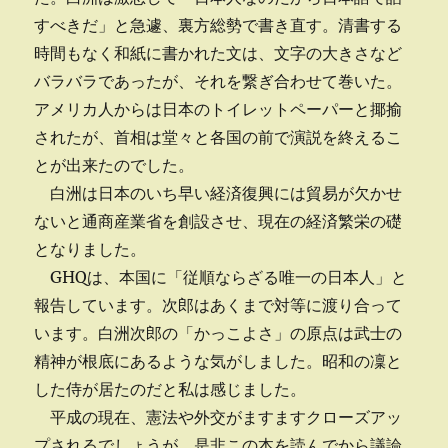
すべきだ」と急遽、裏方総勢で書き直す。清書する
時間もなく和紙に書かれた文は、文字の大きさなど
バラバラであったが、それを繋ぎ合わせて巻いた。
アメリカ人からは日本のトイレットペーパーと揶揄
されたが、首相は堂々と各国の前で演説を終えるこ
とが出来たのでした。
白洲は日本のいち早い経済復興には貿易が欠かせ
ないと通商産業省を創設させ、現在の経済繁栄の礎
となりました。
GHQは、本国に「従順ならざる唯一の日本人」と
報告しています。次郎はあくまで対等に渡り合って
います。白洲次郎の「かっこよさ」の原点は武士の
精神が根底にあるような気がしました。昭和の凜と
した侍が居たのだと私は感じました。
平成の現在、憲法や外交がますますクローズアッ
プされるでしょうが、是非この本を読んでから議論