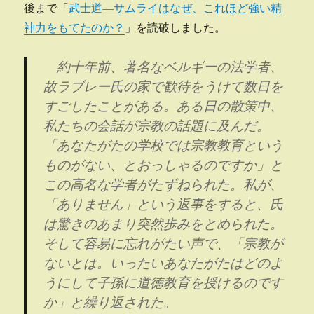
後まで「
武士道―サムライはなぜ、これほど強い精
神力をもてたのか？
」を読破しました。
約十年前、著名なベルギーの法学者、
故ラブレー氏の家で歓待をうけて数日を
すごしたことがある。ある日の散策中、
私たちの会話が宗教の話題に及んだ。
「あなたがたの学校では宗教教育という
ものがない、とおっしゃるのですか」と
この高名な学者がたずねられた。私が、
「ありません」という返事をすると、氏
は驚きのあまり突然歩みをとめられた。
そして容易に忘れがたい声で、「宗教が
ないとは。いったいあなたがたはどのよ
うにして子孫に道徳教育を授けるのです
か」と繰り返された。