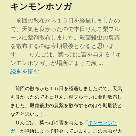
キンモンホソガ
ー
掲
示
板
前回の散布から１５日を経過しましたの
か
で、天気も良かったので本日りんご梨プル
ら
ーンに薬剤散布しました。殺菌殺虫の農薬
参
照
を散布するのは今期最後となると思いま
に
す。 りんごは、葉っぱに害を与える「キ
ンモンホソガ」が場所によって頻 …
“キンモンホソガ” の
続きを読む
前回の散布から１５日を経過しましたので、天気
も良かったので本日りんご梨プルーンに薬剤散布し
ました。殺菌殺虫の農薬を散布するのは今期最後と
なると思います。
りんごは、葉っぱに害を与える「
キンモンホソ
ガ
」が場所によって頻発しています。この害虫が大