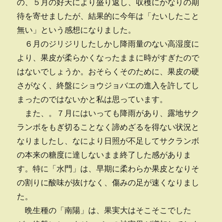
の、５月の好天により盛り返し、収穫にかなりの期
待を寄せましたが、結果的に今年は「たいしたこと
無い」という感想になりました。
６月のジリジリしたしかし降雨量のない高湿度に
より、果皮が柔らかくなったままに時がすぎたので
はないでしょうか。おそらくそのために、果皮の硬
さがなく、終盤にショウジョバエの進入を許してし
まったのではないかと私は思っています。
また、。７月にはいっても降雨があり、露地サク
ランボをもぎ切ることなく諦めざるを得ない状況と
なりましたし、なにより日照が不足してサクランボ
の本来の糖度に達しないまま終了した感がありま
す。特に「水門」は、早期に柔わらか果皮となりそ
の割りに酸味が抜けなく、傷みの足が速くなりまし
た。
晩生種の「南陽」は、果実大はそこそこでした