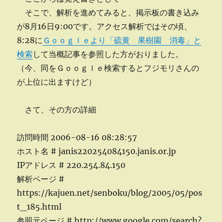
そこで、解析を進めてみると、掲示板の書き込み
が8月16日9:00です。アクセス解析ではその頃、
8:28に
Ｇｏｏｇｌｅより「硫黄 果樹園 消毒」と
検索
して当概記事を参照した方がおりました。
（今、同をＧｏｏｇｌｅ検索するとフジモリさんの
が上位に出ますけど）
さて、その方の詳細
訪問時間 2006-08-16 08:28:57
ホスト名 # janis220254084150.janis.or.jp
IPアドレス # 220.254.84.150
解析ページ #
https://kajuen.net/senboku/blog/2005/05/pos
t_185.html
参照元ページ # http://www.google.com/search?