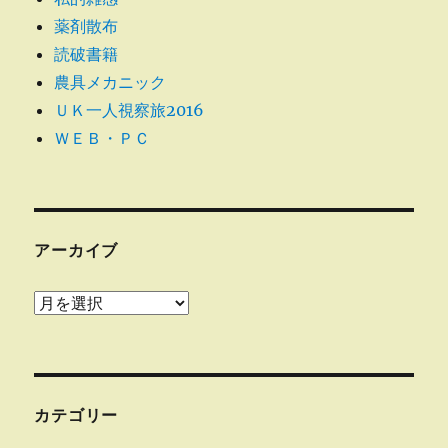
薬剤散布
読破書籍
農具メカニック
ＵＫ一人視察旅2016
ＷＥＢ・ＰＣ
アーカイブ
ア
ー
カ
イ
ブ
カテゴリー