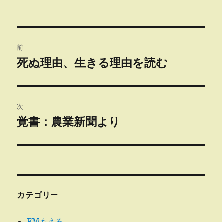
投
前
稿
死ぬ理由、生きる理由を読む
前
の
ナ
投
ビ
稿:
次
ゲ
覚書：農業新聞より
次
の
ー
投
シ
稿:
ョ
カテゴリー
ン
FMもえる