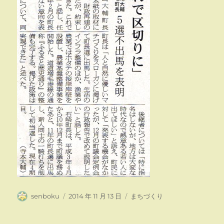
投
投
カ
senboku
2014 年 11 月 13 日
まちづくり
稿
稿
テ
者
日:
ゴ