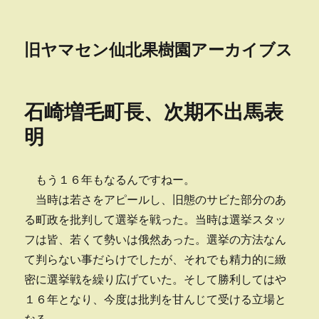
旧ヤマセン仙北果樹園アーカイブス
石崎増毛町長、次期不出馬表
明
もう１６年もなるんですねー。
当時は若さをアピールし、旧態のサビた部分のあ
る町政を批判して選挙を戦った。当時は選挙スタッ
フは皆、若くて勢いは俄然あった。選挙の方法なん
て判らない事だらけでしたが、それでも精力的に緻
密に選挙戦を繰り広げていた。そして勝利してはや
１６年となり、今度は批判を甘んじて受ける立場と