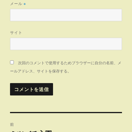
メール
※
サイト
次回のコメントで使用するためブラウザーに自分の名前、メ
ールアドレス、サイトを保存する。
投
前
稿