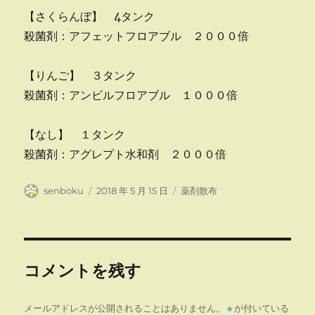
【さくらんぼ】 4タンク
殺菌剤：アフェットフロアブル ２０００倍
【りんご】 ３タンク
殺菌剤：アンビルフロアブル １０００倍
【なし】 １タンク
殺菌剤：アグレプト水和剤 ２０００倍
投
投
カ
senboku
2018 年 5 月 15 日
薬剤散布
稿
稿
テ
者
日:
ゴ
リ
ー
コメントを残す
メールアドレスが公開されることはありません。
※
が付いている