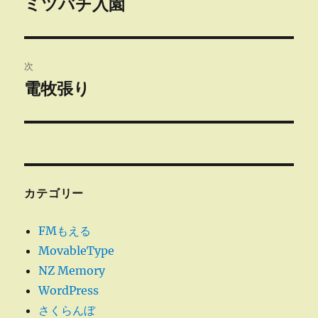
ミツバチ入園
前
の
ナ
投
ビ
稿:
次
ゲ
電牧張り
次
の
ー
投
シ
稿:
ョ
カテゴリー
ン
FMもえる
MovableType
NZ Memory
WordPress
さくらんぼ