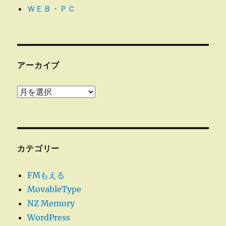
ＷＥＢ・ＰＣ
アーカイブ
ア
ー
カ
イ
ブ
カテゴリー
FMもえる
MovableType
NZ Memory
WordPress