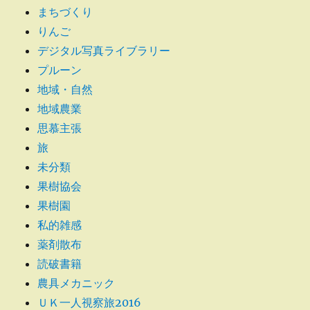
まちづくり
りんご
デジタル写真ライブラリー
プルーン
地域・自然
地域農業
思慕主張
旅
未分類
果樹協会
果樹園
私的雑感
薬剤散布
読破書籍
農具メカニック
ＵＫ一人視察旅2016