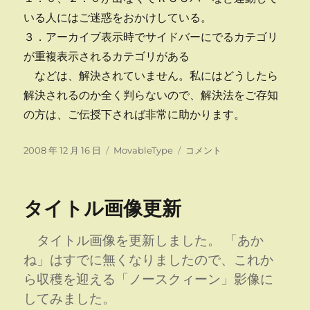
いる人にはご迷惑をおかけしている。
３．アーカイブ表示時でサイドバーにでるカテゴリ
が重複表示されるカテゴリがある
などは、解決されていません。私にはどうしたら
解決されるのか全く判らないので、解決法をご存知
の方は、ご伝授下されば非常に助かります。
投
カ
ブ
2008 年 12 月 16 日
MovableType
コメント
稿
テ
ロ
日:
ゴ
グ
リ
を
タイトル画像更新
ー
バ
ー
ジ
タイトル画像を更新しました。 「あか
ョ
ね」はすでに無くなりましたので、これか
ン
ら収穫を迎える「ノースクィーン」影像に
ア
ッ
してみました。
プ