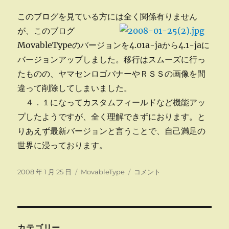
このブログを見ている方には全く関係有りません
が、
このブログ
MovableTypeのバージョンを4.01a-jaから4.1-jaに
バージョンアップしました。移行はスムーズに行っ
たものの、ヤマセンロゴバナーやＲＳＳの画像を間
違って削除してしまいました。
４．１になってカスタムフィールドなど機能アッ
プしたようですが、全く理解できずにおります。と
りあえず最新バージョンと言うことで、自己満足の
世界に浸っております。
投
カ
４．
2008 年 1 月 25 日
MovableType
コメント
稿
テ
１
日:
ゴ
に
リ
バ
ー
ー
ジ
カテゴリー