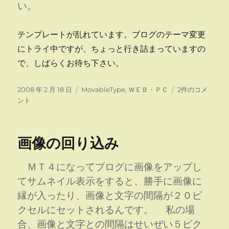
し
い。
た
と
テンプレートが乱れています。ブログのテーマ変更
思
っ
にトライ中ですが、ちょっと行き詰まっていますの
た
で、しばらくお待ち下さい。
ら
へ
投
カ
の
ち
2008 年 2 月 18 日
MovableType
,
ＷＥＢ・ＰＣ
2件のコメ
稿
テ
ょ
ント
日:
ゴ
っ
リ
と
ー
悪
画像の回り込み
戦
苦
闘
ＭＴ４になってブログに画像をアップし
中
てサムネイル表示をすると、勝手に画像に
へ
縁が入ったり、画像と文字の間隔が２０ピ
の
クセルにセットされるんです。 私の場
合、画像と文字との間隔はせいぜい５ピク