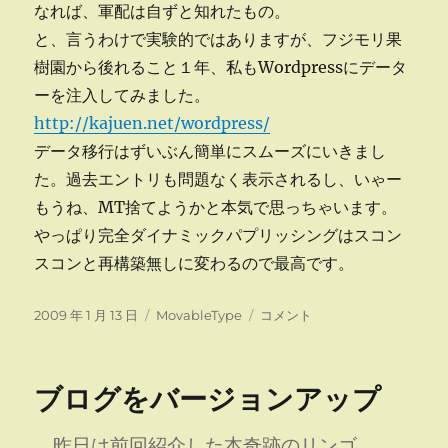
なれば、軍配は自ずと知れたもの。
と、言うわけで実験的ではありますが、フジモリ果
樹園から後れること１年、私もWordpressにデータ
ーを注入してみました。
http://kajuen.net/wordpress/
データ移行はずいぶん簡単にスムーズにいきまし
た。過去エントリも問題なく表示されるし、いゃー
もうね、MT捨てようかと本気で思っちゃいます。
やっぱり完全ダイナミックパプリッシングはスコン
スコンと再構築無しに変わるので最高です。
投
カ
WordPress
2009 年 1 月 13 日
MovableType
コメント
稿
テ
に
日:
ゴ
デ
リ
ー
ブログをバージョンアップ
ー
タ
注
入
昨日は前回紹介した本奇跡のリンゴ