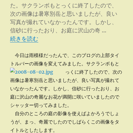
た。サクランボもとっくに終了したので、
ョ
ン
次の画像は暑寒別岳と思いましたが、良い
ア
写真が撮れていなかったんです。しかし、
ッ
信砂に行ったおり、お庭に沢山の奇 …
プ
“タイトルバー更新” の
に
続きを読む
今日は雨模様だったんで、このブログの上部タイ
トルバーの画像を変えてみました。
サクランボもと
っくに終了したので、次の
画像は暑寒別岳と思いましたが、良い写真が撮れて
いなかったんです。しかし、信砂に行ったおり、お
庭に沢山の奇麗なお花が満開に咲いていましたので
シャッター切ってみました。
自分のところの庭の影像を使えばよかろうでしょ
うが、まっ、奇麗でしたのでしばらくこの画像をタ
イトルとしたします。