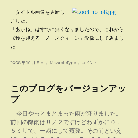
に
タイトル画像を更新し
ました。
「あかね」はすでに無くなりましたので、これから
収穫を迎える「ノースクィーン」影像にしてみまし
た。
投
カ
タ
2008 年 10 月 8 日
MovableType
コメント
稿
テ
イ
日:
ゴ
ト
リ
ル
このブログをバージョンアッ
ー
画
像
プ
更
新
今日やっとまとまった雨が降りました。
に
前回の降雨は８／２ですけどわずかに０．
５ミリで、一瞬にして蒸発。その前といえ