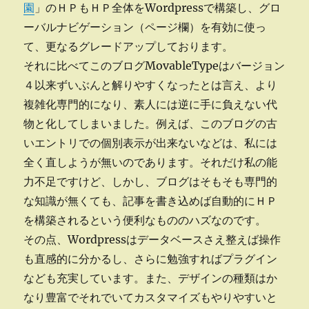
園
」のＨＰもＨＰ全体をWordpressで構築し、グロ
ーバルナビゲーション（ページ欄）を有効に使っ
て、更なるグレードアップしております。
それに比べてこのブログMovableTypeはバージョン
４以来ずいぶんと解りやすくなったとは言え、より
複雑化専門的になり、素人には逆に手に負えない代
物と化してしまいました。例えば、このブログの古
いエントリでの個別表示が出来ないなどは、私には
全く直しようが無いのであります。それだけ私の能
力不足ですけど、しかし、ブログはそもそも専門的
な知識が無くても、記事を書き込めば自動的にＨＰ
を構築されるという便利なもののハズなのです。
その点、Wordpressはデータベースさえ整えば操作
も直感的に分かるし、さらに勉強すればプラグイン
なども充実しています。また、デザインの種類はか
なり豊富でそれでいてカスタマイズもやりやすいと