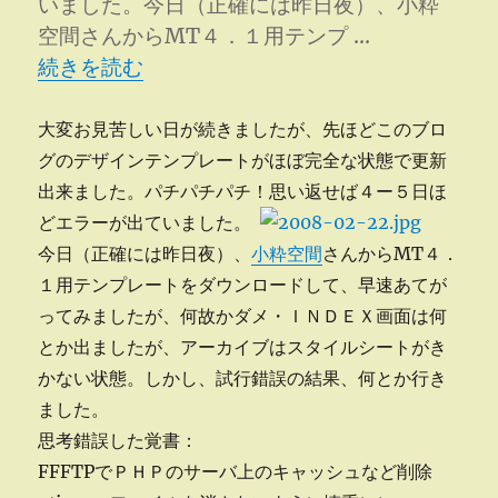
いました。今日（正確には昨日夜）、小粋
空間さんからMT４．１用テンプ …
“デザイン変更なる” の
続きを読む
大変お見苦しい日が続きましたが、先ほどこのブロ
グのデザインテンプレートがほぼ完全な状態で更新
出来ました。パチパチパチ！
思い返せば４ー５日ほ
どエラーが出ていました。
今日（正確には昨日夜）、
小粋空間
さんからMT４．
１用テンプレートをダウンロードして、早速あてが
ってみましたが、何故かダメ・ＩＮＤＥＸ画面は何
とか出ましたが、アーカイブはスタイルシートがき
かない状態。しかし、試行錯誤の結果、何とか行き
ました。
思考錯誤した覚書：
FFFTPでＰＨＰのサーバ上のキャッシュなど削除