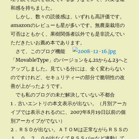
和感を持ちました。
しかし、数々の読後感は、いずれも高評価です。
amazonのレビューも星が多いです。無農薬栽培の
可否はともかく、果樹関係者以外でも是非読んでい
ただきたいお薦め本であります。
さて、このブログ機能
「MovableType」のバージョンを4.21から4.23へと
アップしました。見ている分には、全く変わらない
のですけれど、セキュリティーの部分で脆弱性の改
善が上がったようです。
でも私のブログの未だ解決していない不都合
1．古いエントリの本文表示が出ない。（月別アーカ
イブでは表示されるのに、2007年8月19日以前の個
別アーカイブがでない）
2．ＲＳＤが出ない。ＡＴＯＭは正常ながらＲＳＳの
１．０、２．０が出なくてＲＳＳバーなど連動して