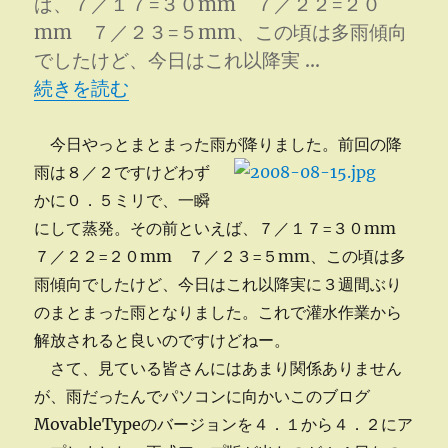
ば、７／１７=３０mm ７／２２=２０
mm ７／２３=５mm、この頃は多雨傾向
でしたけど、今日はこれ以降実 …
“このブログをバージョンアップ” の
続きを読む
今日やっとまとまった雨が降りました。
前回の降
雨は８／２ですけどわず
かに０．５ミリで、一瞬
にして蒸発。その前といえば、７／１７=３０mm
７／２２=２０mm ７／２３=５mm、この頃は多
雨傾向でしたけど、今日はこれ以降実に３週間ぶり
のまとまった雨となりました。これで灌水作業から
解放されると良いのですけどねー。
さて、見ている皆さんにはあまり関係ありません
が、雨だったんでパソコンに向かいこのブログ
MovableTypeのバージョンを４．１から４．２にア