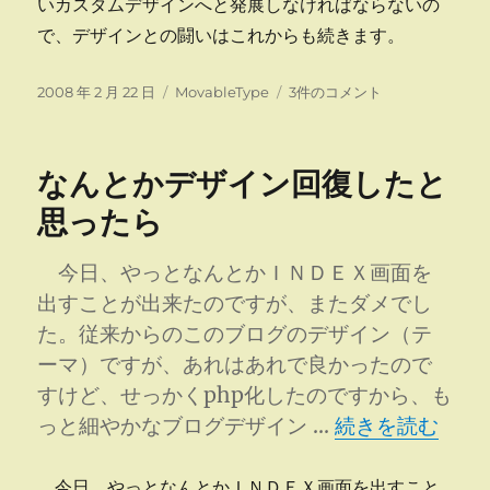
いカスタムデザインへと発展しなければならないの
で、デザインとの闘いはこれからも続きます。
投
カ
デ
2008 年 2 月 22 日
MovableType
3件のコメント
稿
テ
ザ
日:
ゴ
イ
リ
ン
なんとかデザイン回復したと
ー
変
更
思ったら
な
る
今日、やっとなんとかＩＮＤＥＸ画面を
へ
の
出すことが出来たのですが、またダメでし
た。従来からのこのブログのデザイン（テ
ーマ）ですが、あれはあれで良かったので
すけど、せっかくphp化したのですから、も
“なんとかデザイ
っと細やかなブログデザイン …
続きを読む
今日、やっとなんとかＩＮＤＥＸ画面を出すこと