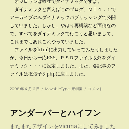
オジロワシは雄壮でダイナミックですよ。
ダイナミックと言えばこのブログ、ＭＴ４．１で
アーカイブのみダイナミックパブリッシングで公開
していました。しかし、やはり再構築など面倒なの
で、すべてをダイナミックで行こうと思いまして、
これまでもあれこれやっていました。
ファイルをhtmlに出力してやってみたりしました
が、今日から一応RSS、ＲＳＤファイル以外をダイ
ナミック・・・に設定しました。また、各記事のフ
ァイルは拡張子をphpに戻しました。
投
カ
ダ
2008 年 4 月 6 日
MovableType
,
果樹園
コメント
稿
テ
イ
日:
ゴ
ナ
リ
ミ
アンダーバーとハイフン
ー
ッ
ク・・・
に
またまたデザインをvicunaにしてみました