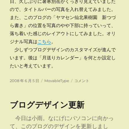
日、久しぶりに暑寒別岳がくっきり見えていました
ので、タイトルバーの写真を入れ替えてみました。
また、このブログの「ヤマセン仙北果樹園 新つづ
ら書き」の位置を写真のやや下部に持っていって、
落ち着いた感じのレイアウトにしてみました。オリ
ジナル写真は
こちら
。
少しずつブログデザインのカスタマイズが進んで
います。後は「月送りカレンダー」を何とか設定し
たいと考えています。
投
カ
タ
2008 年 6 月 5 日
MovableType
コメント
稿
テ
イ
日:
ゴ
ト
リ
ル
ブログデザイン更新
ー
バ
ー
交
今日は小雨。なにげにパソコンに向かっ
換
て、このブログのデザインを更新しまし
に