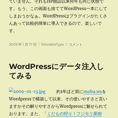
ていません。それもHP開設以来何年も同じ状態で
す。もう、この画面も捨ててWordPress一本にして
しまおうかなぁ。WordPressはプラグインがたくさ
んあって比較的簡単に導入できるので、楽しいで
す。
投
カ
や
2009 年 1 月 17 日
MovableType
コメント
稿
テ
っ
日:
ゴ
ぱ
リ
WordPress
WordPressにデータ注入し
ー
に
移
てみる
行
し
よ
約1年ほど前に
moba.ws
を
う！
Wordpressで構築して以来、その使いやすさと言い
に
ますかその解りやすさからWordpressに魅せられて
おります。また、「
くだもの狩り！フジモリ果樹