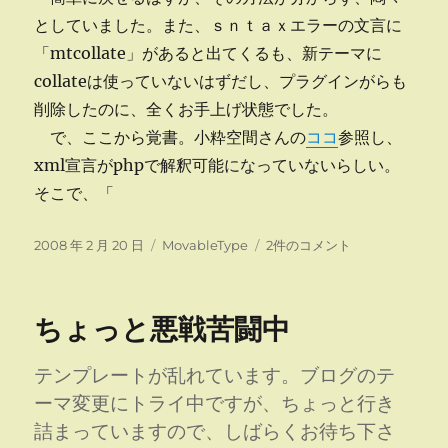
としていました。また、ｓｎｔａｘエラーの文言に
「mtcollate」があると出てくるも、新テーマに
collateは使っていないはずだし、プラグインがらも
削除したのに、全くお手上げ状態でした。
で、ここから覚書。小粋空間さんの
ココ
参照し、
xml宣言がphpで解釈可能になっていないらしい。
そこで、「
投
カ
な
2008 年 2 月 20 日
MovableType
2件のコメント
稿
テ
ん
日:
ゴ
と
リ
か
ちょっと悪戦苦闘中
ー
デ
ザ
イ
テンプレートが乱れています。ブログのテ
ン
ーマ変更にトライ中ですが、ちょっと行き
回
詰まっていますので、しばらくお待ち下さ
復