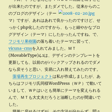
が出来たのですが、またダメでした。
従来からのこ
のブログのデザイン（テー
マ）ですが、あれはあれで良かったのですけど、せ
っかくphp化したのですから、もっと細やかなブロ
グデザイン（テーマ）にしたかったんですね。で、
フジモリ果樹園
の落ち着いたテーマに習って、
vicuna-cms
を入れてみました。ＭＴ
(MovableType)4.1は、デザインのテンプレートを
更新しても、以前のがバックアップされるのでダメ
なら戻そうと思い、安易に入れ替えてみたのです。
藻場再生プロジェクト
は私が作成しましたが、あ
ちらはフジモリ氏同様WordPress（ＷＰ）で動いて
いまして、ＷＰはいとも簡単にテーマを変えられる
んで、ＭＴも大丈夫だろうと油断したのが間違いで
した。
簡単に戻せるはずが、その方法が分からず、悶々