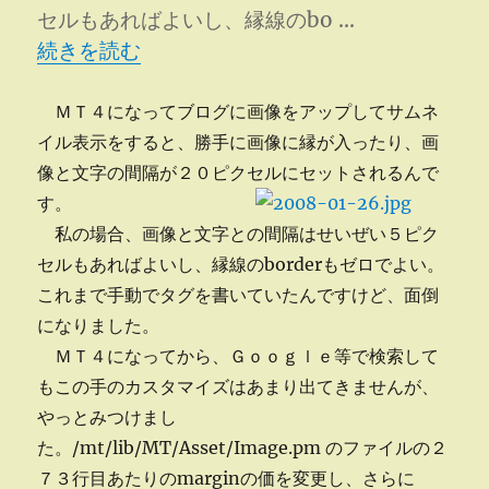
セルもあればよいし、縁線のbo …
“画像の回り込み” の
続きを読む
ＭＴ４になってブログに画像をアップしてサムネ
イル表示をすると、勝手に画像に縁が入ったり、画
像と文字の間隔が２０ピクセルにセットされるんで
す。
私の場合、画像と文字との間隔はせいぜい５ピク
セルもあればよいし、縁線のborderもゼロでよい。
これまで手動でタグを書いていたんですけど、面倒
になりました。
ＭＴ４になってから、Ｇｏｏｇｌｅ等で検索して
もこの手のカスタマイズはあまり出てきませんが、
やっとみつけまし
た。/mt/lib/MT/Asset/Image.pm のファイルの２
７３行目あたりのmarginの価を変更し、さらに