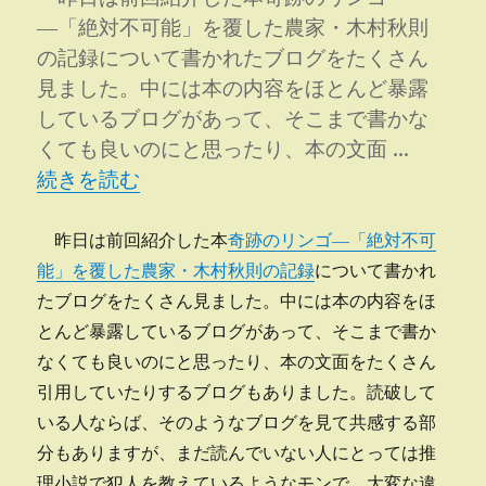
し
―「絶対不可能」を覆した農家・木村秋則
て
の記録について書かれたブログをたくさん
み
る
見ました。中には本の内容をほとんど暴露
に
しているブログがあって、そこまで書かな
くても良いのにと思ったり、本の文面 …
“ブログをバージョンアップ” の
続きを読む
昨日は前回紹介した本
奇跡のリンゴ―「絶対不可
能」を覆した農家・木村秋則の記録
について書かれ
たブログをたくさん見ました。中には本の内容をほ
とんど暴露しているブログがあって、そこまで書か
なくても良いのにと思ったり、本の文面をたくさん
引用していたりするブログもありました。読破して
いる人ならば、そのようなブログを見て共感する部
分もありますが、まだ読んでいない人にとっては推
理小説で犯人を教えているようなモンで、大変な違