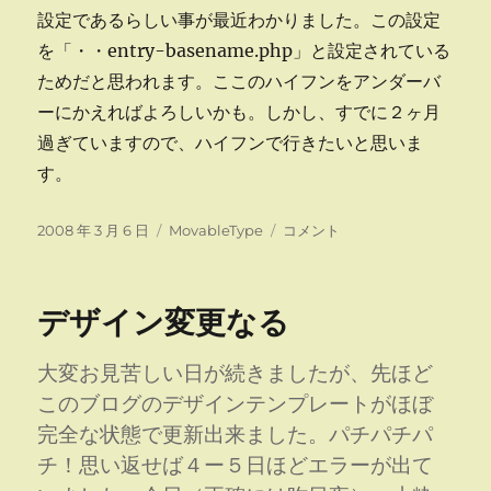
設定であるらしい事が最近わかりました。この設定
を「・・entry-basename.php」と設定されている
ためだと思われます。ここのハイフンをアンダーバ
ーにかえればよろしいかも。しかし、すでに２ヶ月
過ぎていますので、ハイフンで行きたいと思いま
す。
投
カ
ア
2008 年 3 月 6 日
MovableType
コメント
稿
テ
ン
日:
ゴ
ダ
リ
ー
デザイン変更なる
ー
バ
ー
と
大変お見苦しい日が続きましたが、先ほど
ハ
このブログのデザインテンプレートがほぼ
イ
完全な状態で更新出来ました。パチパチパ
フ
ン
チ！思い返せば４ー５日ほどエラーが出て
に