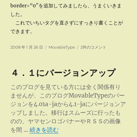
border=”0″を追加してみましたら、うまくいきま
した。
これでいちいタグを直さずにすっきり書くことが
できます。
投
カ
画
2008 年 1 月 26 日
MovableType
2件のコメント
稿
テ
像
日:
ゴ
の
リ
回
４．１にバージョンアップ
ー
り
込
み
このブログを見ている方には全く関係有り
へ
ませんが、このブログMovableTypeのバー
の
ジョンを4.01a-jaから4.1-jaにバージョンア
ップしました。移行はスムーズに行ったも
のの、ヤマセンロゴバナーやＲＳＳの画像
“４．１にバージョンアップ” の
を間 …
続きを読む