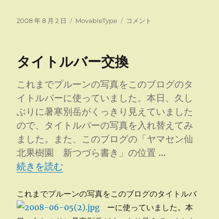
投
カ
タ
2008 年 8 月 2 日
MovableType
コメント
稿
テ
イ
日:
ゴ
ト
リ
ル
タイトルバー交換
ー
バ
ー
更
これまでプルーンの写真をこのブログのタ
新
イトルバーに使っていました。本日、久し
に
ぶりに暑寒別岳がくっきり見えていました
ので、タイトルバーの写真を入れ替えてみ
ました。また、このブログの「ヤマセン仙
北果樹園 新つづら書き」の位置 …
“タイトルバー交換” の
続きを読む
これまでプルーンの写真をこのブログのタイトルバ
ーに使っていました。
本