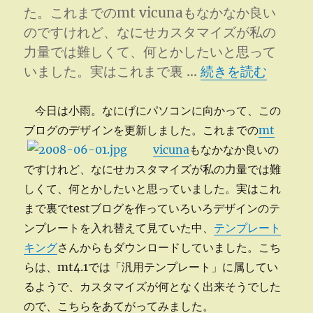
た。これまでのmt vicunaもなかなか良い
のですけれど、なにせカスタマイズが私の
力量では難しくて、何とかしたいと思って
“ブログデザイン更
いました。実はこれまで裏 …
続きを読む
今日は小雨。なにげにパソコンに向かって、この
ブログのデザインを更新しました。
これまでの
mt
vicuna
もなかなか良いの
ですけれど、なにせカスタマイズが私の力量では難
しくて、何とかしたいと思っていました。実はこれ
まで裏でtestブログを作っていろいろデザインのテ
ンプレートを入れ替えて見ていた中、
テンプレート
キング
さんからもダウンロードしていました。こち
らは、mt4.1では「汎用テンプレート」に属してい
るようで、カスタマイズが何となく出来そうでした
ので、こちらをあてがってみました。