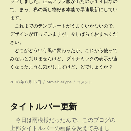
ップしました。正式アップ版が出たのが１４日なの
で、まっ、私の新し物好き本能で早速最新にしてい
ます。
これまでのテンプレートがうまくいかないので、
デザインが狂っていますが、今しばらくおまちくだ
さい。
どこがどういう風に変わったか、これから使って
みないと判りませんけど、ダイナミックの表示が速
くなったような気がしますけど、どでしょうか？
投
カ
こ
2008 年 8 月 15 日
MovableType
コメント
稿
テ
の
日:
ゴ
ブ
リ
ロ
タイトルバー更新
ー
グ
を
バ
今日は雨模様だったんで、このブログの
ー
上部タイトルバーの画像を変えてみまし
ジ