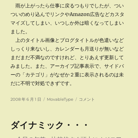
雨が上がったら仕事に戻るつもりでしたが、つい
ついのめり込んでリンクやAmazon広告などカスタ
マイズしてしまい、いつしか外は暗くなってしまい
ました。
上のタイトル画像とブログタイトルが色遣いなど
しっくり来ないし、カレンダーも月送りが無いなど
まだまだ不満なのですけれど、とりあえず更新して
みました。また、アーカイブ記事表示で、サイドバ
ーの「カテゴリ」がなぜか２重に表示されるのは未
だに不明で対処できずです。
投
カ
ブ
2008 年 6 月 1 日
MovableType
コメント
稿
テ
ロ
日:
ゴ
グ
リ
デ
ダイナミック・・・
ー
ザ
イ
ン