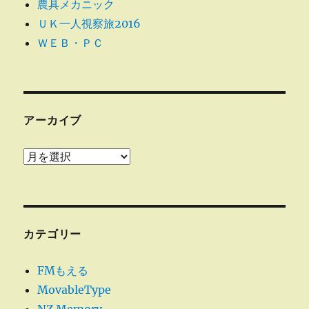
農具メカニック
ＵＫ一人視察旅2016
ＷＥＢ・ＰＣ
アーカイブ
ア
ー
カ
イ
ブ
カテゴリー
FMもえる
MovableType