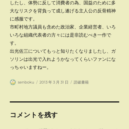
したし、体勢に反して消費者の為、国益のために多
大なリスクを背負って成し遂げる主人公の反骨精神
に感服です。
市町村地方議員も含めた政治家、企業経営者、いろ
いろな組織代表者の方々には是非読むべき一作で
す。
出光佐三についてもっと知りたくなりましたし、ガ
ソリンは出光で入れようかなってくらいファンにな
っちゃいますねー。
投
投
カ
senboku
2013 年 3 月 31 日
読破書籍
稿
稿
テ
者
日:
ゴ
リ
ー
コメントを残す