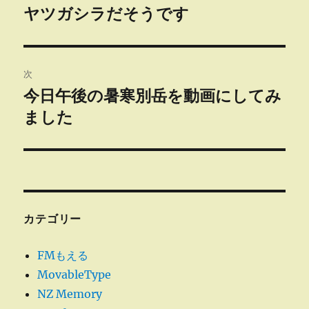
稿
ヤツガシラだそうです
前
の
ナ
投
ビ
稿:
次
ゲ
今日午後の暑寒別岳を動画にしてみ
次
の
ました
ー
投
シ
稿:
ョ
ン
カテゴリー
FMもえる
MovableType
NZ Memory