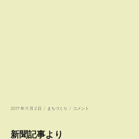
投
カ
東
2017 年 11 月 2 日
まちづくり
コメント
稿
テ
京
日:
ゴ
と
リ
横
新聞記事より
ー
浜