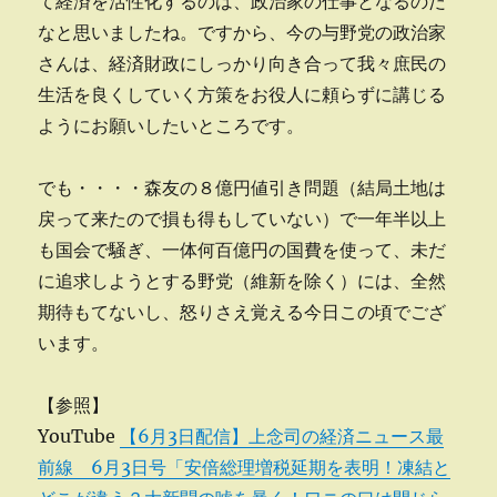
て経済を活性化するのは、政治家の仕事となるのだ
なと思いましたね。ですから、今の与野党の政治家
さんは、経済財政にしっかり向き合って我々庶民の
生活を良くしていく方策をお役人に頼らずに講じる
ようにお願いしたいところです。
でも・・・・森友の８億円値引き問題（結局土地は
戻って来たので損も得もしていない）で一年半以上
も国会で騒ぎ、一体何百億円の国費を使って、未だ
に追求しようとする野党（維新を除く）には、全然
期待もてないし、怒りさえ覚える今日この頃でござ
います。
【参照】
YouTube
【6月3日配信】上念司の経済ニュース最
前線 6月3日号「安倍総理増税延期を表明！凍結と