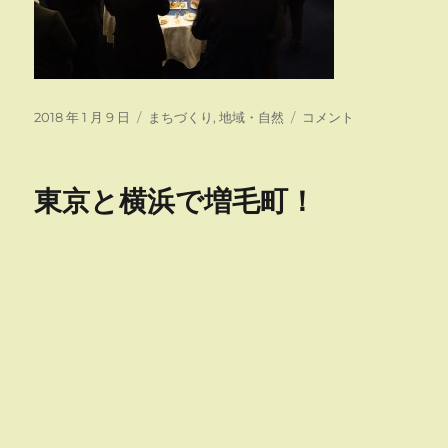
投
カ
増
2018 年 1 月 9 日
まちづくり
,
地域・自然
コメント
稿
テ
毛
日:
ゴ
町
リ
新
東京と横浜で増毛町！
ー
年
交
礼
会
に