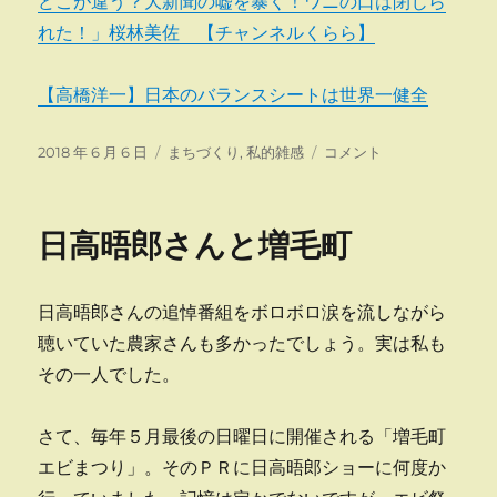
どこが違う？大新聞の嘘を暴く！ワニの口は閉じら
れた！」桜林美佐 【チャンネルくらら】
【高橋洋一】日本のバランスシートは世界一健全
投
カ
財
2018 年 6 月 6 日
まちづくり
,
私的雑感
コメント
稿
テ
政
日:
ゴ
行
リ
政
日高晤郎さんと増毛町
ー
懇
話
会
日高晤郎さんの追悼番組をボロボロ涙を流しながら
出
席
聴いていた農家さんも多かったでしょう。実は私も
に
その一人でした。
さて、毎年５月最後の日曜日に開催される「増毛町
エビまつり」。そのＰＲに日高晤郎ショーに何度か