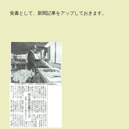
で
増
覚書として、新聞記事をアップしておきます。
毛
町！
に