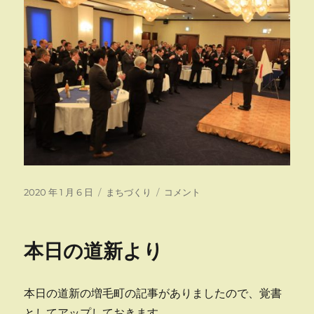
投
カ
新
2020 年 1 月 6 日
まちづくり
コメント
稿
テ
年
日:
ゴ
交
リ
礼
本日の道新より
ー
会
に
本日の道新の増毛町の記事がありましたので、覚書
としてアップしておきます。