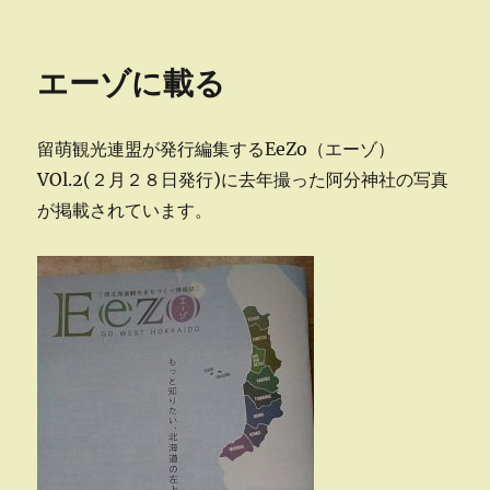
稿
テ
高
日:
ゴ
晤
リ
郎
エーゾに載る
ー
さ
ん
と
留萌観光連盟が発行編集するEeZo（エーゾ）
増
毛
VOl.2(２月２８日発行)に去年撮った阿分神社の写真
町
が掲載されています。
に