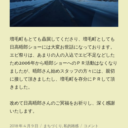
増毛町もとても贔屓してくださり、増毛町としても
日高晤郎ショーには大変お世話になっております。
エビ祭りは、あまりの人の入込でエビ不足などした
ため2006年から晤郎ショーへのＰＲ活動はなくなり
ましたが、晤郎さん始めスタッフの方々には、親切
に接して頂きましたし、増毛町を存分にＰＲして頂
きました。
改めて日高晤郎さんのご冥福をお祈りし、深く感謝
いたします。
投
カ
日
2018 年 4 月 9 日
まちづくり
,
私的雑感
コメント