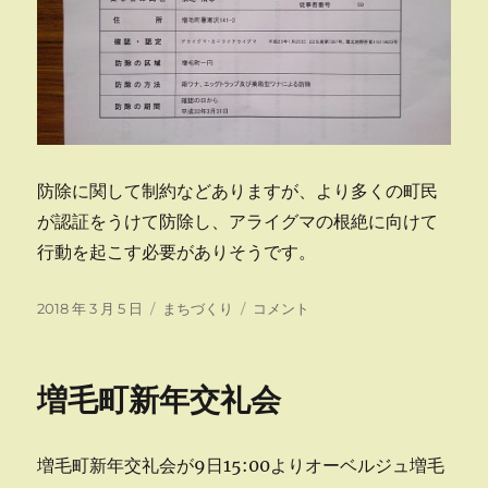
防除に関して制約などありますが、より多くの町民
が認証をうけて防除し、アライグマの根絶に向けて
行動を起こす必要がありそうです。
投
カ
ア
2018 年 3 月 5 日
まちづくり
コメント
稿
テ
ラ
日:
ゴ
イ
リ
グ
増毛町新年交礼会
ー
マ
対
策
増毛町新年交礼会が9日15:00よりオーベルジュ増毛
に