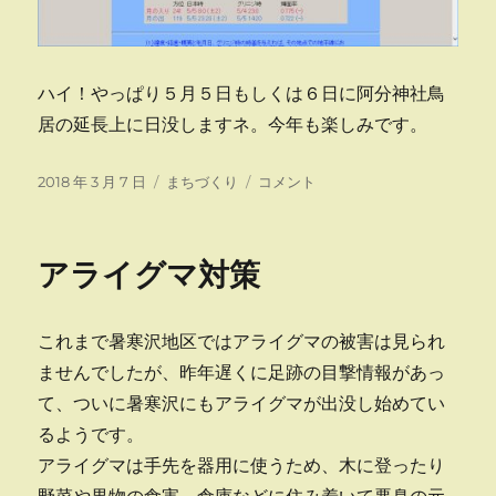
ハイ！やっぱり５月５日もしくは６日に阿分神社鳥
居の延長上に日没しますネ。今年も楽しみです。
投
カ
エ
2018 年 3 月 7 日
まちづくり
コメント
稿
テ
ー
日:
ゴ
ゾ
リ
に
アライグマ対策
ー
載
る
に
これまで暑寒沢地区ではアライグマの被害は見られ
ませんでしたが、昨年遅くに足跡の目撃情報があっ
て、ついに暑寒沢にもアライグマが出没し始めてい
るようです。
アライグマは手先を器用に使うため、木に登ったり