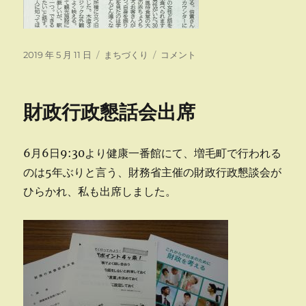
投
カ
本
2019 年 5 月 11 日
まちづくり
コメント
稿
テ
日
日:
ゴ
の
リ
道
財政行政懇話会出席
ー
新
よ
り
6月6日9:30より健康一番館にて、増毛町で行われる
に
のは5年ぶりと言う、財務省主催の財政行政懇談会が
ひらかれ、私も出席しました。